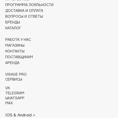
ПРОГРАММА ЛОЯЛЬНОСТИ
Cadence
ДОСТАВКА И ОПЛАТА
ВОПРОСЫ И ОТВЕТЫ
Capelli Dorati
БРЕНДЫ
Carbon Theory
КАТАЛОГ
Carmex
Carolina Herrera
РАБОТА У НАС
МАГАЗИНЫ
Catrice
КОНТАКТЫ
Celimax
ПОСТАВЩИКАМ
Cettua
АРЕНДА
Chupa Chups
VISAGE PRO
Clarette
СЕРВИСЫ
Clarins
VK
Clarins Precious
TELEGRAM
WHATSAPP
Clinique
MAX
Clive Christian
Club De Nuit
IOS & Android >