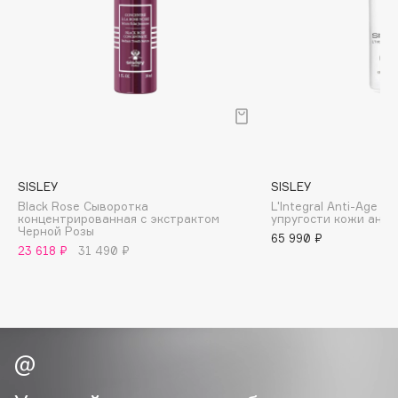
B
Babor
Baffy
Balmain Hair Couture
ЭКСКЛЮЗИВ
Banderas
Basicare
Batiste
SISLEY
SISLEY
Beauty Bomb
Black Rose Сыворотка
L'Integral Anti-Age 
концентрированная с экстрактом
упругости кожи ант
Beauty Pati
Черной Розы
65 990 ₽
Beautyblades
23 618 ₽
31 490 ₽
НОВИНКА
beautyblender
Bebble
Beverly Hills Polo Club
Biodance
Bioderma