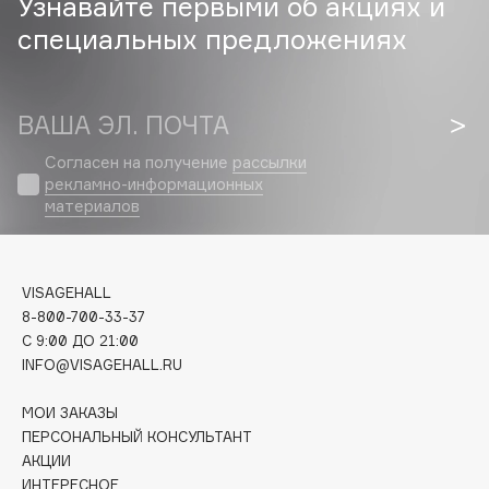
Узнавайте первыми об акциях и
Biomed
специальных предложениях
Biorepair
Blanx
Blistex
ВАША ЭЛ. ПОЧТА
BLOME
Boadicea The Victorious
Согласен на получение
рассылки
рекламно-информационных
Bobbi Brown
материалов
BOOMSHOP
BORK
Brunello Cucinelli
VISAGEHALL
Bvlgari
8-800-700-33-37
C 9:00 ДО 21:00
by TERRY
INFO@VISAGEHALL.RU
BY WISHTREND
Byredo
МОИ ЗАКАЗЫ
ПЕРСОНАЛЬНЫЙ КОНСУЛЬТАНТ
АКЦИИ
C
ИНТЕРЕСНОЕ