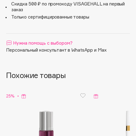
Скидка 500 ₽ по промокоду VISAGEHALL на первый
оставляет жирного блеска. Кожа мгновенно
Apagard
заказ
увлажняется, выглядит более гладкой. Постепенно
Aravia Professional
Только сертифицированные товары
цвет лица выравнивается, и к коже возвращается
сияние молодости.
Arcadia
Archetype
Architect Demidoff
Нужна помощь с выбором?
ARIVE MAKEUP
Персональный консультант в WhatsApp и Max
Art&Fact
Art-Visage
Похожие товары
Artdeco
Astra
Atelier Rebul
25%
Augustinus Bader
Aveda
Avene