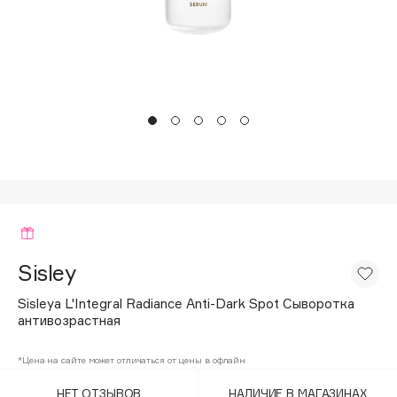
Подарки
Tom Ford
HFC
Для дома
Angiopharm
Техника
KIKO Milano
Estée Lauder
Clarins
0 - 9
100BON
22|11
Sisley
Sisleya L'Integral Radiance Anti-Dark Spot Сыворотка
A
антивозрастная
Acqua di Parma
*Цена на сайте может отличаться от цены в офлайн
Acque di Italia
НЕТ ОТЗЫВОВ
НАЛИЧИЕ В МАГАЗИНАХ