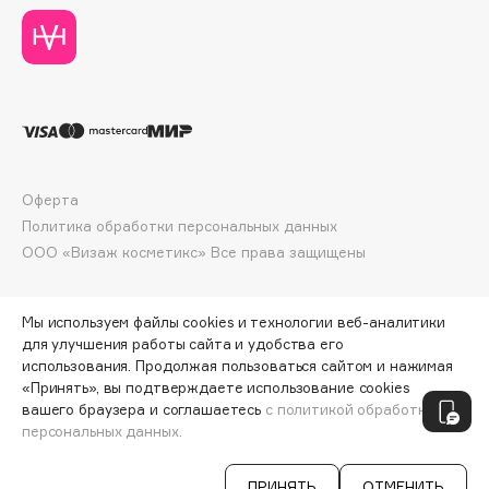
Collagenina
Consly
Corimo
CosRX
Cottolina
Crescina
Cunzite
Оферта
Curaprox
Политика обработки персональных данных
ООО «Визаж косметикс» Все права защищены
D
Мы используем файлы cookies и технологии веб-аналитики
для улучшения работы сайта и удобства его
d'Alba
использования. Продолжая пользоваться сайтом и нажимая
DABO
«Принять», вы подтверждаете использование cookies
ПО ЗОЛОТОЙ КАРТЕ:
56 092 ₽
вашего браузера и соглашаетесь
с политикой обработки
DARLING*
персональных данных.
ДОБАВИТЬ В КОРЗИНУ
65 990 ₽
Darphin
Davines
ПРИНЯТЬ
ОТМЕНИТЬ