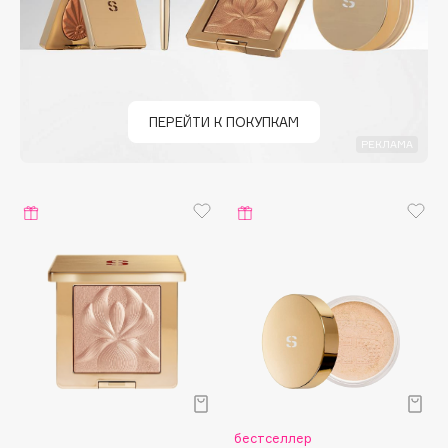
Deonica
Dessange
Dior
Divage
ПЕРЕЙТИ К ПОКУПКАМ
Dolce & Gabbana
РЕКЛАМА
Dolomit
Dorco
DP Daily Perfection
Dr. Vranjes Firenze
Dr.Althea
Dr.Ceuracle
Dr.Jart+
DSD de Luxe
Dyson
бестселлер