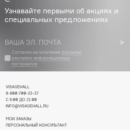
Hamis
Узнавайте первыми об акциях и
Hapica
специальных предложениях
HELIBEAUTY
Hempz
HFC
ВАША ЭЛ. ПОЧТА
Holika Holika
Holly Polly
Согласен на получение
рассылки
рекламно-информационных
Holy Land
материалов
I
VISAGEHALL
I Love My Hair
8-800-700-33-37
C 9:00 ДО 21:00
Iceberg
INFO@VISAGEHALL.RU
Icon Skin
Influence Beauty
МОИ ЗАКАЗЫ
ПЕРСОНАЛЬНЫЙ КОНСУЛЬТАНТ
INGLOT