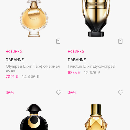
Biomed
Biorepair
Blanx
Blistex
BLOME
Boadicea The Victorious
Bobbi Brown
новинка
новинка
BOOMSHOP
RABANNE
RABANNE
Olympea Elixir Парфюмерная
Invictus Elixir Духи-спрей
BORK
вода
8873 ₽
12 676 ₽
Brunello Cucinelli
7021 ₽
14 400 ₽
Bvlgari
by TERRY
30%
30%
BY WISHTREND
Byredo
C