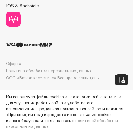
IOS & Android >
Jo Malone London
Juliette Has A Gun
Juvena
K
K18
Оферта
Kamali
Политика обработки персональных данных
KARME
ООО «Визаж косметикс» Все права защищены
Kenzo
Kerasys
Мы используем файлы cookies и технологии веб-аналитики
Keune
для улучшения работы сайта и удобства его
KEVIN.MURPHY
использования. Продолжая пользоваться сайтом и нажимая
«Принять», вы подтверждаете использование cookies
Kevyn Aucoin
вашего браузера и соглашаетесь
с политикой обработки
Khayali
персональных данных.
KIKO Milano