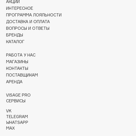
АКЦИИ
Initio
ИНТЕРЕСНОЕ
Insight Professional
ПРОГРАММА ЛОЯЛЬНОСТИ
Institut Esthederm
ДОСТАВКА И ОПЛАТА
ВОПРОСЫ И ОТВЕТЫ
Institute Estelare
БРЕНДЫ
Instytutum
КАТАЛОГ
invisibobble
IS Clinical
РАБОТА У НАС
МАГАЗИНЫ
КОНТАКТЫ
J
ПОСТАВЩИКАМ
АРЕНДА
James Read
VISAGE PRO
Jan Marini
ЭКСКЛЮЗИВ
СЕРВИСЫ
Jane Iredale
VK
Janeke
TELEGRAM
WHATSAPP
Jimmy Choo
MAX
JMsolution