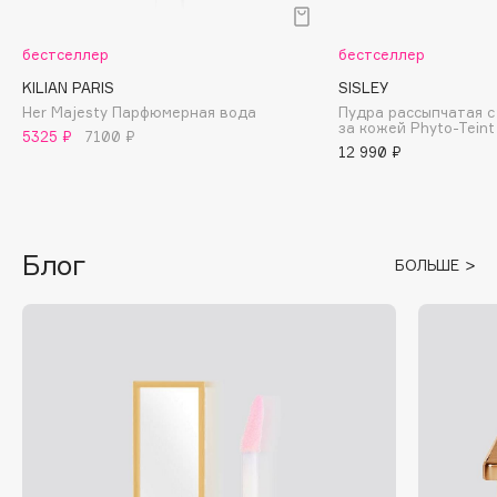
Fillerina
бестселлер
бестселлер
Fiona Franchimon
Flipper
KILIAN PARIS
SISLEY
Her Majesty Парфюмерная вода
Пудра рассыпчатая с
FLOEMA
за кожей Phyto-Teint
5325 ₽
7100 ₽
Floraïku
12 990 ₽
Forlle'd
ЭКСКЛЮЗИВ
Fragrance Du Bois
Frederic Malle
Блог
БОЛЬШЕ
Frudia
Funny Organix
G
Garnier
Gecko