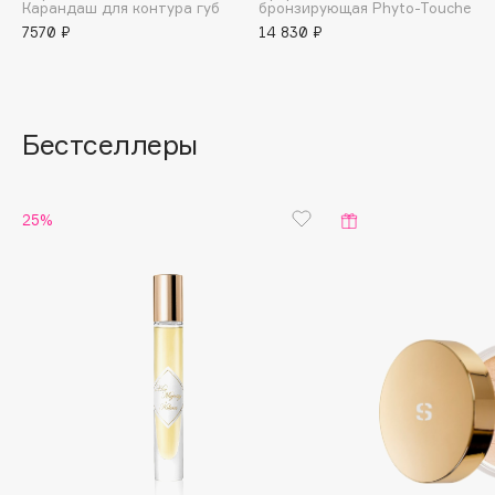
Карандаш для контура губ
бронзирующая Phyto-Touche
Essence
7570 ₽
14 830 ₽
Essential Parfums Paris
Estrâde
Estée Lauder
Бестселлеры
Etat Pur
Etude House
Etude organix
25%
Eva Mosaic
Ex Nihilo
EXOARI L
F
FANE
Farmstay
Felce Azzurra