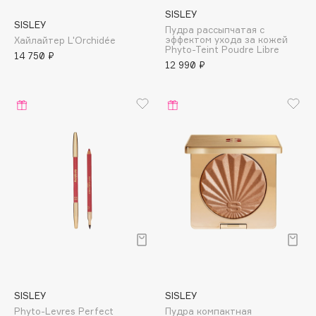
E
SISLEY
SISLEY
Пудра рассыпчатая с
Eat My
эффектом ухода за кожей
Хайлайтер L'Orchidée
Phyto-Teint Poudre Libre
Ecolatier
14 750 ₽
12 990 ₽
Ecotools
EGG
EGIA
Eigshow
Elemis
Elian Russia
Elie Saab
Ella Bartsueva Brushes
EMBRACE Haircare
Emmanuelle Jane
Enough
EpilProfi
SISLEY
SISLEY
Erborian
Phyto-Levres Perfect
Пудра компактная