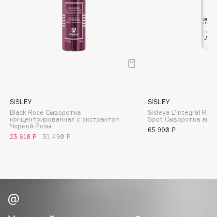
B
Babor
Baffy
Balmain Hair Couture
ЭКСКЛЮЗИВ
Banderas
Basicare
Batiste
SISLEY
SISLEY
Beauty Bomb
Black Rose Сыворотка
Sisleya L'Integral Rad
концентрированная с экстрактом
Spot Сыворотка ант
Beauty Pati
Черной Розы
65 990 ₽
Beautyblades
23 618 ₽
31 490 ₽
НОВИНКА
beautyblender
Bebble
Beverly Hills Polo Club
Biodance
Bioderma