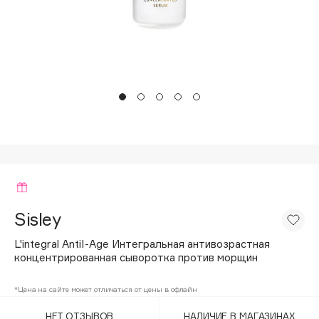
Подарки
Tom Ford
HFC
Для дома
Angiopharm
Техника
KIKO Milano
Estée Lauder
Clarins
0 - 9
100BON
22|11
Sisley
L'integral AntiI-Age Интегральная антивозрастная
A
концентрированная сыворотка против морщин
Acqua di Parma
*Цена на сайте может отличаться от цены в офлайн
Acque di Italia
НЕТ ОТЗЫВОВ
НАЛИЧИЕ В МАГАЗИНАХ