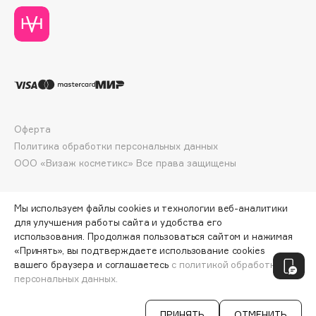
Collagenina
Consly
Corimo
CosRX
Cottolina
Crescina
Cunzite
Оферта
Curaprox
Политика обработки персональных данных
ООО «Визаж косметикс» Все права защищены
D
Мы используем файлы cookies и технологии веб-аналитики
для улучшения работы сайта и удобства его
d'Alba
использования. Продолжая пользоваться сайтом и нажимая
DABO
«Принять», вы подтверждаете использование cookies
ПО ЗОЛОТОЙ КАРТЕ:
56 092 ₽
вашего браузера и соглашаетесь
с политикой обработки
DARLING*
персональных данных.
ДОБАВИТЬ В КОРЗИНУ
65 990 ₽
Darphin
Davines
ПРИНЯТЬ
ОТМЕНИТЬ