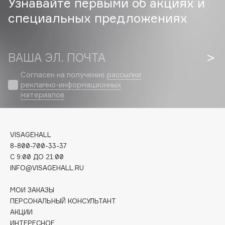
Узнавайте первыми об акциях и
Biomed
специальных предложениях
Biorepair
Blanx
Blistex
ВАША ЭЛ. ПОЧТА
BLOME
Boadicea The Victorious
Согласен на получение
рассылки
рекламно-информационных
Bobbi Brown
материалов
BOOMSHOP
BORK
Brunello Cucinelli
VISAGEHALL
Bvlgari
8-800-700-33-37
C 9:00 ДО 21:00
by TERRY
INFO@VISAGEHALL.RU
BY WISHTREND
Byredo
МОИ ЗАКАЗЫ
ПЕРСОНАЛЬНЫЙ КОНСУЛЬТАНТ
АКЦИИ
C
ИНТЕРЕСНОЕ