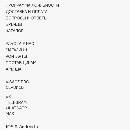
ПРОГРАММА ЛОЯЛЬНОСТИ
Cadence
ДОСТАВКА И ОПЛАТА
ВОПРОСЫ И ОТВЕТЫ
Capelli Dorati
БРЕНДЫ
Carbon Theory
КАТАЛОГ
Carmex
Carolina Herrera
РАБОТА У НАС
МАГАЗИНЫ
Catrice
КОНТАКТЫ
Celimax
ПОСТАВЩИКАМ
Cettua
АРЕНДА
Chupa Chups
VISAGE PRO
Clarette
СЕРВИСЫ
Clarins
VK
Clarins Precious
TELEGRAM
WHATSAPP
Clinique
MAX
Clive Christian
Club De Nuit
IOS & Android >