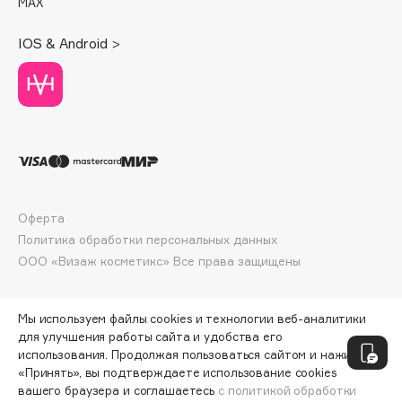
MAX
Deonica
Dessange
IOS & Android >
Dior
Divage
Dolce & Gabbana
Dolomit
Dorco
DP Daily Perfection
Dr. Vranjes Firenze
Оферта
Политика обработки персональных данных
Dr.Althea
ООО «Визаж косметикс» Все права защищены
Dr.Ceuracle
Dr.Jart+
DSD de Luxe
Мы используем файлы cookies и технологии веб-аналитики
для улучшения работы сайта и удобства его
Dyson
использования. Продолжая пользоваться сайтом и нажимая
«Принять», вы подтверждаете использование cookies
вашего браузера и соглашаетесь
с политикой обработки