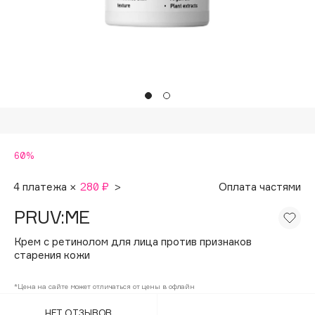
Подарки
Tom Ford
HFC
Для дома
Angiopharm
Техника
KIKO Milano
Estée Lauder
Clarins
0 - 9
60%
100BON
4 платежа ×
280 ₽
>
Оплата частями
22|11
PRUV:ME
Крем с ретинолом для лица против признаков
A
старения кожи
Acqua di Parma
*Цена на сайте может отличаться от цены в офлайн
Acque di Italia
НЕТ ОТЗЫВОВ