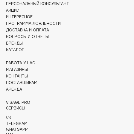
ПЕРСОНАЛЬНЫЙ КОНСУЛЬТАНТ
Collagenina
АКЦИИ
Consly
ИНТЕРЕСНОЕ
Corimo
ПРОГРАММА ЛОЯЛЬНОСТИ
CosRX
ДОСТАВКА И ОПЛАТА
ВОПРОСЫ И ОТВЕТЫ
Cottolina
БРЕНДЫ
Crescina
КАТАЛОГ
Cunzite
Curaprox
РАБОТА У НАС
МАГАЗИНЫ
КОНТАКТЫ
D
ПОСТАВЩИКАМ
АРЕНДА
d'Alba
VISAGE PRO
DABO
СЕРВИСЫ
DARLING*
VK
Darphin
TELEGRAM
WHATSAPP
Davines