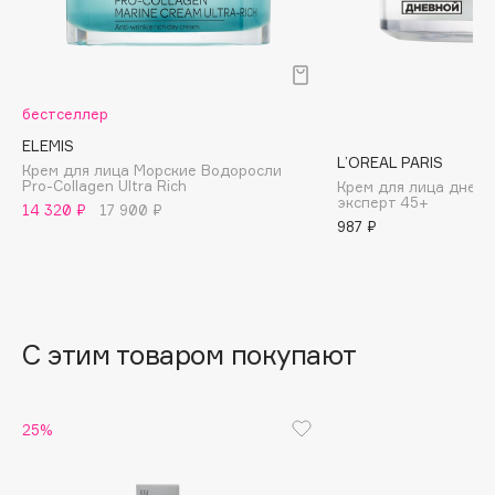
B
Babor
Baffy
бестселлер
Balmain Hair Couture
ЭКСКЛЮЗИВ
ELEMIS
Banderas
L’OREAL PARIS
Крем для лица Морские Водоросли
Pro-Collagen Ultra Rich
Крем для лица дневн
Basicare
эксперт 45+
14 320 ₽
17 900 ₽
Batiste
987 ₽
Beauty Bomb
Beauty Pati
Beautyblades
НОВИНКА
beautyblender
С этим товаром покупают
Bebble
Beverly Hills Polo Club
25%
Biodance
Bioderma