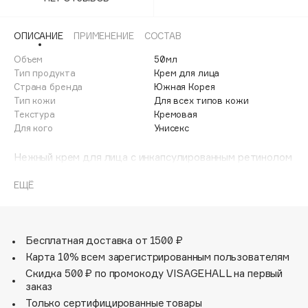
Adele for you
Финал лета
Advante
ЭКСКЛЮЗИВ
ОПИСАНИЕ
ПРИМЕНЕНИЕ
СОСТАВ
1 АВГ - 31 АВГ
Aesop
Объем
50мл
Age Stop
Тип продукта
Крем для лица
ЭКСКЛЮЗИВ
Страна бренда
Южная Корея
AHFA Cosmetics
Тип кожи
Для всех типов кожи
Ajmal
Текстура
Кремовая
Для кого
Унисекс
Alix Avien
Allies of Skin
Нежный крем для лица с инкапсулированным ретинолом
AMAN
быстро впитывается в кожу, оставляя ощущение
мягкости без жирной пленки.
ЕЩЁ
Amina Daudova Brushes
Amouage
Ретинол помогает сократить имеющиеся признаки
старения кожи: уменьшает морщины, уплотняет кожу и
Amuleto Di Casa
выравнивает тон кожи. Технология инкапсуляции
Бесплатная доставка от 1500 ₽
Angiopharm
ЭКСКЛЮЗИВ
сохраняет стабильность и повышает биодоступность
Карта 10% всем зарегистрированным пользователям
Annbeauty
компонента. Микрокапсулы способствуют постепенному
Скидка 500 ₽ по промокоду VISAGEHALL на первый
высвобождению активного вещества, улучшая
Anua
заказ
переносимость ретинола кожей.
Только сертифицированные товары
Apadent