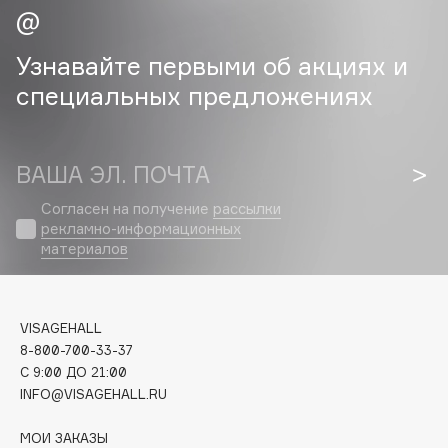
Cadence
Узнавайте первыми об акциях и
Capelli Dorati
специальных предложениях
Carbon Theory
Carmex
Carolina Herrera
ВАША ЭЛ. ПОЧТА
Catrice
Celimax
Согласен на получение
рассылки
рекламно-информационных
Cettua
материалов
Chupa Chups
Clarette
Clarins
VISAGEHALL
Clarins Precious
8-800-700-33-37
НОВИНКА
C 9:00 ДО 21:00
Clinique
INFO@VISAGEHALL.RU
Clive Christian
Club De Nuit
МОИ ЗАКАЗЫ