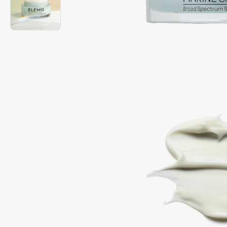
Подарки
0 - 9
Для дома
100BON
22|11
Техника
A
Acqua di Parma
Amina Daudova Brushes
Acque di Italia
Amouage
Adele for you
Amuleto Di Casa
Advante
Angiopharm
ЭКСКЛЮЗИВ
ЭКСКЛЮЗИВ
Aesop
Annbeauty
Age Stop
Anua
ЭКСКЛЮЗИВ
Apadent
AHFA Cosmetics
Apagard
Ajmal