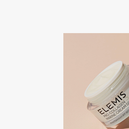
Aravia Professional
Alix Avien
Arcadia
Allies of Skin
Archetype
AMAN
B
Babor
beautyblender
Baffy
Bebble
Balmain Hair Couture
Beverly Hills Polo Club
ЭКСКЛЮЗИВ
Biodance
Banderas
Bioderma
Basicare
Biomed
Batiste
Biorepair
Beauty Bomb
Blanx
Beauty Pati
Blistex
Beautyblades
НОВИНКА