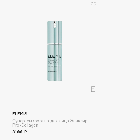
I
I Love My Hair
INGLOT
Iceberg
Initio
Icon Skin
Insight Professional
Influence Beauty
Institut Esthederm
J
James Read
Janeke
ELEMIS
Jan Marini
Jimmy Choo
ЭКСКЛЮЗИВ
Супер-сыворотка для лица Эликсир
JMsolution
Jane Iredale
Pro-Collagen
8100 ₽