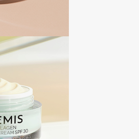
Consly
Corimo
CosRX
Cottolina
Crescina
Cunzite
Curaprox