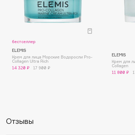
Eigshow
EpilProfi
Elemis
Erborian
Elian Russia
Essence
Elie Saab
Essential Parfums Paris
бестселлер
ELEMIS
ELEMIS
Крем для лица Морские Водоросли Pro-
Collagen Ultra Rich
Крем для л
F
Collagen
14 320 ₽
17 900 ₽
11 800 ₽
1
FANE
Flipper
Farmstay
FLOEMA
Felce Azzurra
Floraïku
Fillerina
Forlle'd
ЭКСКЛЮЗИВ
Fiona Franchimon
Отзывы