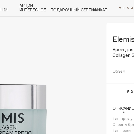
АКЦИИ
НКИ
ИНТЕРЕСНОЕ
ПОДАРОЧНЫЙ СЕРТИФИКАТ
Elemi
P
Q
R
S
T
U
V
W
Y
Z
А - Я
Крем для
Collagen 
Объем
Angiopharm
5.0
KIKO Milano
Estée Lauder
ОПИСАНИЕ
Clarins
Тип проду
Страна бр
Тип кожи