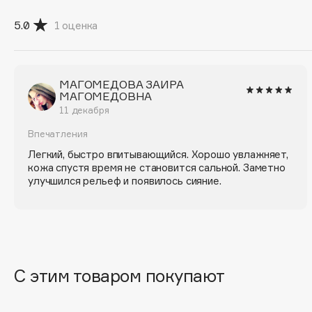
G
5.0
1
оценка
Garnier
Giardino Magico
Gecko
Gillette
МАГОМЕДОВА ЗАИРА
Geltek
Givenchy
МАГОМЕДОВНА
11 декабря
Genosys
Global Keratin
ЭКСКЛЮЗИВ
Global White
Geomar
Впечатления
Легкий, быстро впитывающийся. Хорошо увлажняет,
кожа спустя время не становится сальной. Заметно
улучшился рельеф и появилось сияние.
H
Hadat Cosmetics
HELIBEAUTY
Hamis
Hempz
С этим товаром покупают
Hapica
HFC