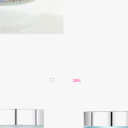
Dr.Althea
Dr.Ceuracle
Dr.Jart+
DSD de Luxe
Dyson
20%
Estrâde
Estée Lauder
Etat Pur
Etude House