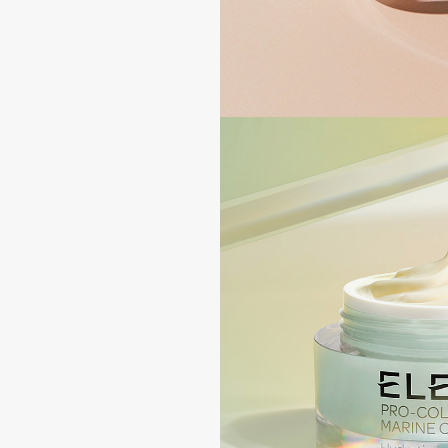
BLOME
C
Cadence
Chupa Chups
Capelli Dorati
Clarette
Carbon Theory
Clarins
Carmex
Clarins Precious
НОВИНКА
Carolina Herrera
Clinique
Catrice
Clive Christian
Celimax
Club De Nuit
Cettua
Collagenina