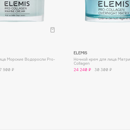
Etude organix
Eva Mosaic
Ex Nihilo
EXOARI L
ELEMIS
ица Морские Водоросли Pro-
Ночной крем для лица Матри
Collagen
7 900 ₽
24 240 ₽
30 300 ₽
Fragrance Du Bois
Frederic Malle
Frudia
Funny Organix