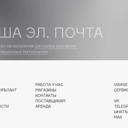
Dr.Althea
Dr.Ceuracle
ША ЭЛ. ПОЧТА
Dr.Jart+
DSD de Luxe
сен на получение
рассылки рекламно-
Dyson
мационных материалов
РАБОТА У НАС
VISAG
УЛЬТАНТ
МАГАЗИНЫ
СЕРВИ
КОНТАКТЫ
ПОСТАВЩИКАМ
VK
Estrâde
ОСТИ
АРЕНДА
TELEG
Estée Lauder
WHATS
MAX
Etat Pur
Etude House