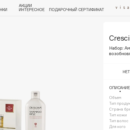
АКЦИИ
НКИ
ИНТЕРЕСНОЕ
ПОДАРОЧНЫЙ СЕРТИФИКАТ
Cresc
P
Q
R
S
T
U
V
W
Y
Z
А - Я
Набор: А
возобнов
НЕ
Angiopharm
ОПИСАНИЕ
KIKO Milano
Объем
Estée Lauder
Тип проду
Clarins
Страна бр
Тип кожи
Тип волос
Для кого