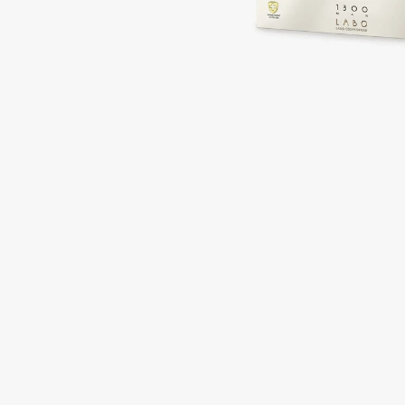
Подарки
0 - 9
Для дома
100BON
22|11
Техника
A
Acqua di Parma
Amina Daudova Brushes
Acque di Italia
Amouage
Adele for you
Amuleto Di Casa
Advante
Angiopharm
ЭКСКЛЮЗИВ
ЭКСКЛЮЗИВ
Aesop
Annbeauty
Age Stop
Anua
ЭКСКЛЮЗИВ
Apadent
AHFA Cosmetics
Apagard
Ajmal