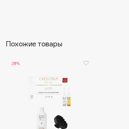
Aravia Professional
Alix Avien
Arcadia
Allies of Skin
Archetype
AMAN
Похожие товары
B
Babor
beautyblender
20%
Baffy
Bebble
Balmain Hair Couture
Beverly Hills Polo Club
ЭКСКЛЮЗИВ
Biodance
Banderas
Bioderma
Basicare
Biomed
Batiste
Biorepair
Beauty Bomb
Blanx
Beauty Pati
Blistex
Beautyblades
НОВИНКА