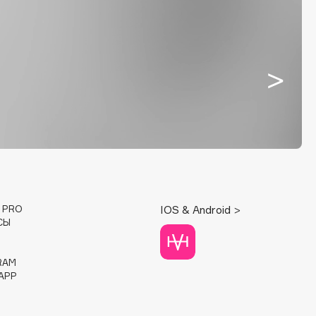
E PRO
IOS & Android >
СЫ
RAM
APP