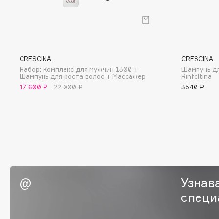
BLOME
C
CRESCINA
CRESCINA
Набор: Комплекс для мужчин 1300 +
Шампунь дл
Cadence
Chupa Chups
Шампунь для роста волос + Массажер
Rinfoltina
17 600 ₽
22 000 ₽
3540 ₽
Capelli Dorati
Clarette
Carbon Theory
Clarins
Carmex
Clarins Precious
НОВИНКА
Carolina Herrera
Clinique
Catrice
Clive Christian
Celimax
Club De Nuit
Cettua
Collagenina
Узнав
специ