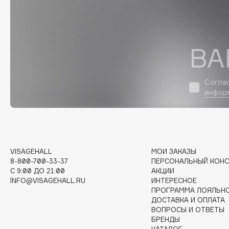
D
d'Alba
Dior
DABO
Divage
ВА
DARLING*
Dolce & Gabbana
Darphin
Dolomit
Согла
Davines
Dorco
инфор
Deonica
DP Daily Perfection
Dessange
Dr. Vranjes Firenze
VISAGEHALL
МОИ ЗАКАЗЫ
E
8-800-700-33-37
ПЕРСОНАЛЬНЫЙ КОНС
C 9:00 ДО 21:00
АКЦИИ
INFO@VISAGEHALL.RU
ИНТЕРЕСНОЕ
Eat My
Ella Bartsueva Brushes
ПРОГРАММА ЛОЯЛЬН
Ecolatier
EMBRACE Haircare
ДОСТАВКА И ОПЛАТА
ВОПРОСЫ И ОТВЕТЫ
Ecotools
Emmanuelle Jane
БРЕНДЫ
EGIA
Enough