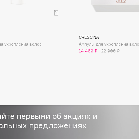
CRESCINA
я укрепления волос
Ампулы для укрепления волос
Consly
14 400 ₽
22 000 ₽
Corimo
CosRX
Cottolina
Crescina
Cunzite
Curaprox
айте первыми об акциях и
альных предложениях