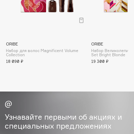
B
Babor
Baffy
Balmain Hair Couture
ЭКСКЛЮЗИВ
Banderas
ORIBE
ORIBE
Набор для волос Magnificent Volume
Набор Великолепие ц
Basicare
Collection
Set Bright Blonde
Batiste
18 090 ₽
19 300 ₽
Beauty Bomb
Beauty Pati
Beautyblades
НОВИНКА
beautyblender
Bebble
Beverly Hills Polo Club
Узнавайте первыми об акциях и
Biodance
специальных предложениях
Bioderma