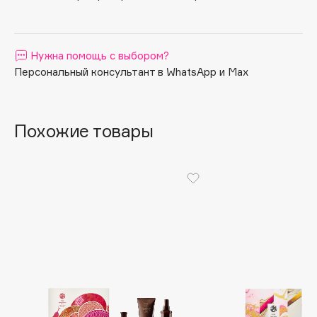
Apagard
Aravia Professional
Нужна помощь с выбором?
Arcadia
Персональный консультант в WhatsApp и Max
Archetype
Architect Demidoff
ARIVE MAKEUP
Похожие товары
Art&Fact
Art-Visage
Artdeco
Astra
Atelier Rebul
Augustinus Bader
Aveda
Avene