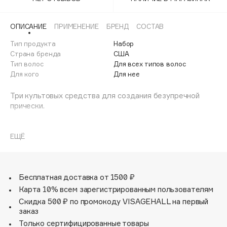
Adele for you
Финал лета
Advante
ЭКСКЛЮЗИВ
ОПИСАНИЕ
ПРИМЕНЕНИЕ
БРЕНД
СОСТАВ
1 АВГ - 31 АВГ
Aesop
Тип продукта
Набор
Age Stop
Страна бренда
США
ЭКСКЛЮЗИВ
Тип волос
Для всех типов волос
AHFA Cosmetics
Для кого
Для нее
Ajmal
Три культовых средства для создания безупречной
Alix Avien
прически.
Allies of Skin
AMAN
Подарите своим волосам всё самое лучшее:
выразительный объём у корней, глубокое увлажнение
ЕЩЁ
Amina Daudova Brushes
по длине и идеальную укладку с роскошным блеском.
Amouage
Профессиональный результат, заметный уже с первого
применения.
Amuleto Di Casa
Бесплатная доставка от 1500 ₽
Angiopharm
ЭКСКЛЮЗИВ
Карта 10% всем зарегистрированным пользователям
Annbeauty
Скидка 500 ₽ по промокоду VISAGEHALL на первый
Anua
заказ
Только сертифицированные товары
Apadent