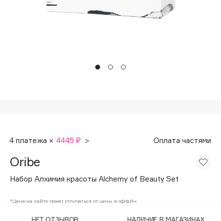
Подарки
Tom Ford
HFC
Для дома
Angiopharm
Техника
KIKO Milano
Estée Lauder
Clarins
0 - 9
100BON
4 платежа ×
4445 ₽
>
Оплата частями
22|11
Oribe
A
Набор Алхимия красоты Alchemy of Beauty Set
Acqua di Parma
*Цена на сайте может отличаться от цены в офлайн
Acque di Italia
НЕТ ОТЗЫВОВ
НАЛИЧИЕ В МАГАЗИНАХ