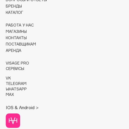
БРЕНДЫ
Cadence
КАТАЛОГ
Capelli Dorati
РАБОТА У НАС
Carbon Theory
МАГАЗИНЫ
Carmex
КОНТАКТЫ
Carolina Herrera
ПОСТАВЩИКАМ
АРЕНДА
Catrice
Celimax
VISAGE PRO
Cettua
СЕРВИСЫ
Chupa Chups
VK
Clarette
TELEGRAM
WHATSAPP
Clarins
MAX
Clarins Precious
IOS & Android >
Clinique
Clive Christian
Club De Nuit