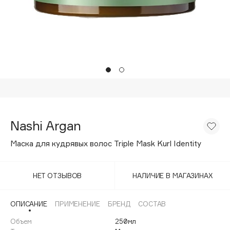
Подарки
Tom Ford
HFC
Для дома
Angiopharm
Техника
KIKO Milano
Estée Lauder
Clarins
0 - 9
Nashi Argan
100BON
Маска для кудрявых волос Triple Mask Kurl Identity
22|11
НЕТ ОТЗЫВОВ
НАЛИЧИЕ В МАГАЗИНАХ
A
ОПИСАНИЕ
ПРИМЕНЕНИЕ
БРЕНД
СОСТАВ
Acqua di Parma
Объем
250мл
Acque di Italia