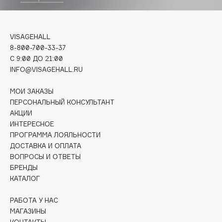
Biomed
Biorepair
Blanx
VISAGEHALL
Blistex
8-800-700-33-37
BLOME
C 9:00 ДО 21:00
INFO@VISAGEHALL.RU
Boadicea The Victorious
Bobbi Brown
МОИ ЗАКАЗЫ
BOOMSHOP
ПЕРСОНАЛЬНЫЙ КОНСУЛЬТАНТ
АКЦИИ
BORK
ИНТЕРЕСНОЕ
Brunello Cucinelli
ПРОГРАММА ЛОЯЛЬНОСТИ
Bvlgari
ДОСТАВКА И ОПЛАТА
by TERRY
ВОПРОСЫ И ОТВЕТЫ
БРЕНДЫ
BY WISHTREND
КАТАЛОГ
Byredo
РАБОТА У НАС
МАГАЗИНЫ
C