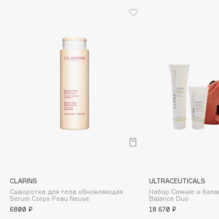
Biomed
Biorepair
Blanx
Blistex
BLOME
Boadicea The Victorious
Bobbi Brown
BOOMSHOP
BORK
Brunello Cucinelli
Bvlgari
by TERRY
BY WISHTREND
Byredo
CLARINS
ULTRACEUTICALS
Сыворотка для тела обновляющая
Набор Сияние и балан
Serum Corps Peau Neuve
Balance Duo
6800 ₽
18 670 ₽
C