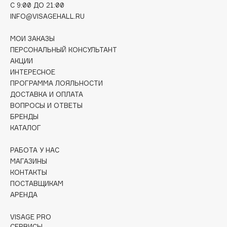
C 9:00 ДО 21:00
Collagenina
INFO@VISAGEHALL.RU
Consly
Corimo
МОИ ЗАКАЗЫ
CosRX
ПЕРСОНАЛЬНЫЙ КОНСУЛЬТАНТ
АКЦИИ
Cottolina
ИНТЕРЕСНОЕ
Crescina
ПРОГРАММА ЛОЯЛЬНОСТИ
Cunzite
ДОСТАВКА И ОПЛАТА
ВОПРОСЫ И ОТВЕТЫ
Curaprox
БРЕНДЫ
КАТАЛОГ
D
РАБОТА У НАС
МАГАЗИНЫ
d'Alba
КОНТАКТЫ
DABO
ПОСТАВЩИКАМ
DARLING*
АРЕНДА
Darphin
VISAGE PRO
Davines
СЕРВИСЫ