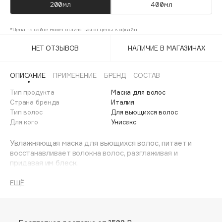
200мл
400мл
Adele for you
Финал лета
Advante
ЭКСКЛЮЗИВ
*Цена на сайте может отличаться от цены в офлайн
1 АВГ - 31 АВГ
Aesop
НЕТ ОТЗЫВОВ
НАЛИЧИЕ В МАГАЗИНАХ
Age Stop
ЭКСКЛЮЗИВ
AHFA Cosmetics
ОПИСАНИЕ
ПРИМЕНЕНИЕ
БРЕНД
СОСТАВ
Ajmal
Тип продукта
Маска для волос
Alix Avien
Страна бренда
Италия
Allies of Skin
Тип волос
Для вьющихся волос
AMAN
Для кого
Унисекс
Amina Daudova Brushes
Увлажняющая маска для вьющихся волос, питает и
Amouage
восстанавливает волокна волос, разглаживая и
придавая им блеск.
Amuleto Di Casa
Angiopharm
ЭКСКЛЮЗИВ
ЕЩЁ
Annbeauty
Anua
Apadent