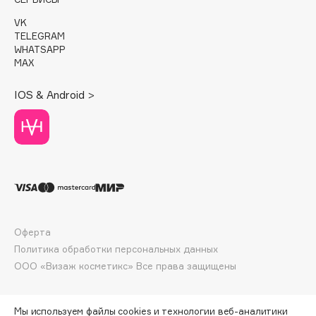
Deonica
VK
Dessange
TELEGRAM
WHATSAPP
Dior
MAX
Divage
Dolce & Gabbana
IOS & Android >
Dolomit
Dorco
DP Daily Perfection
Dr. Vranjes Firenze
Dr.Althea
Dr.Ceuracle
Dr.Jart+
Оферта
DSD de Luxe
Политика обработки персональных данных
ООО «Визаж косметикс» Все права защищены
Dyson
Мы используем файлы cookies и технологии веб-аналитики