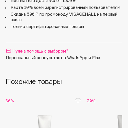
Бесплатная доставка от 1500 ₽
Apagard
Карта 10% всем зарегистрированным пользователям
Скидка 500 ₽ по промокоду VISAGEHALL на первый
Aravia Professional
заказ
Arcadia
Только сертифицированные товары
Archetype
Architect Demidoff
ARIVE MAKEUP
Нужна помощь с выбором?
Art&Fact
Персональный консультант в WhatsApp и Max
Art-Visage
Artdeco
Astra
Похожие товары
Atelier Rebul
Augustinus Bader
30%
30%
Aveda
Avene