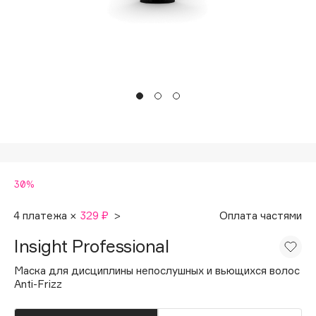
Подарки
Tom Ford
HFC
Для дома
Angiopharm
Техника
KIKO Milano
Estée Lauder
Clarins
0 - 9
30%
100BON
22|11
4 платежа ×
329 ₽
>
Оплата частями
Insight Professional
A
Маска для дисциплины непослушных и вьющихся волос
Anti-Frizz
Acqua di Parma
Acque di Italia