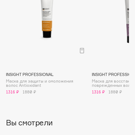
B
Babor
Baffy
Balmain Hair Couture
ЭКСКЛЮЗИВ
Banderas
Basicare
Batiste
Beauty Bomb
INSIGHT PROFESSIONAL
INSIGHT PROFESSION
Beauty Pati
Маска для защиты и омоложения
Маска для восстано
Beautyblades
волос Antioxidant
поврежденных волос
НОВИНКА
1316 ₽
1880 ₽
1316 ₽
1880 ₽
beautyblender
Bebble
Beverly Hills Polo Club
Biodance
Вы смотрели
Bioderma