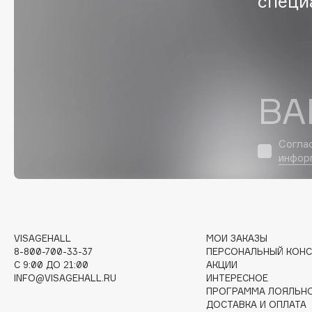
специ
EGIA
EpilProfi
Eigshow
Erborian
Elemis
Essence
Elian Russia
Essential Parfums Paris
ВА
Elie Saab
Estrâde
Согла
инфор
F
FANE
Flipper
Farmstay
FLOEMA
Felce Azzurra
Floraïku
VISAGEHALL
МОИ ЗАКАЗЫ
8-800-700-33-37
ПЕРСОНАЛЬНЫЙ КОНС
Fillerina
Forlle'd
ЭКСКЛЮЗИВ
C 9:00 ДО 21:00
АКЦИИ
Fiona Franchimon
INFO@VISAGEHALL.RU
ИНТЕРЕСНОЕ
ПРОГРАММА ЛОЯЛЬН
ДОСТАВКА И ОПЛАТА