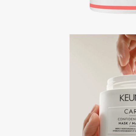
Подарки
0 - 9
Для дома
100BON
22|11
Техника
A
Acqua di Parma
Amina Daudova Brushes
Acque di Italia
Amouage
Adele for you
Amuleto Di Casa
Advante
Angiopharm
ЭКСКЛЮЗИВ
ЭКСКЛЮЗИВ
Aesop
Annbeauty
Age Stop
Anua
ЭКСКЛЮЗИВ
Apadent
AHFA Cosmetics
Apagard
Ajmal