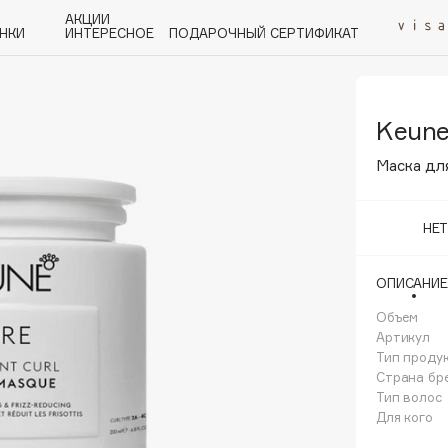
АКЦИИ
НКИ
ИНТЕРЕСНОЕ
ПОДАРОЧНЫЙ СЕРТИФИКАТ
Keun
P
Q
R
S
T
U
V
W
Y
Z
А - Я
Маска для
НЕ
ОПИСАНИЕ
Angiopharm
KIKO Milano
Объем
Артикул
Estée Lauder
Тип проду
Clarins
Страна бр
Тип волос
Для кого