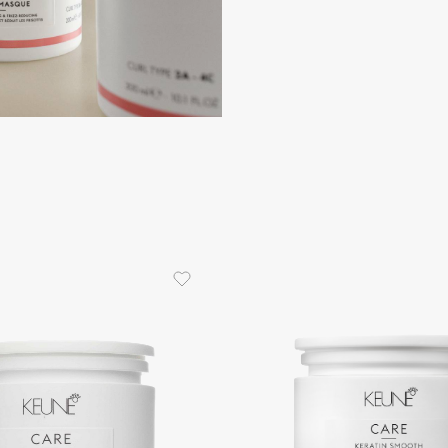
Consly
Corimo
CosRX
Cottolina
Crescina
Cunzite
Curaprox