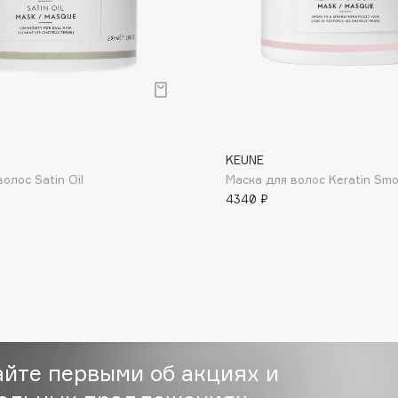
Dr.Althea
Dr.Ceuracle
Dr.Jart+
DSD de Luxe
Dyson
KEUNE
олос Satin Oil
Маска для волос Keratin Sm
4340 ₽
Estée Lauder
Etat Pur
айте первыми об акциях и
Etude House
Etude organix