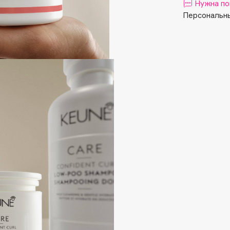
Aveda
Нужна по
Персональны
Avene
Boadicea The Victorious
Bobbi Brown
BOOMSHOP
BORK
Brunello Cucinelli
Bvlgari
by TERRY
BY WISHTREND
Byredo