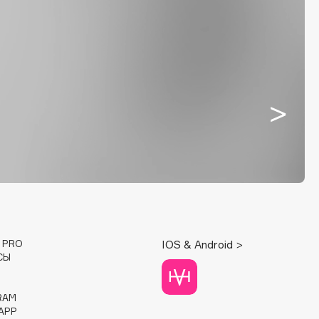
E PRO
IOS & Android >
СЫ
RAM
APP