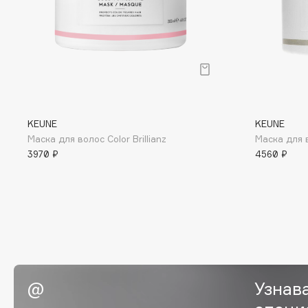
D
d'Alba
Dior
DABO
Divage
DARLING*
Dolce & Gabbana
Darphin
Dolomit
Davines
Dorco
KEUNE
KEUNE
Deonica
DP Daily Perfection
Маска для волос Color Brillianz
Маска для в
Dessange
Dr. Vranjes Firenze
3970 ₽
4560 ₽
E
Eat My
Ella Bartsueva Brushes
Ecolatier
EMBRACE Haircare
Узнав
Ecotools
Emmanuelle Jane
EGG
Enough