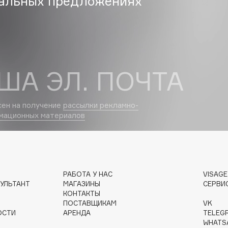
альных предложениях
Eva Mosaic
Ex Nihilo
EXOARI L
ША ЭЛ. ПОЧТА
сен на получение
рассылки рекламно-
мационных материалов
Fragrance Du Bois
Frederic Malle
Frudia
РАБОТА У НАС
VISAG
УЛЬТАНТ
МАГАЗИНЫ
СЕРВИ
Funny Organix
КОНТАКТЫ
ПОСТАВЩИКАМ
VK
ОСТИ
АРЕНДА
TELEG
WHATS