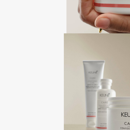
Aravia Professional
Alix Avien
Arcadia
Allies of Skin
Archetype
AMAN
B
Babor
beautyblender
Baffy
Bebble
Balmain Hair Couture
Beverly Hills Polo Club
ЭКСКЛЮЗИВ
Biodance
Banderas
Bioderma
Basicare
Biomed
Batiste
Biorepair
Beauty Bomb
Blanx
Beauty Pati
Blistex
Beautyblades
НОВИНКА