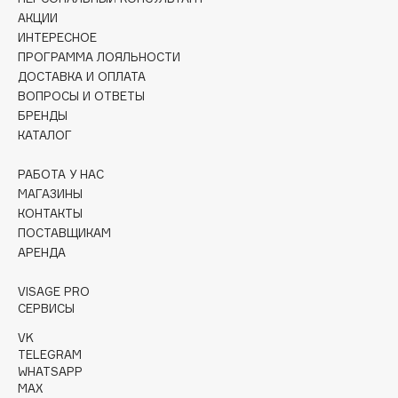
Collagenina
АКЦИИ
Consly
ИНТЕРЕСНОЕ
ПРОГРАММА ЛОЯЛЬНОСТИ
Corimo
ДОСТАВКА И ОПЛАТА
CosRX
ВОПРОСЫ И ОТВЕТЫ
Cottolina
БРЕНДЫ
Crescina
КАТАЛОГ
Cunzite
РАБОТА У НАС
Curaprox
МАГАЗИНЫ
КОНТАКТЫ
ПОСТАВЩИКАМ
D
АРЕНДА
d'Alba
VISAGE PRO
СЕРВИСЫ
DABO
DARLING*
VK
TELEGRAM
Darphin
WHATSAPP
Davines
MAX