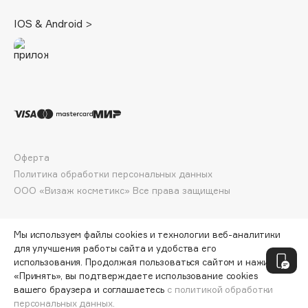
Deonica
IOS & Android >
Dessange
Dior
Divage
Dolce & Gabbana
Dolomit
Dorco
DP Daily Perfection
Оферта
Dr. Vranjes Firenze
Политика обработки персональных данных
Dr.Althea
ООО «Визаж косметикс» Все права защищены
Dr.Ceuracle
Dr.Jart+
Мы используем файлы cookies и технологии веб-аналитики
DSD de Luxe
для улучшения работы сайта и удобства его
Dyson
использования. Продолжая пользоваться сайтом и нажимая
«Принять», вы подтверждаете использование cookies
вашего браузера и соглашаетесь
с политикой обработки
персональных данных.
ДОБАВИТЬ В КОРЗИНУ
10 950 ₽