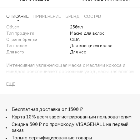
Adele for you
Финал лета
Advante
ЭКСКЛЮЗИВ
ОПИСАНИЕ
ПРИМЕНЕНИЕ
БРЕНД
СОСТАВ
1 АВГ - 31 АВГ
Aesop
Объем
250мл
Age Stop
Тип продукта
Маска для волос
ЭКСКЛЮЗИВ
Страна бренда
США
AHFA Cosmetics
Тип волос
Для вьющихся волос
Ajmal
Для кого
Для нее
Alix Avien
Интенсивная увлажняющая маска с маслами кокоса и
Allies of Skin
миндаля обеспечивает роскошный уход, насыщая влагой
AMAN
пересушенные локоны, предотвращает появление
ломкости, восстанавливает повреждения. Придаёт
ЕЩЁ
Amina Daudova Brushes
волосам шелковистость и здоровый вид.
Amouage
Преимущества:
Amuleto Di Casa
- Разглаживает кутикулу, восстанавливая повреждения,
Бесплатная доставка от 1500 ₽
Angiopharm
ЭКСКЛЮЗИВ
запечатывает секущиеся концы волос;
Карта 10% всем зарегистрированным пользователям
Annbeauty
- Предотвращает ломкость волос и появление фриззи-
Скидка 500 ₽ по промокоду VISAGEHALL на первый
эффекта;
Anua
заказ
- Глубоко кондиционирует, восстанавливает
Только сертифицированные товары
Apadent