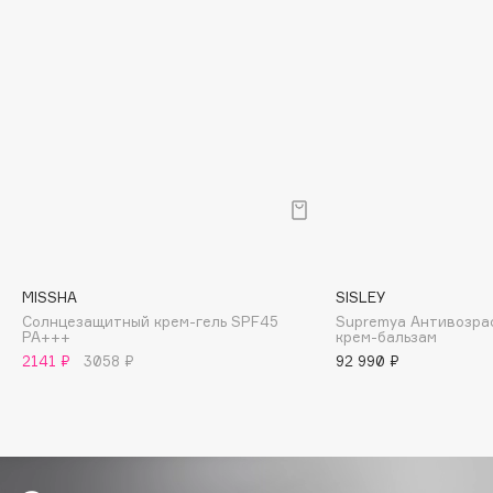
Biomed
Biorepair
Blanx
Blistex
BLOME
Boadicea The Victorious
Bobbi Brown
BOOMSHOP
BORK
Brunello Cucinelli
MISSHA
SISLEY
Bvlgari
Солнцезащитный крем-гель SPF45
Supremya Антивозра
PA+++
крем-бальзам
by TERRY
2141 ₽
3058 ₽
92 990 ₽
BY WISHTREND
Byredo
C