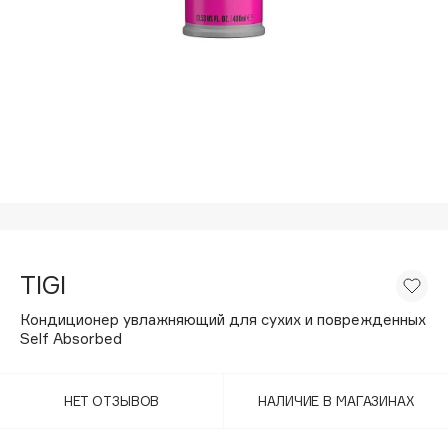
Подарки
Tom Ford
HFC
Для дома
Angiopharm
Техника
KIKO Milano
Estée Lauder
Clarins
0 - 9
100BON
TIGI
22|11
Кондиционер увлажняющий для сухих и поврежденных
Self Absorbed
A
НЕТ ОТЗЫВОВ
НАЛИЧИЕ В МАГАЗИНАХ
Acqua di Parma
Acque di Italia