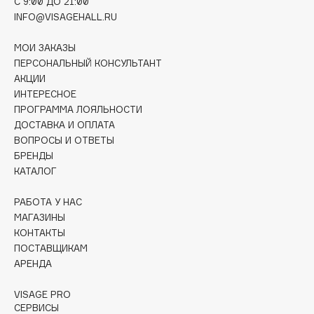
C 9:00 ДО 21:00
Deonica
INFO@VISAGEHALL.RU
Dessange
МОИ ЗАКАЗЫ
Dior
ПЕРСОНАЛЬНЫЙ КОНСУЛЬТАНТ
Divage
АКЦИИ
Dolce & Gabbana
ИНТЕРЕСНОЕ
Dolomit
ПРОГРАММА ЛОЯЛЬНОСТИ
ДОСТАВКА И ОПЛАТА
Dorco
ВОПРОСЫ И ОТВЕТЫ
DP Daily Perfection
БРЕНДЫ
Dr. Vranjes Firenze
КАТАЛОГ
Dr.Althea
РАБОТА У НАС
Dr.Ceuracle
МАГАЗИНЫ
Dr.Jart+
КОНТАКТЫ
DSD de Luxe
ПОСТАВЩИКАМ
АРЕНДА
Dyson
VISAGE PRO
СЕРВИСЫ