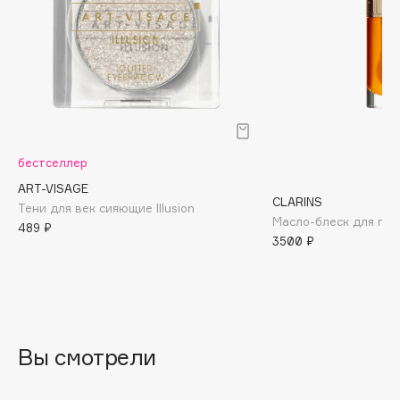
Biomed
Biorepair
Blanx
Blistex
BLOME
Boadicea The Victorious
Bobbi Brown
бестселлер
BOOMSHOP
ART-VISAGE
CLARINS
BORK
Тени для век сияющие Illusion
Масло-блеск для губ 
489 ₽
Brunello Cucinelli
3500 ₽
Bvlgari
by TERRY
BY WISHTREND
Byredo
Вы смотрели
C