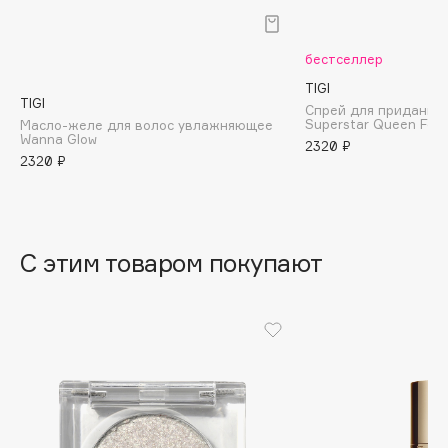
B
Babor
бестселлер
Baffy
TIGI
TIGI
Спрей для придания
Balmain Hair Couture
ЭКСКЛЮЗИВ
Superstar Queen For 
Масло-желе для волос увлажняющее
Wanna Glow
Banderas
2320 ₽
2320 ₽
Basicare
Batiste
Beauty Bomb
Beauty Pati
С этим товаром покупают
Beautyblades
НОВИНКА
beautyblender
Bebble
Beverly Hills Polo Club
Biodance
Bioderma