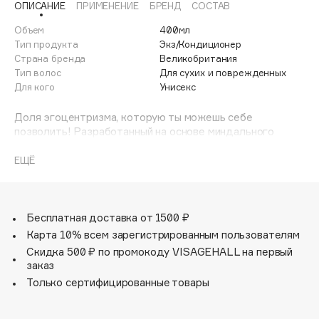
ОПИСАНИЕ
ПРИМЕНЕНИЕ
БРЕНД
СОСТАВ
Adele for you
Финал лета
Advante
Объем
400мл
ЭКСКЛЮЗИВ
Тип продукта
Экз/Кондиционер
1 АВГ - 31 АВГ
Aesop
Страна бренда
Великобритания
Age Stop
Тип волос
Для сухих и поврежденных
ЭКСКЛЮЗИВ
Для кого
Унисекс
AHFA Cosmetics
Ajmal
Доля эгоцентризма, которую ты можешь себе
позволить! Разработанный на основе миндального
Alix Avien
масла, этот питательный кондиционер содержит смесь
Allies of Skin
ингредиентов, которые заметно восстанавливают
ЕЩЁ
волосы снаружи и укрепляют их изнутри.
AMAN
Amina Daudova Brushes
Amouage
Бесплатная доставка от 1500 ₽
Amuleto Di Casa
Карта 10% всем зарегистрированным пользователям
Скидка 500 ₽ по промокоду VISAGEHALL на первый
Angiopharm
ЭКСКЛЮЗИВ
заказ
Annbeauty
Только сертифицированные товары
Anua
Apadent