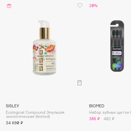
20%
Cadence
Capelli Dorati
Carbon Theory
Carmex
Carolina Herrera
Catrice
Celimax
Cettua
Chupa Chups
Clarette
Clarins
Clarins Precious
SISLEY
BIOMED
Clinique
Ecological Compound Эмульсия
Набор зубных щеток 
экологическая (limited)
Clive Christian
386 ₽
482 ₽
34 690 ₽
Club De Nuit