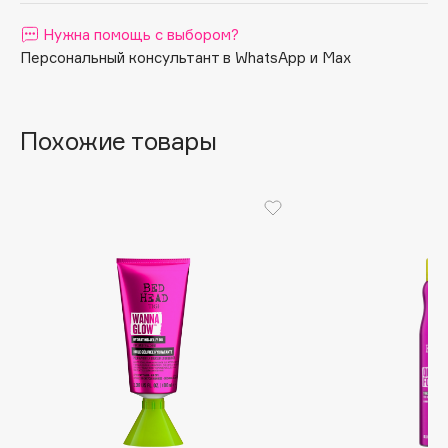
Apagard
Нужна помощь с выбором?
Aravia Professional
Персональный консультант в WhatsApp и Max
Arcadia
Archetype
Похожие товары
Architect Demidoff
ARIVE MAKEUP
Art&Fact
Art-Visage
Artdeco
Astra
Atelier Rebul
Augustinus Bader
Aveda
Avene