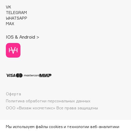
E
VK
TELEGRAM
Eat My
WHATSAPP
Ecolatier
MAX
Ecotools
IOS & Android >
EGG
EGIA
Eigshow
Elemis
Elian Russia
Elie Saab
Ella Bartsueva Brushes
Оферта
EMBRACE Haircare
Политика обработки персональных данных
Emmanuelle Jane
ООО «Визаж косметикс» Все права защищены
Enough
EpilProfi
Мы используем файлы cookies и технологии веб-аналитики
Erborian