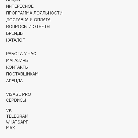
Collagenina
ИНТЕРЕСНОЕ
Consly
ПРОГРАММА ЛОЯЛЬНОСТИ
ДОСТАВКА И ОПЛАТА
Corimo
ВОПРОСЫ И ОТВЕТЫ
CosRX
БРЕНДЫ
Cottolina
КАТАЛОГ
Crescina
РАБОТА У НАС
Cunzite
МАГАЗИНЫ
Curaprox
КОНТАКТЫ
ПОСТАВЩИКАМ
АРЕНДА
D
VISAGE PRO
d'Alba
СЕРВИСЫ
DABO
VK
TELEGRAM
DARLING*
WHATSAPP
Darphin
MAX
Davines