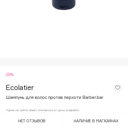
Подарки
Tom Ford
HFC
Для дома
Angiopharm
Техника
KIKO Milano
Estée Lauder
Clarins
0 - 9
25%
100BON
22|11
Ecolatier
Шампунь для волос против перхоти Barber.bar
A
*Цена на сайте может отличаться от цены в офлайн
Acqua di Parma
НЕТ ОТЗЫВОВ
НАЛИЧИЕ В МАГАЗИНАХ
Acque di Italia