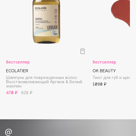
Biomed
Biorepair
Blanx
Blistex
BLOME
Boadicea The Victorious
Bobbi Brown
BOOMSHOP
бестселлер
бестселлер
BORK
ECOLATIER
OK BEAUTY
Шампунь для поврежденных волос
Тинт для губ и щек Сo
Brunello Cucinelli
Восстанавливающий Аргана & Белый
1090 ₽
жасмин
Bvlgari
470 ₽
626 ₽
by TERRY
BY WISHTREND
Byredo
C