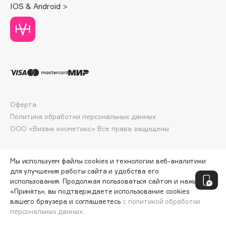
IOS & Android >
Deonica
Dessange
Dior
Divage
Dolce & Gabbana
Dolomit
Dorco
Оферта
DP Daily Perfection
Политика обработки персональных данных
Dr. Vranjes Firenze
ООО «Визаж косметикс» Все права защищены
Dr.Althea
Dr.Ceuracle
Мы используем файлы cookies и технологии веб-аналитики
Dr.Jart+
для улучшения работы сайта и удобства его
DSD de Luxe
использования. Продолжая пользоваться сайтом и нажимая
«Принять», вы подтверждаете использование cookies
Dyson
вашего браузера и соглашаетесь
с политикой обработки
персональных данных.
ДОБАВИТЬ В КОРЗИНУ
239 ₽
318 ₽