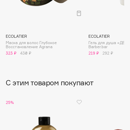
B
Babor
Baffy
Balmain Hair Couture
ЭКСКЛЮЗИВ
ECOLATIER
ECOLATIER
Banderas
Маска для волос Глубокое
Гель для душа «ДЕО
Восстановление Agrana
Barber.bar
Basicare
323 ₽
430 ₽
219 ₽
292 ₽
Batiste
Beauty Bomb
Beauty Pati
С этим товаром покупают
Beautyblades
НОВИНКА
beautyblender
Bebble
25%
Beverly Hills Polo Club
Biodance
Bioderma