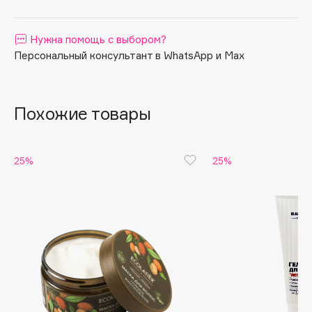
Apagard
Aravia Professional
Нужна помощь с выбором?
Персональный консультант в WhatsApp и Max
Arcadia
Archetype
Architect Demidoff
Похожие товары
ARIVE MAKEUP
Art&Fact
Art-Visage
25%
25%
Artdeco
Astra
Atelier Rebul
Augustinus Bader
Aveda
Avene