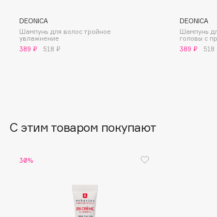
BLOME
DEONICA
DEONICA
Шампунь для волос тройное
Шампунь дл
увлажнение
головы с п
389 ₽
518 ₽
389 ₽
518
C
Cadence
Chupa Chups
Capelli Dorati
Clarette
Carbon Theory
Clarins
Carmex
Clarins Precious
НОВИНКА
С этим товаром покупают
Carolina Herrera
Clinique
Catrice
Clive Christian
Celimax
Club De Nuit
30%
Cettua
Collagenina