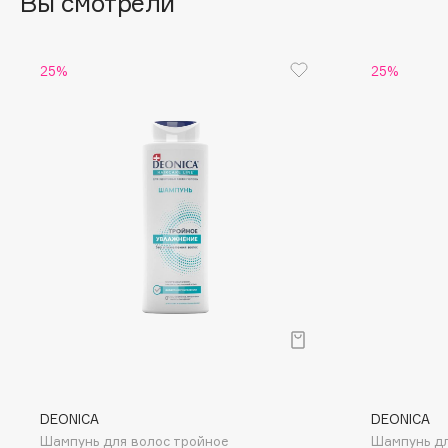
Вы смотрели
Eigshow
EpilProfi
Elemis
Erborian
25%
25%
Elian Russia
Essence
Elie Saab
Essential Parfums Paris
F
FANE
Flipper
Farmstay
FLOEMA
Felce Azzurra
Floraïku
Fillerina
Forlle'd
ЭКСКЛЮЗИВ
Fiona Franchimon
DEONICA
DEONICA
Шампунь для волос тройное
Шампунь дл