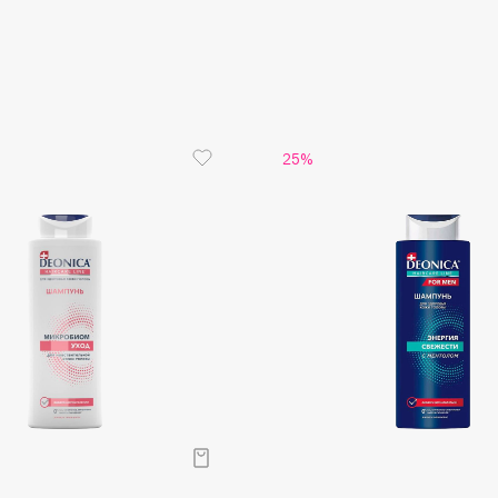
Aveda
Глубоко о
Avene
Укрепляе
При регу
гидролип
Волосы чи
25%
Boadicea The Victorious
Bobbi Brown
BOOMSHOP
BORK
Brunello Cucinelli
Bvlgari
by TERRY
BY WISHTREND
Byredo