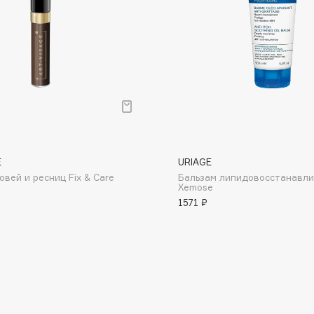
Dr.Althea
Dr.Ceuracle
Dr.Jart+
DSD de Luxe
Dyson
E
URIAGE
овей и ресниц Fix & Care
Бальзам липидовосстанавл
Xemose
1571 ₽
Estrâde
Estée Lauder
Etat Pur
Etude House