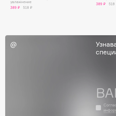
увлажнение
389 ₽
518
G
389 ₽
518 ₽
Garnier
Giardino Magico
Gecko
Gillette
Geltek
Givenchy
Genosys
Global Keratin
Узнав
ЭКСКЛЮЗИВ
Global White
Geomar
специ
H
Hadat Cosmetics
HELIBEAUTY
ВА
Hamis
Hempz
Hapica
HFC
Согла
инфор