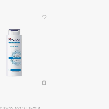
Etude organix
Eva Mosaic
Ex Nihilo
EXOARI L
Fragrance Du Bois
Frederic Malle
Frudia
Funny Organix
я волос против перхоти