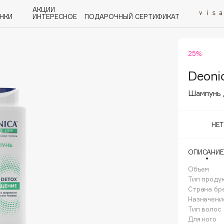
АКЦИИ
НКИ
ИНТЕРЕСНОЕ
ПОДАРОЧНЫЙ СЕРТИФИКАТ
25%
P
Q
R
S
T
U
V
W
Y
Z
А - Я
Deoni
Шампунь 
НЕ
Angiopharm
ОПИСАНИЕ
KIKO Milano
Объем
Estée Lauder
Тип проду
Clarins
Страна бр
Назначени
Тип волос
Для кого