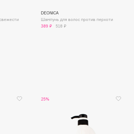
DEONICA
 свежести
Шампунь для волос против перхоти
389 ₽
518 ₽
25%