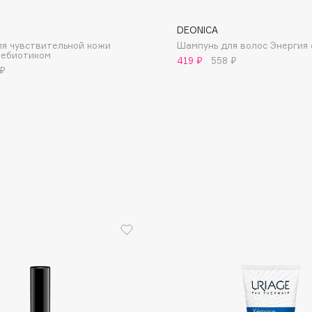
DEONICA
я чувствительной кожи
Шампунь для волос Энергия
ребиотиком
419 ₽
558 ₽
 ₽
Consly
Corimo
CosRX
Cottolina
Crescina
Cunzite
Curaprox