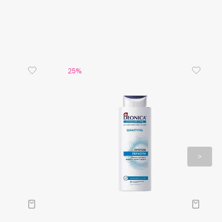
чищает волосы и кожу головы
т волосы
лярном использовании поддерживает
идный баланс
стые и здоровые, без пересушивания
25%