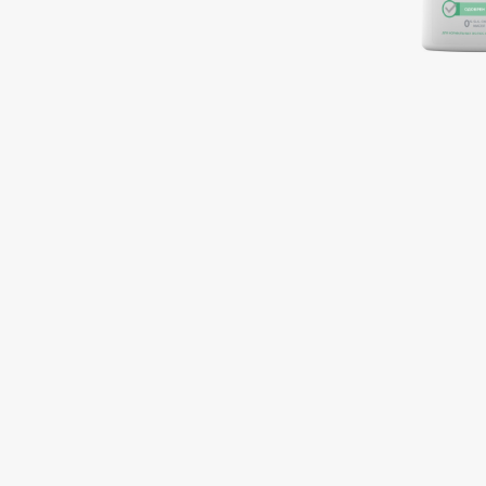
Подарки
0 - 9
Для дома
100BON
22|11
Техника
A
Acqua di Parma
Amina Daudova Brushes
Acque di Italia
Amouage
Adele for you
Amuleto Di Casa
Advante
Angiopharm
ЭКСКЛЮЗИВ
ЭКСКЛЮЗИВ
Aesop
Annbeauty
Age Stop
Anua
ЭКСКЛЮЗИВ
Apadent
AHFA Cosmetics
Apagard
Ajmal