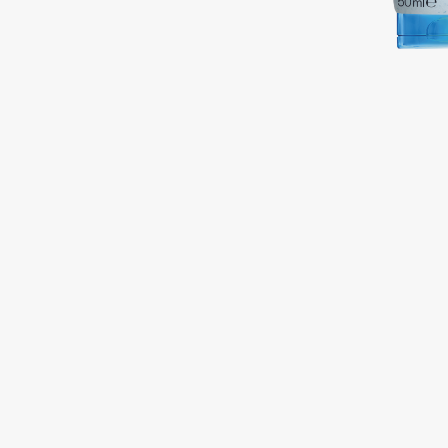
Подарки
0 - 9
Для дома
100BON
22|11
Техника
A
Acqua di Parma
Amina Daudova Brushes
Acque di Italia
Amouage
Adele for you
Amuleto Di Casa
Advante
Angiopharm
ЭКСКЛЮЗИВ
ЭКСКЛЮЗИВ
Aesop
Annbeauty
Age Stop
Anua
ЭКСКЛЮЗИВ
Apadent
AHFA Cosmetics
Apagard
Ajmal