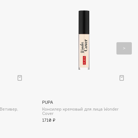
PUPA
 Ветивер,
Консилер кремовый для лица Wonder
Cover
1710 ₽