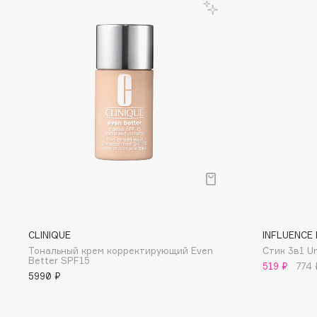
D
d'Alba
Dior
DABO
Divage
DARLING*
Dolce & Gabbana
Darphin
Dolomit
Davines
Dorco
Deonica
DP Daily Perfection
Dessange
Dr. Vranjes Firenze
E
CLINIQUE
INFLUENCE
Тональный крем корректирующий Even
Стик 3в1 U
Eat My
Ella Bartsueva Brushes
Better SPF15
519 ₽
774 
5990 ₽
Ecolatier
EMBRACE Haircare
Ecotools
Emmanuelle Jane
EGIA
Enough