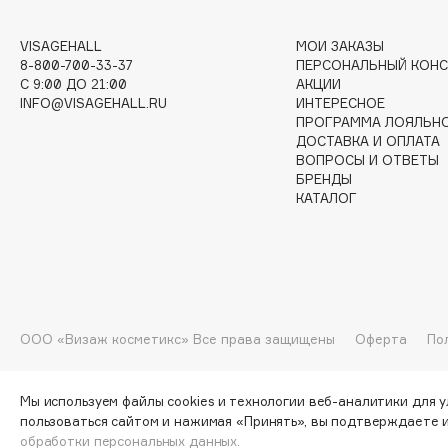
G
VISAGEHALL
МОИ ЗАКАЗЫ
8-800-700-33-37
ПЕРСОНАЛЬНЫЙ КОНС
Garnier
Giardino Magico
C 9:00 ДО 21:00
АКЦИИ
Gecko
Gillette
INFO@VISAGEHALL.RU
ИНТЕРЕСНОЕ
ПРОГРАММА ЛОЯЛЬН
Geltek
Givenchy
ДОСТАВКА И ОПЛАТА
Genosys
Global Keratin
ВОПРОСЫ И ОТВЕТЫ
ЭКСКЛЮЗИВ
БРЕНДЫ
Global White
Geomar
КАТАЛОГ
H
Hadat Cosmetics
HELIBEAUTY
ООО «Визаж косметикс» Все права защищены
Оферта
По
Hamis
Hempz
Hapica
HFC
Мы используем файлы cookies и технологии веб-аналитики для 
пользоваться сайтом и нажимая «Принять», вы подтверждаете 
обработки персональных данных.