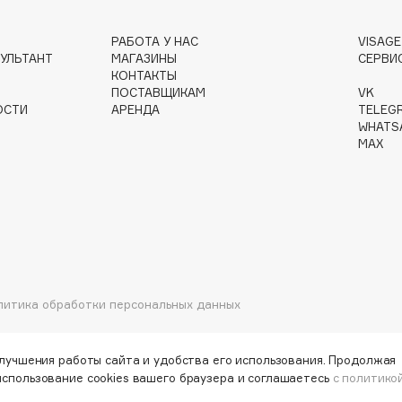
РАБОТА У НАС
VISAG
УЛЬТАНТ
МАГАЗИНЫ
СЕРВИ
Gourmandise
КОНТАКТЫ
Grace Day
ПОСТАВЩИКАМ
VK
ОСТИ
АРЕНДА
TELEG
Guerlain
WHATS
Guess
MAX
Holika Holika
литика обработки персональных данных
Holly Polly
Holy Land
улучшения работы сайта и удобства его использования. Продолжая
использование cookies вашего браузера и соглашаетесь
с политико