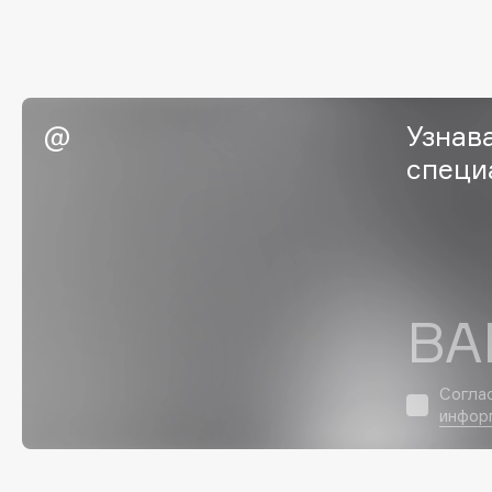
Eigshow
EpilProfi
Elemis
Erborian
Elian Russia
Essence
Elie Saab
Essential Parfums Paris
Узнав
специ
F
FANE
Flipper
ВА
Farmstay
FLOEMA
Felce Azzurra
Floraïku
Fillerina
Forlle'd
ЭКСКЛЮЗИВ
Согла
инфор
Fiona Franchimon