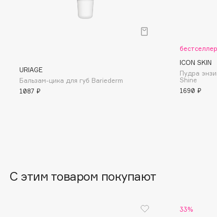
BLOME
бестселле
C
ICON SKIN
URIAGE
Пудра энзи
Cadence
Chupa Chups
Shine
Бальзам-цика для губ Bariederm
Capelli Dorati
Clarette
1690 ₽
1087 ₽
Carbon Theory
Clarins
Carmex
Clarins Precious
НОВИНКА
Carolina Herrera
Clinique
Catrice
Clive Christian
Celimax
Club De Nuit
Cettua
Collagenina
С этим товаром покупают
33%