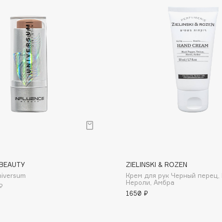
Dr.Althea
Dr.Ceuracle
Dr.Jart+
DSD de Luxe
Dyson
 BEAUTY
ZIELINSKI & ROZEN
niversum
Крем для рук Черный перец,
Estrâde
Нероли, Амбра
₽
1650 ₽
Estée Lauder
Etat Pur
Etude House