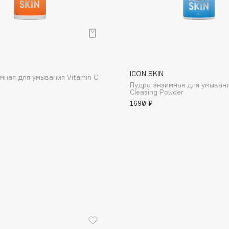
р
ICON SKIN
мная для умывания Vitamin C
Consly
Пудра энзимная для умыван
Cleasing Powder
Corimo
1690 ₽
CosRX
Cottolina
Crescina
Cunzite
Curaprox