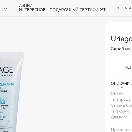
АКЦИИ
НКИ
ИНТЕРЕСНОЕ
ПОДАРОЧНЫЙ СЕРТИФИКАТ
Uriag
P
Q
R
S
T
U
V
W
Y
Z
А - Я
Скраб мяг
НЕ
ОПИСАНИЕ
Angiopharm
KIKO Milano
Объем
Тип проду
Estée Lauder
Страна бр
Clarins
Тип кожи
Для кого
Предназн