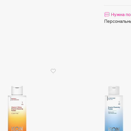
Aveda
Avene
Нужна по
Персональны
Boadicea The Victorious
Bobbi Brown
BOOMSHOP
BORK
Brunello Cucinelli
Bvlgari
by TERRY
BY WISHTREND
Byredo