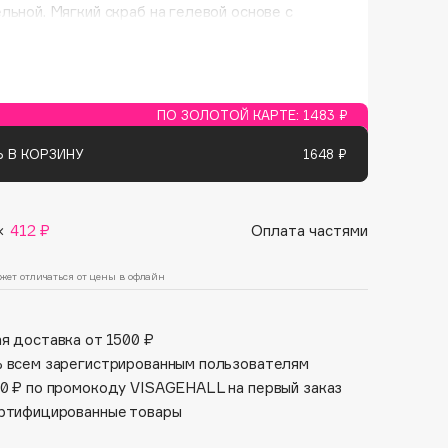
Финал лета
льной. Мягкий скраб на гелевой основе с
Парфюм для тебя
 ароматом образует нежную пену. Бережно
1 АВГ - 31 АВГ
5 АВГ - 9 АВГ
ает, разглаживает и выравнивает рельеф.
ет клеточное обновление, улучшает цвет лица
ает коже сияние. Без мыла – Без парабенов -
генный.
ПО ЗОЛОТОЙ КАРТЕ:
1483 ₽
 В КОРЗИНУ
1648 ₽
×
412 ₽
Оплата частями
жет отличаться от цены в офлайн
я доставка от 1500 ₽
 всем зарегистрированным пользователям
0 ₽ по промокоду VISAGEHALL на первый заказ
ртифицированные товары