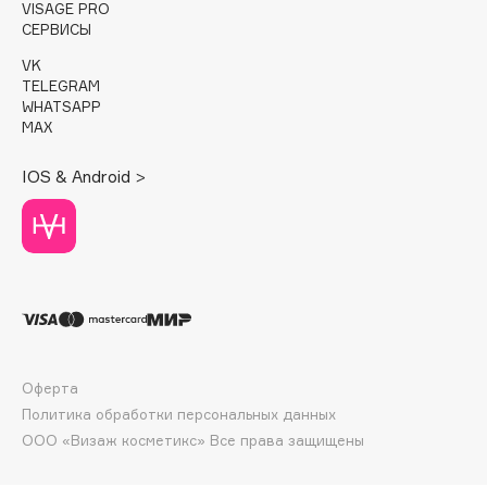
VISAGE PRO
Deonica
СЕРВИСЫ
Dessange
VK
Dior
TELEGRAM
WHATSAPP
Divage
MAX
Dolce & Gabbana
Dolomit
IOS & Android >
Dorco
DP Daily Perfection
Dr. Vranjes Firenze
Dr.Althea
Dr.Ceuracle
Dr.Jart+
DSD de Luxe
Оферта
Dyson
Политика обработки персональных данных
ООО «Визаж косметикс» Все права защищены