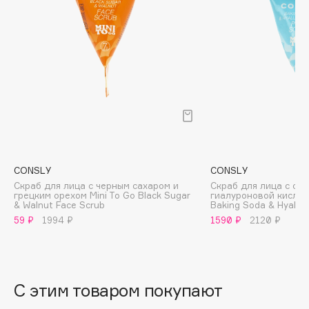
B
Babor
Baffy
Balmain Hair Couture
ЭКСКЛЮЗИВ
Banderas
Basicare
Batiste
Beauty Bomb
CONSLY
CONSLY
Beauty Pati
Скраб для лица с черным сахаром и
Скраб для лица с сод
Beautyblades
грецким орехом Mini To Go Black Sugar
гиалуроновой кислот
НОВИНКА
& Walnut Face Scrub
Baking Soda & Hyaluro
beautyblender
59 ₽
1994 ₽
1590 ₽
2120 ₽
Bebble
Beverly Hills Polo Club
Biodance
С этим товаром покупают
Bioderma