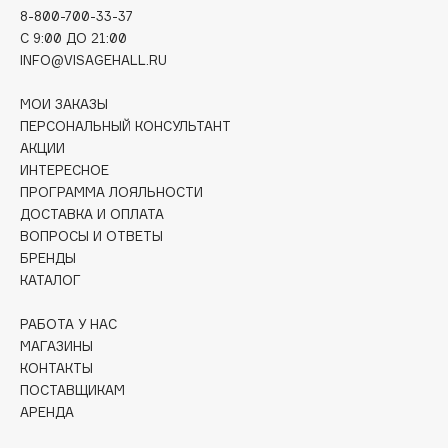
Collagenina
8-800-700-33-37
C 9:00 ДО 21:00
Consly
INFO@VISAGEHALL.RU
Corimo
CosRX
МОИ ЗАКАЗЫ
Cottolina
ПЕРСОНАЛЬНЫЙ КОНСУЛЬТАНТ
АКЦИИ
Crescina
ИНТЕРЕСНОЕ
Cunzite
ПРОГРАММА ЛОЯЛЬНОСТИ
Curaprox
ДОСТАВКА И ОПЛАТА
ВОПРОСЫ И ОТВЕТЫ
БРЕНДЫ
D
КАТАЛОГ
РАБОТА У НАС
d'Alba
МАГАЗИНЫ
DABO
КОНТАКТЫ
DARLING*
ПОСТАВЩИКАМ
Darphin
АРЕНДА
Davines