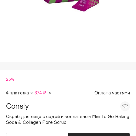
Подарки
Tom Ford
HFC
Для дома
Angiopharm
Техника
KIKO Milano
Estée Lauder
Clarins
0 - 9
25%
100BON
22|11
4 платежа ×
374 ₽
>
Оплата частями
Consly
A
Скраб для лица с содой и коллагеном Mini To Go Baking
Soda & Collagen Pore Scrub
Acqua di Parma
Acque di Italia