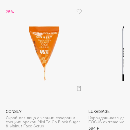
Biomed
Biorepair
25%
Blanx
Blistex
BLOME
Boadicea The Victorious
Bobbi Brown
BOOMSHOP
BORK
Brunello Cucinelli
Bvlgari
by TERRY
BY WISHTREND
Byredo
CONSLY
LUXVISAGE
Скраб для лица с черным сахаром и
Карандаш-каял для г
грецким орехом Mini To Go Black Sugar
FOCUS extreme wear
& Walnut Face Scrub
C
394 ₽