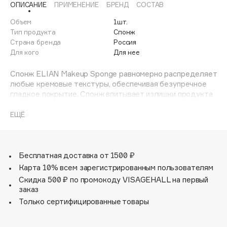
ОПИСАНИЕ
ПРИМЕНЕНИЕ
БРЕНД
СОСТАВ
Adele for you
Финал лета
Advante
Объем
1шт.
ЭКСКЛЮЗИВ
Тип продукта
Спонж
1 АВГ - 31 АВГ
Aesop
Страна бренда
Россия
Age Stop
Для кого
Для нее
ЭКСКЛЮЗИВ
AHFA Cosmetics
Спонж ELIAN Makeup Sponge равномерно распределяет
Ajmal
любые кремовые текстуры, обеспечивая безупречное
гладкое покрытие. Спонж впитывает излишки продукта
Alix Avien
и позволяет нанести средства тонким слоем без
Allies of Skin
эффекта маски. Подходит для создания плавных
ЕЩЁ
AMAN
переходов, растушевки любых цветовых нюансов.
Идеален для бейкинга и закрепления макияжа пудрой.
Amina Daudova Brushes
Имеет каплевидную форму, удобную для нанесения
Amouage
продукта в труднодоступные места. Спонж изготовлен
Бесплатная доставка от 1500 ₽
из мягкого высококачественного материала, имеет
Amuleto Di Casa
Карта 10% всем зарегистрированным пользователям
высокую эластичность.
Скидка 500 ₽ по промокоду VISAGEHALL на первый
Angiopharm
ЭКСКЛЮЗИВ
заказ
Annbeauty
Только сертифицированные товары
Anua
Apadent