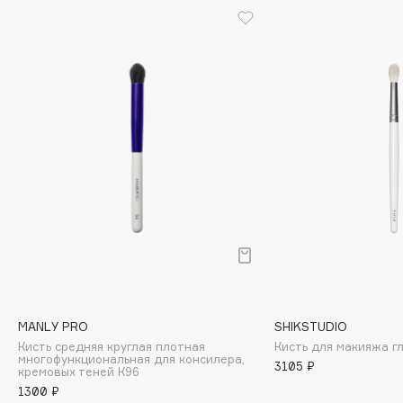
Cadence
Capelli Dorati
Carbon Theory
Carmex
Carolina Herrera
Catrice
Celimax
Cettua
Chupa Chups
Clarette
Clarins
Clarins Precious
MANLY PRO
SHIKSTUDIO
Clinique
Кисть средняя круглая плотная
Кисть для макияжа г
многофункциональная для консилера,
Clive Christian
3105 ₽
кремовых теней К96
Club De Nuit
1300 ₽