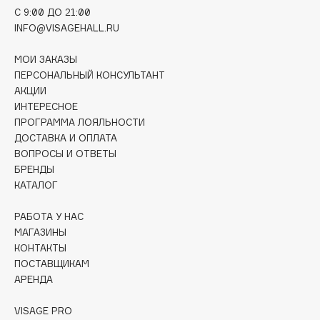
Deonica
C 9:00 ДО 21:00
INFO@VISAGEHALL.RU
Dessange
Dior
МОИ ЗАКАЗЫ
Divage
ПЕРСОНАЛЬНЫЙ КОНСУЛЬТАНТ
Dolce & Gabbana
АКЦИИ
ИНТЕРЕСНОЕ
Dolomit
ПРОГРАММА ЛОЯЛЬНОСТИ
Dorco
ДОСТАВКА И ОПЛАТА
DP Daily Perfection
ВОПРОСЫ И ОТВЕТЫ
БРЕНДЫ
Dr. Vranjes Firenze
КАТАЛОГ
Dr.Althea
Dr.Ceuracle
РАБОТА У НАС
Dr.Jart+
МАГАЗИНЫ
КОНТАКТЫ
DSD de Luxe
ПОСТАВЩИКАМ
Dyson
АРЕНДА
VISAGE PRO