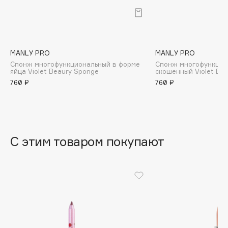
B
Babor
Baffy
MANLY PRO
MANLY PRO
Balmain Hair Couture
ЭКСКЛЮЗИВ
Спонж многофункциональный в форме
Спонж многофункцио
яйца Violet Beaury Sponge
скошенный Violet Be
Banderas
760 ₽
760 ₽
Basicare
Batiste
Beauty Bomb
Beauty Pati
С этим товаром покупают
Beautyblades
НОВИНКА
beautyblender
Bebble
Beverly Hills Polo Club
Biodance
Bioderma