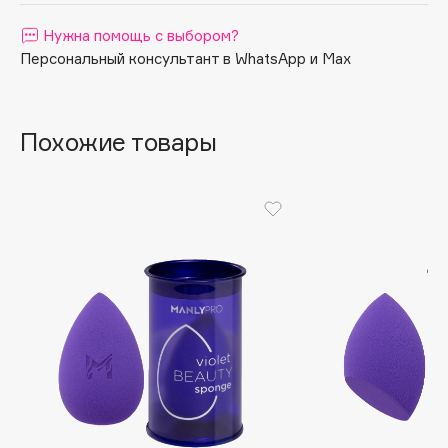
Apagard
Нужна помощь с выбором?
Aravia Professional
Персональный консультант в WhatsApp и Max
Arcadia
Archetype
Похожие товары
Architect Demidoff
ARIVE MAKEUP
Art&Fact
Art-Visage
Artdeco
Astra
Atelier Rebul
Augustinus Bader
Aveda
Avene