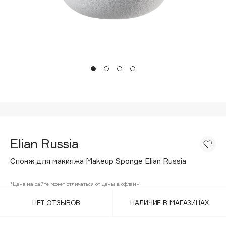
Подарки
Tom Ford
HFC
Для дома
Angiopharm
Техника
KIKO Milano
Estée Lauder
Clarins
0 - 9
100BON
Elian Russia
22|11
Спонж для макияжа Makeup Sponge Elian Russia
A
*Цена на сайте может отличаться от цены в офлайн
НЕТ ОТЗЫВОВ
НАЛИЧИЕ В МАГАЗИНАХ
Acqua di Parma
Acque di Italia