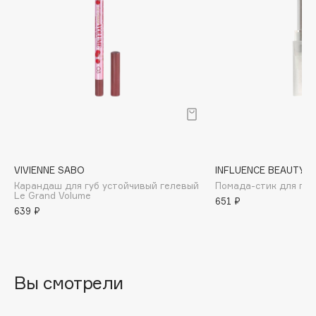
Biomed
Biorepair
Blanx
Blistex
BLOME
Boadicea The Victorious
Bobbi Brown
BOOMSHOP
BORK
VIVIENNE SABO
INFLUENCE BEAUTY
Brunello Cucinelli
Карандаш для губ устойчивый гелевый
Помада-стик для губ 
Le Grand Volume
651 ₽
Bvlgari
639 ₽
by TERRY
BY WISHTREND
Byredo
Вы смотрели
C