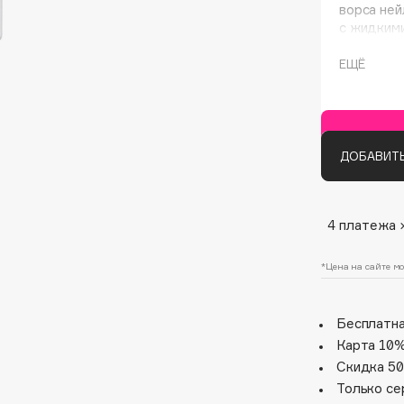
ворса ней
с жидкими
также с к
ЕЩЁ
Очень тон
позволяет
яркие лин
формы.
ДОБАВИТЬ
Architect Demidoff
4 платежа 
ARIVE MAKEUP
Art&Fact
*Цена на сайте мо
Art-Visage
Artdeco
Бесплатна
Astra
Карта 10%
Atelier Rebul
Скидка 50
Augustinus Bader
Только се