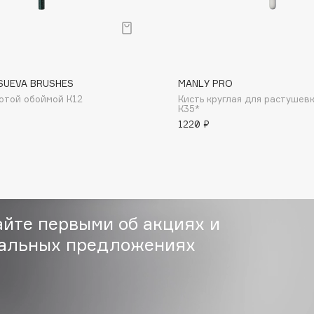
Gourmandise
Grace Day
SUEVA BRUSHES
MANLY PRO
лотой обоймой К12
Кисть круглая для растушев
Guerlain
К35*
Guess
1220 ₽
айте первыми об акциях и
альных предложениях
Holika Holika
Holly Polly
Holy Land