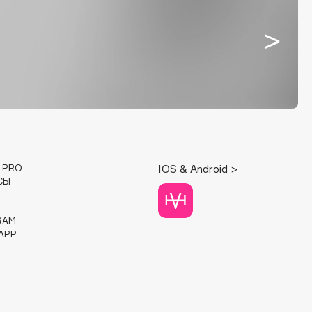
E PRO
IOS & Android >
СЫ
RAM
APP