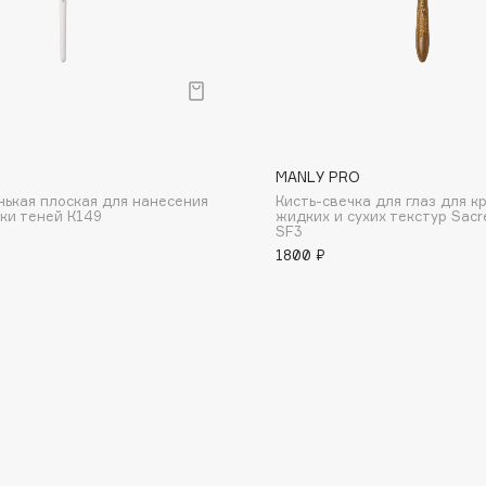
Consly
O
MANLY PRO
Corimo
нькая плоская для нанесения
Кисть-свечка для глаз для к
ки теней К149
жидких и сухих текстур Sacr
CosRX
SF3
1800 ₽
Cottolina
Crescina
Cunzite
Curaprox