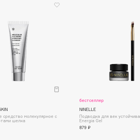
Dr.Althea
Dr.Ceuracle
Dr.Jart+
DSD de Luxe
Dyson
р
бестселлер
SKIN
NINELLE
Estée Lauder
 средство молекулярное с
Подводка для век устойчива
отами шелка
Energia Gel
Etat Pur
879 ₽
Etude House
Etude organix