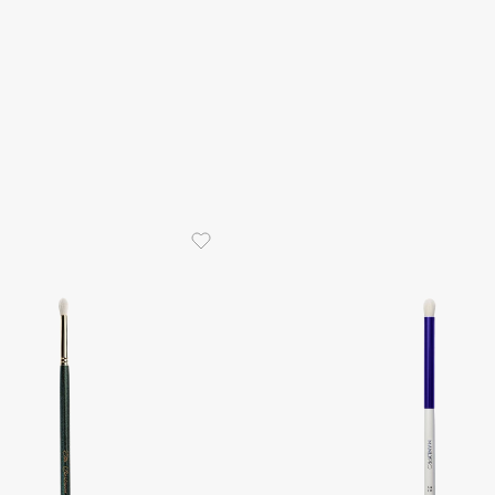
Eva Mosaic
Ex Nihilo
EXOARI L
Fragrance Du Bois
Frederic Malle
Frudia
Funny Organix