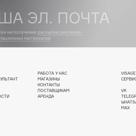
ША ЭЛ. ПОЧТА
сен на получение
рассылки рекламно-
Institute Estelare
мационных материалов
Instytutum
invisibobble
IS Clinical
РАБОТА У НАС
VISAG
УЛЬТАНТ
МАГАЗИНЫ
СЕРВИ
КОНТАКТЫ
ПОСТАВЩИКАМ
VK
ОСТИ
АРЕНДА
TELEG
WHATS
Jo Malone London
MAX
Juliette Has A Gun
Juvena