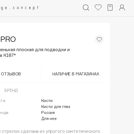
 PRO
ленькая плоская для подводки и
а К107*
Т ОТЗЫВОВ
НАЛИЧИЕ В МАГАЗИНАХ
БРЕНД
кта
Кисти
й
Кисти для глаз
енда
Россия
Для нее
 стрелок сделана из упругого синтетического