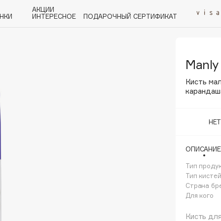
АКЦИИ
НКИ
ИНТЕРЕСНОЕ
ПОДАРОЧНЫЙ СЕРТИФИКАТ
Manly
P
Q
R
S
T
U
V
W
Y
Z
А - Я
Кисть ма
карандаш
НЕ
Angiopharm
ОПИСАНИЕ
KIKO Milano
Тип проду
Estée Lauder
Тип кисте
Clarins
Страна бр
Для кого
Кисть для