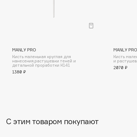
BLOME
C
Cadence
Chupa Chups
MANLY PRO
MANLY PR
Capelli Dorati
Clarette
Кисть маленькая круглая для
Кисть мале
нанесения,растушевки теней и
и растушев
Carbon Theory
Clarins
детальной проработки К141
2070 ₽
1380 ₽
Carmex
Clarins Precious
Carolina Herrera
Clinique
Catrice
Clive Christian
Celimax
Club De Nuit
Cettua
Collagenina
С этим товаром покупают