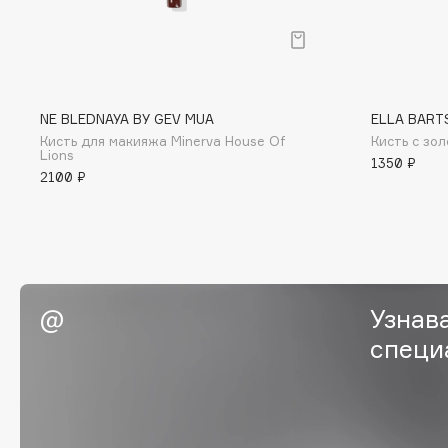
G
Garnier
Giardino Magico
Gecko
Gillette
NE BLEDNAYA BY GEV MUA
ELLA BART
Кисть для макияжа Minerva House Of
Кисть с зо
Geltek
Givenchy
Lions
1350 ₽
Genosys
Global Keratin
2100 ₽
ЭКСКЛЮЗИВ
Global White
Geomar
H
Узнав
специ
Hadat Cosmetics
HELIBEAUTY
Hamis
Hempz
Hapica
HFC