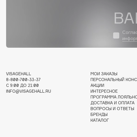
ВА
I
Согла
I Love My Hair
INGLOT
инфор
Iceberg
Initio
Icon Skin
Insight Professional
Influence Beauty
Institut Esthederm
VISAGEHALL
МОИ ЗАКАЗЫ
8-800-700-33-37
ПЕРСОНАЛЬНЫЙ КОНС
C 9:00 ДО 21:00
АКЦИИ
INFO@VISAGEHALL.RU
ИНТЕРЕСНОЕ
J
ПРОГРАММА ЛОЯЛЬН
ДОСТАВКА И ОПЛАТА
James Read
Janeke
ВОПРОСЫ И ОТВЕТЫ
БРЕНДЫ
Jan Marini
Jimmy Choo
ЭКСКЛЮЗИВ
КАТАЛОГ
JMsolution
Jane Iredale