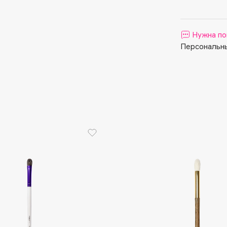
Aveda
Avene
Нужна по
Персональны
Boadicea The Victorious
Bobbi Brown
BOOMSHOP
BORK
Brunello Cucinelli
Bvlgari
by TERRY
BY WISHTREND
Byredo