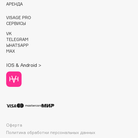
АРЕНДА
Cadence
VISAGE PRO
Capelli Dorati
СЕРВИСЫ
Carbon Theory
VK
Carmex
TELEGRAM
WHATSAPP
Carolina Herrera
MAX
Catrice
Celimax
IOS & Android >
Cettua
Chupa Chups
Clarette
Clarins
Clarins Precious
НОВИНКА
Clinique
Clive Christian
Оферта
Политика обработки персональных данных
Club De Nuit