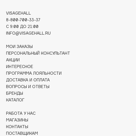
Biomed
Biorepair
VISAGEHALL
Blanx
8-800-700-33-37
C 9:00 ДО 21:00
Blistex
INFO@VISAGEHALL.RU
BLOME
Boadicea The Victorious
МОИ ЗАКАЗЫ
Bobbi Brown
ПЕРСОНАЛЬНЫЙ КОНСУЛЬТАНТ
АКЦИИ
BOOMSHOP
ИНТЕРЕСНОЕ
BORK
ПРОГРАММА ЛОЯЛЬНОСТИ
Brunello Cucinelli
ДОСТАВКА И ОПЛАТА
Bvlgari
ВОПРОСЫ И ОТВЕТЫ
БРЕНДЫ
by TERRY
КАТАЛОГ
BY WISHTREND
Byredo
РАБОТА У НАС
МАГАЗИНЫ
КОНТАКТЫ
C
ПОСТАВЩИКАМ