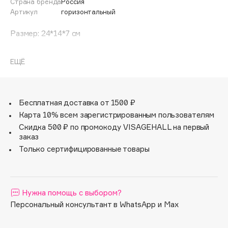
Страна бренда
Россия
Adele for you
Артикул
горизонтальный
Финал лета
Advante
ЭКСКЛЮЗИВ
Размер: 24*14*7 см
1 АВГ - 31 АВГ
Aesop
Age Stop
ЭКСКЛЮЗИВ
ЕЩЁ
AHFA Cosmetics
Ajmal
Alix Avien
Бесплатная доставка от 1500 ₽
Allies of Skin
Карта 10% всем зарегистрированным пользователям
AMAN
Скидка 500 ₽ по промокоду VISAGEHALL на первый
заказ
Amina Daudova Brushes
Только сертифицированные товары
Amouage
Amuleto Di Casa
Angiopharm
ЭКСКЛЮЗИВ
Нужна помощь с выбором?
Annbeauty
Персональный консультант в WhatsApp и Max
Anua
Apadent