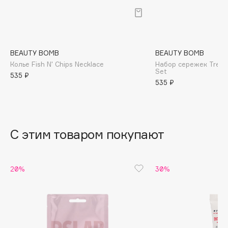
B
Babor
Baffy
BEAUTY BOMB
BEAUTY BOMB
Balmain Hair Couture
ЭКСКЛЮЗИВ
Колье Fish N' Chips Necklace
Набор сережек Treasu
Set
Banderas
535 ₽
535 ₽
Basicare
Batiste
Beauty Bomb
Beauty Pati
С этим товаром покупают
Beautyblades
НОВИНКА
beautyblender
20%
30%
Bebble
Beverly Hills Polo Club
Biodance
Bioderma