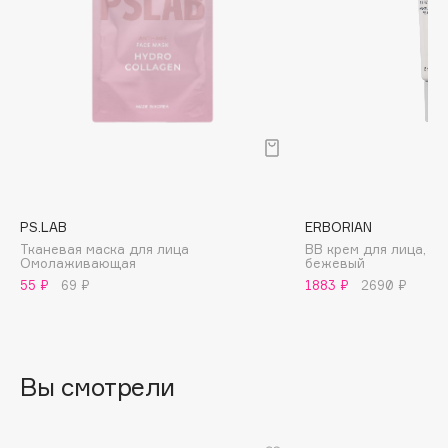
Biomed
Biorepair
Blanx
Blistex
BLOME
Boadicea The Victorious
Bobbi Brown
BOOMSHOP
PS.LAB
ERBORIAN
BORK
Тканевая маска для лица
BB крем для лица, т
Brunello Cucinelli
Омолаживающая
бежевый
55 ₽
69 ₽
1883 ₽
2690 ₽
Bvlgari
by TERRY
BY WISHTREND
Byredo
Вы смотрели
C