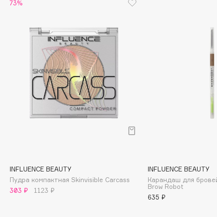
73%
Cadence
Capelli Dorati
Carbon Theory
Carmex
Carolina Herrera
Catrice
Celimax
Cettua
Chupa Chups
Clarette
Clarins
Clarins Precious
INFLUENCE BEAUTY
INFLUENCE BEAUTY
Пудра компактная Skinvisible Carcass
Карандаш для брове
Clinique
Brow Robot
303 ₽
1123 ₽
Clive Christian
635 ₽
Club De Nuit