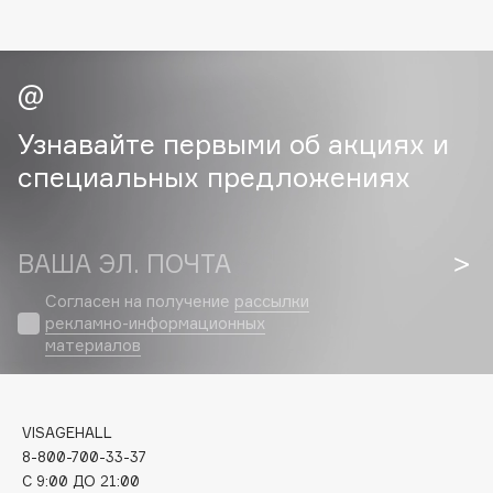
Collagenina
Consly
Corimo
CosRX
Cottolina
Узнавайте первыми об акциях и
Crescina
специальных предложениях
Cunzite
Curaprox
ВАША ЭЛ. ПОЧТА
D
Согласен на получение
рассылки
рекламно-информационных
материалов
d'Alba
DABO
DARLING*
VISAGEHALL
Darphin
8-800-700-33-37
Davines
C 9:00 ДО 21:00