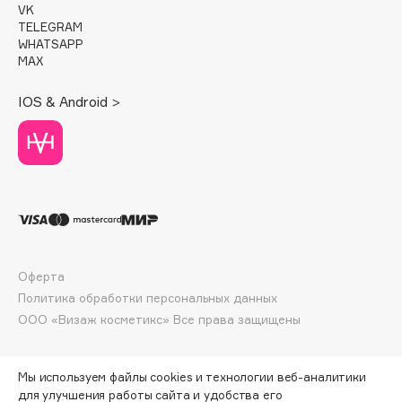
E
VK
TELEGRAM
Eat My
WHATSAPP
MAX
Ecolatier
Ecotools
IOS & Android >
EGG
EGIA
Eigshow
Elemis
Elian Russia
Elie Saab
Ella Bartsueva Brushes
Оферта
EMBRACE Haircare
Политика обработки персональных данных
Emmanuelle Jane
ООО «Визаж косметикс» Все права защищены
Enough
EpilProfi
Мы используем файлы cookies и технологии веб-аналитики
Erborian
для улучшения работы сайта и удобства его