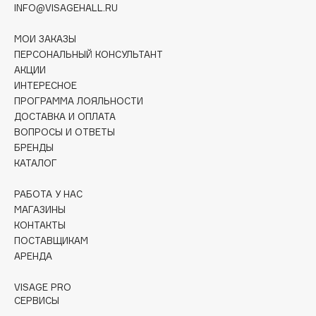
INFO@VISAGEHALL.RU
Deonica
Dessange
МОИ ЗАКАЗЫ
Dior
ПЕРСОНАЛЬНЫЙ КОНСУЛЬТАНТ
Divage
АКЦИИ
ИНТЕРЕСНОЕ
Dolce & Gabbana
ПРОГРАММА ЛОЯЛЬНОСТИ
Dolomit
ДОСТАВКА И ОПЛАТА
Dorco
ВОПРОСЫ И ОТВЕТЫ
БРЕНДЫ
DP Daily Perfection
КАТАЛОГ
Dr. Vranjes Firenze
Dr.Althea
РАБОТА У НАС
Dr.Ceuracle
МАГАЗИНЫ
КОНТАКТЫ
Dr.Jart+
ПОСТАВЩИКАМ
DSD de Luxe
АРЕНДА
Dyson
VISAGE PRO
СЕРВИСЫ