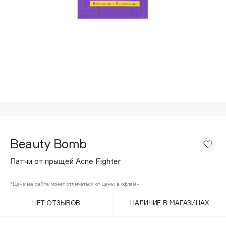
Подарки
Tom Ford
HFC
Для дома
Angiopharm
Техника
KIKO Milano
Estée Lauder
Clarins
0 - 9
100BON
Beauty Bomb
22|11
Патчи от прыщей Acne Fighter
A
*Цена на сайте может отличаться от цены в офлайн
НЕТ ОТЗЫВОВ
НАЛИЧИЕ В МАГАЗИНАХ
Acqua di Parma
Acque di Italia