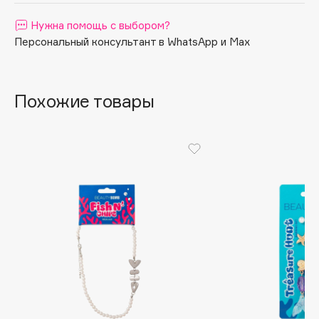
Apagard
Нужна помощь с выбором?
Aravia Professional
Персональный консультант в WhatsApp и Max
Arcadia
Archetype
Похожие товары
Architect Demidoff
ARIVE MAKEUP
Art&Fact
Art-Visage
Artdeco
Astra
Atelier Rebul
Augustinus Bader
Aveda
Avene