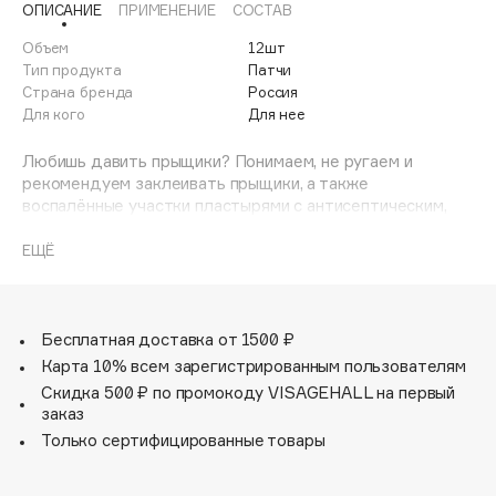
ОПИСАНИЕ
ПРИМЕНЕНИЕ
СОСТАВ
Adele for you
Финал лета
Advante
Объем
12шт
ЭКСКЛЮЗИВ
Тип продукта
Патчи
1 АВГ - 31 АВГ
Aesop
Страна бренда
Россия
Age Stop
Для кого
Для нее
ЭКСКЛЮЗИВ
AHFA Cosmetics
Любишь давить прыщики? Понимаем, не ругаем и
Ajmal
рекомендуем заклеивать прыщики, а также
воспалённые участки пластырями с антисептическим,
Alix Avien
бактерицидным и противовоспалительным действием.
Allies of Skin
ЕЩЁ
AMAN
Пластыри снимают покраснение и воспаление.
Ускоряют заживление.
Amina Daudova Brushes
Amouage
Предотвращают попадание грязи на воспаленные
Бесплатная доставка от 1500 ₽
участки.
Amuleto Di Casa
Карта 10% всем зарегистрированным пользователям
В упаковке 12 штук - 6 прозрачных пластырей и 6
Скидка 500 ₽ по промокоду VISAGEHALL на первый
Angiopharm
ЭКСКЛЮЗИВ
пластырей с картинками.
заказ
Annbeauty
Только сертифицированные товары
Полезные компоненты:
Anua
Масло чайного дерева, Салициловая кислота,
Apadent
Вулканическая зола.