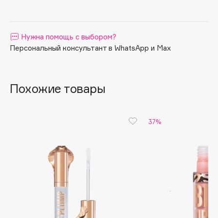
Apagard
Aravia Professional
Нужна помощь с выбором?
Arcadia
Персональный консультант в WhatsApp и Max
Archetype
Architect Demidoff
ARIVE MAKEUP
Похожие товары
Art&Fact
Art-Visage
Artdeco
37%
Astra
Atelier Rebul
Augustinus Bader
Aveda
Avene