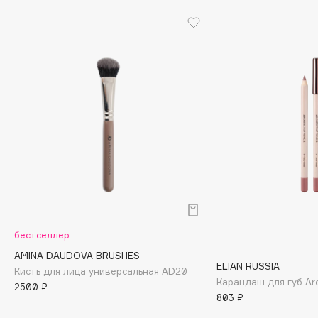
Cadence
Capelli Dorati
Carbon Theory
Carmex
Carolina Herrera
Catrice
Celimax
Cettua
Chupa Chups
Clarette
Clarins
бестселлер
Clarins Precious
НОВИНКА
AMINA DAUDOVA BRUSHES
ELIAN RUSSIA
Clinique
Кисть для лица универсальная AD20
Карандаш для губ Arc
2500 ₽
Clive Christian
803 ₽
Club De Nuit