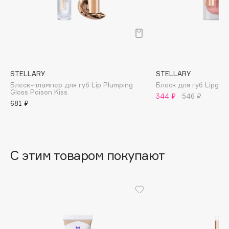
B
Babor
Baffy
Balmain Hair Couture
ЭКСКЛЮЗИВ
Banderas
STELLARY
STELLARY
Блеск-плампер для губ Lip Plumping
Блеск для губ Lipglos
Basicare
Gloss Poison Kiss
344 ₽
546 ₽
Batiste
681 ₽
Beauty Bomb
Beauty Pati
Beautyblades
НОВИНКА
С этим товаром покупают
beautyblender
Bebble
Beverly Hills Polo Club
Biodance
Bioderma