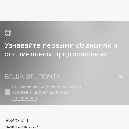
Collagenina
Consly
Corimo
CosRX
Cottolina
Узнавайте первыми об акциях и
Crescina
специальных предложениях
Cunzite
Curaprox
ВАША ЭЛ. ПОЧТА
D
Согласен на получение
рассылки
рекламно-информационных
d'Alba
материалов
DABO
DARLING*
Darphin
VISAGEHALL
Davines
8-800-700-33-37