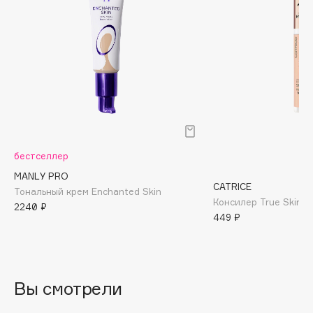
Biomed
Biorepair
Blanx
Blistex
BLOME
Boadicea The Victorious
Bobbi Brown
BOOMSHOP
бестселлер
BORK
MANLY PRO
Brunello Cucinelli
CATRICE
Тональный крем Enchanted Skin
Bvlgari
Консилер True Skin H
2240 ₽
449 ₽
by TERRY
BY WISHTREND
Byredo
Вы смотрели
C