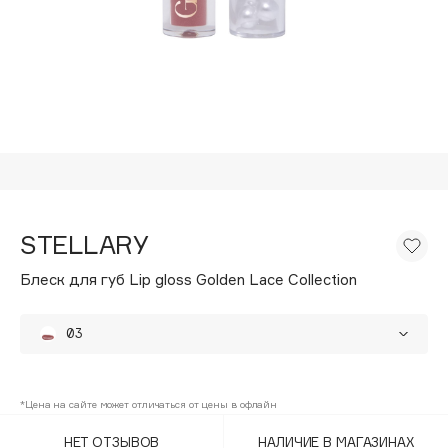
Подарки
Tom Ford
HFC
Для дома
Angiopharm
Техника
KIKO Milano
Estée Lauder
Clarins
0 - 9
STELLARY
100BON
Блеск для губ Lip gloss Golden Lace Collection
22|11
03
A
01
Acqua di Parma
*Цена на сайте может отличаться от цены в офлайн
02
Acque di Italia
НЕТ ОТЗЫВОВ
НАЛИЧИЕ В МАГАЗИНАХ