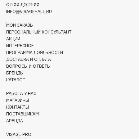
C 9:00 ДО 21:00
Deonica
INFO@VISAGEHALL.RU
Dessange
Dior
МОИ ЗАКАЗЫ
Divage
ПЕРСОНАЛЬНЫЙ КОНСУЛЬТАНТ
АКЦИИ
Dolce & Gabbana
ИНТЕРЕСНОЕ
Dolomit
ПРОГРАММА ЛОЯЛЬНОСТИ
Dorco
ДОСТАВКА И ОПЛАТА
DP Daily Perfection
ВОПРОСЫ И ОТВЕТЫ
БРЕНДЫ
Dr. Vranjes Firenze
КАТАЛОГ
Dr.Althea
Dr.Ceuracle
РАБОТА У НАС
МАГАЗИНЫ
Dr.Jart+
КОНТАКТЫ
DSD de Luxe
ПОСТАВЩИКАМ
Dyson
АРЕНДА
VISAGE PRO