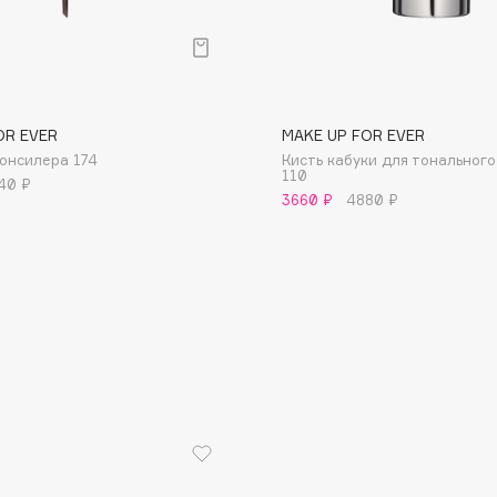
OR EVER
MAKE UP FOR EVER
консилера 174
Кисть кабуки для тональног
Consly
110
40 ₽
3660 ₽
4880 ₽
Corimo
CosRX
Cottolina
Crescina
Cunzite
Curaprox