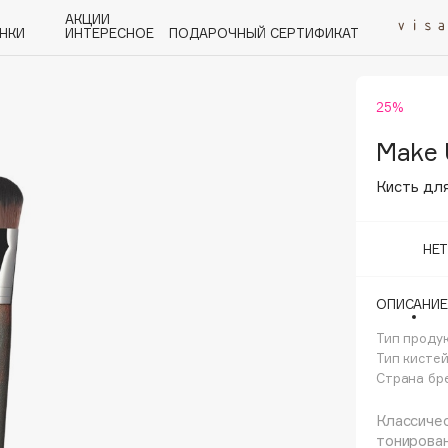
АКЦИИ
НКИ
ИНТЕРЕСНОЕ
ПОДАРОЧНЫЙ СЕРТИФИКАТ
25%
P
Q
R
S
T
U
V
W
Y
Z
А - Я
Make 
Кисть дл
НЕ
Angiopharm
ОПИСАНИЕ
KIKO Milano
Тип проду
Estée Lauder
Тип кисте
Clarins
Страна бр
Классичес
тонирован