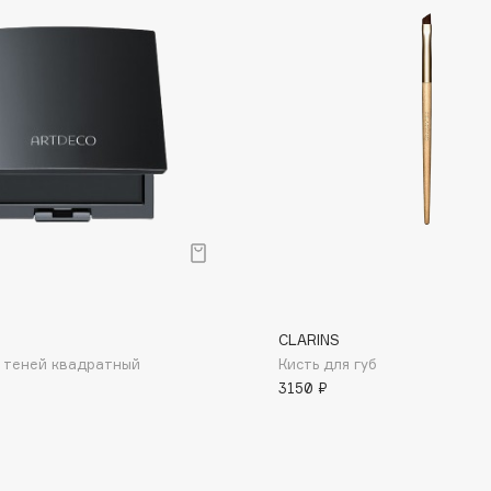
Dr.Althea
Dr.Ceuracle
Dr.Jart+
DSD de Luxe
Dyson
CLARINS
 теней квадратный
Кисть для губ
3150 ₽
Estée Lauder
Etat Pur
Etude House
Etude organix