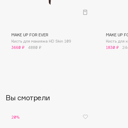
BLOME
C
MAKE UP FOR EVER
MAKE UP F
Кисть для макияжа HD Skin 109
Кисть для 
Cadence
Chupa Chups
3660 ₽
4880 ₽
1830 ₽
24
Capelli Dorati
Clarette
Carbon Theory
Clarins
Carmex
Clarins Precious
Carolina Herrera
Clinique
Catrice
Clive Christian
Celimax
Club De Nuit
Вы смотрели
Cettua
Collagenina
20%