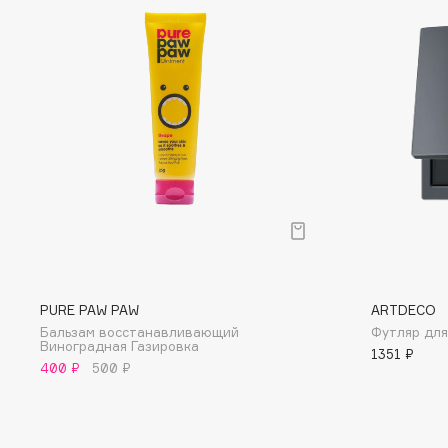
D
d'Alba
Dior
DABO
Divage
DARLING*
Dolce & Gabbana
Darphin
Dolomit
Davines
Dorco
Deonica
DP Daily Perfection
Dessange
Dr. Vranjes Firenze
PURE PAW PAW
ARTDECO
E
Бальзам восстанавливающий
Футляр для
Виноградная Газировка
1351 ₽
Eat My
Ella Bartsueva Brushes
400 ₽
500 ₽
Ecolatier
EMBRACE Haircare
Ecotools
Emmanuelle Jane
EGG
Enough