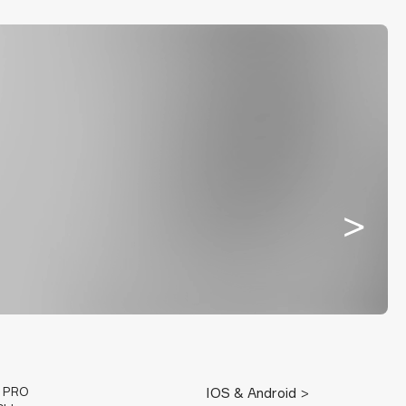
E PRO
IOS & Android >