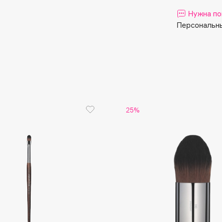
Aveda
Нужна по
Avene
Персональны
Boadicea The Victorious
25%
Bobbi Brown
BOOMSHOP
BORK
Brunello Cucinelli
Bvlgari
by TERRY
BY WISHTREND
Byredo