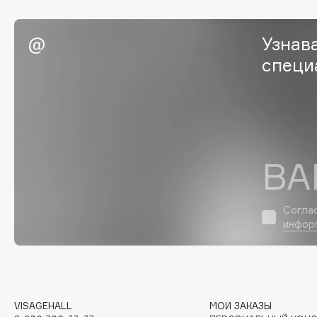
EGIA
EpilProfi
Eigshow
Erborian
Узнав
Elemis
Essence
специ
Elian Russia
Essential Parfums Paris
Elie Saab
Estrâde
ВА
F
FANE
Flipper
Согла
Farmstay
FLOEMA
инфор
Felce Azzurra
Floraïku
Fillerina
Forlle'd
ЭКСКЛЮЗИВ
Fiona Franchimon
VISAGEHALL
МОИ ЗАКАЗЫ