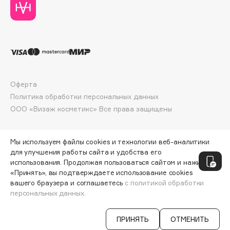
Collagenina
Consly
Corimo
CosRX
Cottolina
Crescina
Оферта
Cunzite
Политика обработки персональных данных
Curaprox
ООО «Визаж косметикс» Все права защищены
D
Мы используем файлы cookies и технологии веб-аналитики
для улучшения работы сайта и удобства его
использования. Продолжая пользоваться сайтом и нажимая
d'Alba
«Принять», вы подтверждаете использование cookies
DABO
вашего браузера и соглашаетесь
с политикой обработки
персональных данных.
DARLING*
ДОБАВИТЬ В КОРЗИНУ
550 ₽
687 ₽
Darphin
ПРИНЯТЬ
ОТМЕНИТЬ
Davines