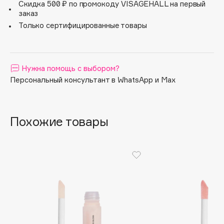
Скидка 500 ₽ по промокоду VISAGEHALL на первый
Apagard
заказ
Только сертифицированные товары
Aravia Professional
Arcadia
Archetype
Нужна помощь с выбором?
Architect Demidoff
Персональный консультант в WhatsApp и Max
ARIVE MAKEUP
Art&Fact
Art-Visage
Похожие товары
Artdeco
Astra
Atelier Rebul
Augustinus Bader
Aveda
Avene