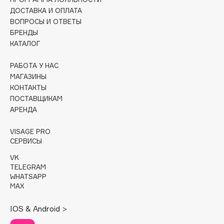
ДОСТАВКА И ОПЛАТА
Cadence
ВОПРОСЫ И ОТВЕТЫ
Capelli Dorati
БРЕНДЫ
КАТАЛОГ
Carbon Theory
Carmex
РАБОТА У НАС
Carolina Herrera
МАГАЗИНЫ
КОНТАКТЫ
Catrice
ПОСТАВЩИКАМ
Celimax
АРЕНДА
Cettua
Chupa Chups
VISAGE PRO
СЕРВИСЫ
Clarette
VK
Clarins
TELEGRAM
Clarins Precious
WHATSAPP
MAX
Clinique
Clive Christian
IOS & Android >
Club De Nuit