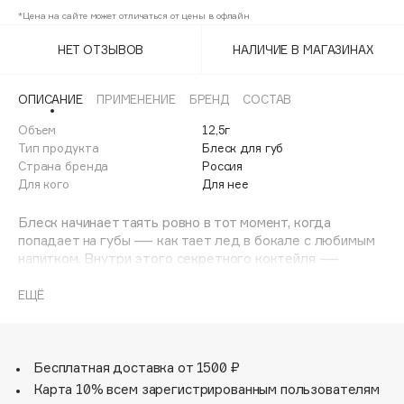
Adele for you
*Цена на сайте может отличаться от цены в офлайн
сливовый
20%
Финал лета
Advante
ЭКСКЛЮЗИВ
НЕТ ОТЗЫВОВ
НАЛИЧИЕ В МАГАЗИНАХ
1 АВГ - 31 АВГ
ягодно-коричневый
20%
Aesop
Age Stop
ЭКСКЛЮЗИВ
ОПИСАНИЕ
ПРИМЕНЕНИЕ
БРЕНД
СОСТАВ
AHFA Cosmetics
Объем
12,5г
Ajmal
Тип продукта
Блеск для губ
Страна бренда
Россия
Alix Avien
Для кого
Для нее
Allies of Skin
AMAN
Блеск начинает таять ровно в тот момент, когда
попадает на губы — как тает лед в бокале с любимым
Amina Daudova Brushes
напитком. Внутри этого секретного коктейля —
Amouage
пептиды, витамин Е и антиоксиданты, которые
работают на тебя: разглаживают, увлажняют и
ЕЩЁ
Amuleto Di Casa
защищают. И помни, он дает тебе суперсилу: покорять
Angiopharm
ЭКСКЛЮЗИВ
без боя и получать желаемое улыбкой.
Annbeauty
Бесплатная доставка от 1500 ₽
Anua
Карта 10% всем зарегистрированным пользователям
Apadent