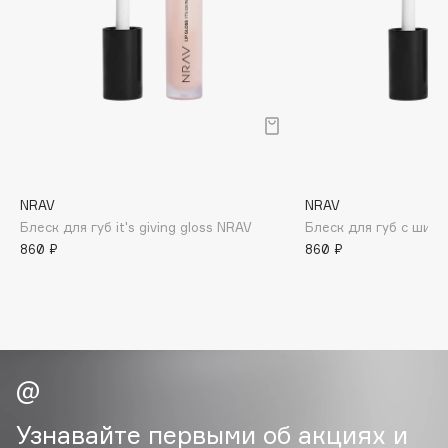
B
Babor
Baffy
Balmain Hair Couture
ЭКСКЛЮЗИВ
Banderas
Basicare
Batiste
NRAV
NRAV
Beauty Bomb
Блеск для губ it's giving gloss NRAV
Блеск для губ с шим
860 ₽
860 ₽
Beauty Pati
Beautyblades
НОВИНКА
beautyblender
Bebble
Beverly Hills Polo Club
Biodance
Bioderma
Узнавайте первыми об акциях и