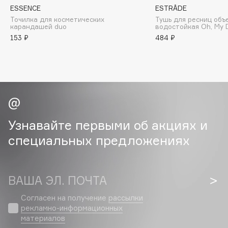
ESSENCE
ESTRÂDE
Deonica
Точилка для косметических
Тушь для ресниц объ
Dessange
карандашей duo
водостойкая Oh, My D
Dior
153 ₽
484 ₽
Divage
Dolce & Gabbana
Dolomit
Dorco
DP Daily Perfection
Узнавайте первыми об акциях и
Dr. Vranjes Firenze
специальных предложениях
Dr.Althea
Dr.Ceuracle
Dr.Jart+
ВАША ЭЛ. ПОЧТА
DSD de Luxe
Dyson
Согласен на получение
рассылки
рекламно-информационных
материалов