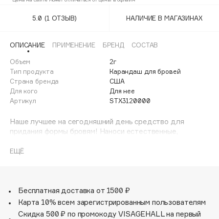
Genuine Aubergine
Adele for you
Финал лета
5.0
(1 ОТЗЫВ)
НАЛИЧИЕ В МАГАЗИНАХ
Advante
Hickory
ЭКСКЛЮЗИВ
1 АВГ - 31 АВГ
Aesop
Lingering
ОПИСАНИЕ
ПРИМЕНЕНИЕ
БРЕНД
СОСТАВ
Age Stop
ЭКСКЛЮЗИВ
Объем
2г
Onyx
AHFA Cosmetics
Тип продукта
Карандаш для бровей
Ajmal
Страна бренда
США
Spiked
Для кого
Для нее
Alix Avien
Артикул
STX3120000
Strut
Allies of Skin
AMAN
Наше лучшее на сегодняшний день средство для
Stud
придания формы бровям! Наноси естественные,
Amina Daudova Brushes
похожие на натуральные волоски, штрихи легким
Stylized
Amouage
движением с помощью стержня толщиной всего 1 мм.
ЕЩЁ
Брови выглядят более объемными в течение всего дня
Amuleto Di Casa
Thunder
благодаря мягкому нанесению, а водостойкая формула,
Angiopharm
ЭКСКЛЮЗИВ
устойчивая к потускнению цвета и растеканию,
Annbeauty
обеспечивает стойкость на 24 часа. Уникальная смесь
Бесплатная доставка от 1500 ₽
карнаубского воска в сочетании с касторовым,
Карта 10% всем зарегистрированным пользователям
Anua
аргановым и кокосовым маслами помогает пигментам
Скидка 500 ₽ по промокоду VISAGEHALL на первый
Apadent