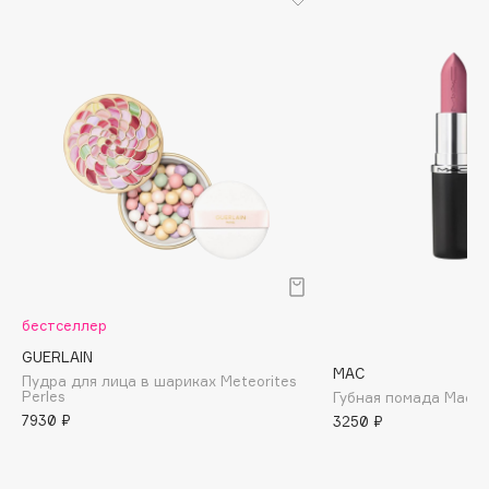
Cadence
Capelli Dorati
Carbon Theory
Carmex
Carolina Herrera
Catrice
Celimax
Cettua
Chupa Chups
Clarette
бестселлер
Clarins
GUERLAIN
MAC
Clarins Precious
Пудра для лица в шариках Meteorites
НОВИНКА
Perles
Губная помада Macxima
Clinique
7930 ₽
3250 ₽
Clive Christian
Club De Nuit