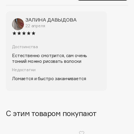
Biomed
Biorepair
Blanx
ЗАЛИНА ДАВЫДОВА
22 апреля
Blistex
BLOME
Boadicea The Victorious
Достоинства
Bobbi Brown
Естественно смотрится, сам очень
BOOMSHOP
тонкий можно рисовать волоски
BORK
Недостатки
Brunello Cucinelli
Ломается и быстро заканчивается
Bvlgari
by TERRY
BY WISHTREND
Byredo
С этим товаром покупают
C