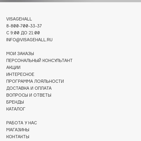
E
Eat My
VISAGEHALL
Ecolatier
8-800-700-33-37
C 9:00 ДО 21:00
Ecotools
INFO@VISAGEHALL.RU
EGIA
Eigshow
МОИ ЗАКАЗЫ
Elemis
ПЕРСОНАЛЬНЫЙ КОНСУЛЬТАНТ
АКЦИИ
Elian Russia
ИНТЕРЕСНОЕ
Elie Saab
ПРОГРАММА ЛОЯЛЬНОСТИ
Ella Bartsueva Brushes
ДОСТАВКА И ОПЛАТА
EMBRACE Haircare
ВОПРОСЫ И ОТВЕТЫ
БРЕНДЫ
Emmanuelle Jane
КАТАЛОГ
Enough
EpilProfi
РАБОТА У НАС
МАГАЗИНЫ
Erborian
КОНТАКТЫ
Essence