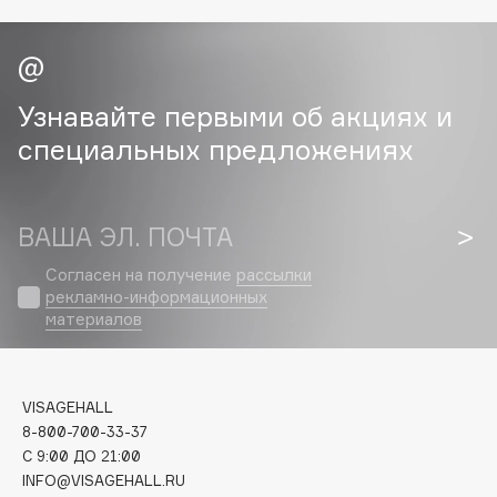
Collagenina
Consly
Corimo
CosRX
Узнавайте первыми об акциях и
Cottolina
специальных предложениях
Crescina
Cunzite
ВАША ЭЛ. ПОЧТА
Curaprox
Согласен на получение
рассылки
рекламно-информационных
D
материалов
d'Alba
DABO
VISAGEHALL
DARLING*
8-800-700-33-37
Darphin
C 9:00 ДО 21:00
INFO@VISAGEHALL.RU
Davines