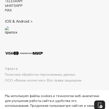
E
TELEGRAM
WHATSAPP
MAX
Eat My
Ecolatier
IOS & Android >
Ecotools
EGG
EGIA
Eigshow
Elemis
Elian Russia
Elie Saab
Оферта
Ella Bartsueva Brushes
Политика обработки персональных данных
EMBRACE Haircare
ООО «Визаж косметикс» Все права защищены
Emmanuelle Jane
Enough
Мы используем файлы cookies и технологии веб-аналитики
EpilProfi
для улучшения работы сайта и удобства его
использования. Продолжая пользоваться сайтом и нажимая
Erborian