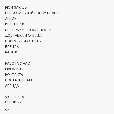
Deonica
МОИ ЗАКАЗЫ
Dessange
ПЕРСОНАЛЬНЫЙ КОНСУЛЬТАНТ
Dior
АКЦИИ
ИНТЕРЕСНОЕ
Divage
ПРОГРАММА ЛОЯЛЬНОСТИ
Dolce & Gabbana
ДОСТАВКА И ОПЛАТА
Dolomit
ВОПРОСЫ И ОТВЕТЫ
БРЕНДЫ
Dorco
КАТАЛОГ
DP Daily Perfection
Dr. Vranjes Firenze
РАБОТА У НАС
Dr.Althea
МАГАЗИНЫ
КОНТАКТЫ
Dr.Ceuracle
ПОСТАВЩИКАМ
Dr.Jart+
АРЕНДА
DSD de Luxe
Dyson
VISAGE PRO
СЕРВИСЫ
VK