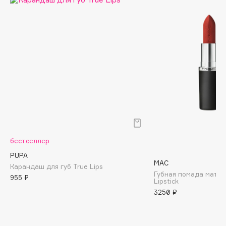
Cadence
Capelli Dorati
Carbon Theory
Carmex
Carolina Herrera
Catrice
Celimax
Cettua
Chupa Chups
бестселлер
Clarette
PUPA
Clarins
MAC
Карандаш для губ True Lips
Губная помада матов
Clarins Precious
НОВИНКА
955 ₽
Lipstick
Clinique
3250 ₽
Clive Christian
Club De Nuit