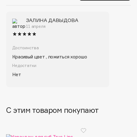
Biomed
Truth Be Untold
Biorepair
Blanx
Последний
Violet Vapor
ЗАЛИНА ДАВЫДОВА
11 апреля
Blistex
BLOME
Boadicea The Victorious
Достоинства
Bobbi Brown
Красивый цвет , ложиться хорошо
BOOMSHOP
Недостатки
BORK
Нет
Brunello Cucinelli
Bvlgari
by TERRY
BY WISHTREND
С этим товаром покупают
Byredo
C