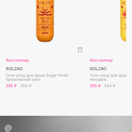
Biomed
Biorepair
Blanx
Blistex
BLOME
Boadicea The Victorious
Bobbi Brown
BOOMSHOP
бестселлер
бестселлер
BORK
SOLZAO
SOLZAO
Гель-уход для душа Sugar Head
Гель-уход для душа I
Brunello Cucinelli
бразильский орех
миндаль
Bvlgari
395 ₽
564 ₽
395 ₽
564 ₽
by TERRY
BY WISHTREND
Byredo
C