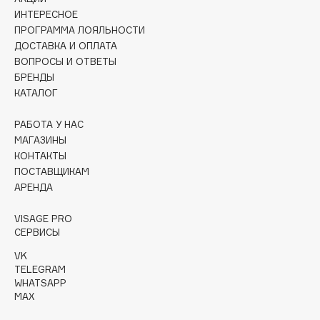
Collagenina
ИНТЕРЕСНОЕ
Consly
ПРОГРАММА ЛОЯЛЬНОСТИ
ДОСТАВКА И ОПЛАТА
Corimo
ВОПРОСЫ И ОТВЕТЫ
CosRX
БРЕНДЫ
Cottolina
КАТАЛОГ
Crescina
РАБОТА У НАС
Cunzite
МАГАЗИНЫ
Curaprox
КОНТАКТЫ
ПОСТАВЩИКАМ
АРЕНДА
D
VISAGE PRO
d'Alba
СЕРВИСЫ
DABO
VK
TELEGRAM
DARLING*
WHATSAPP
Darphin
MAX
Davines