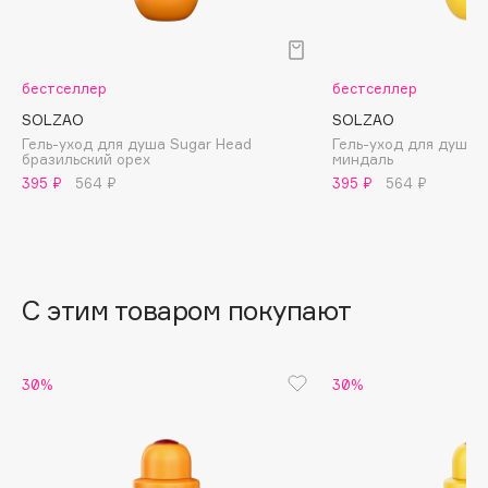
B
Babor
бестселлер
бестселлер
Baffy
SOLZAO
SOLZAO
Balmain Hair Couture
ЭКСКЛЮЗИВ
Гель-уход для душа Sugar Head
Гель-уход для душа I
Banderas
бразильский орех
миндаль
395 ₽
564 ₽
395 ₽
564 ₽
Basicare
Batiste
Beauty Bomb
Beauty Pati
С этим товаром покупают
Beautyblades
НОВИНКА
beautyblender
Bebble
30%
30%
Beverly Hills Polo Club
Biodance
Bioderma