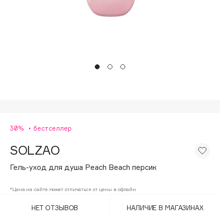
Подарки
Tom Ford
HFC
Для дома
Angiopharm
Техника
KIKO Milano
Estée Lauder
Clarins
0 - 9
30%
бестселлер
100BON
22|11
SOLZAO
Гель-уход для душа Peach Beach персик
A
*Цена на сайте может отличаться от цены в офлайн
Acqua di Parma
НЕТ ОТЗЫВОВ
НАЛИЧИЕ В МАГАЗИНАХ
Acque di Italia