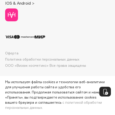
IOS & Android >
Deonica
Dessange
Dior
Divage
Dolce & Gabbana
Dolomit
Dorco
Оферта
DP Daily Perfection
Политика обработки персональных данных
Dr. Vranjes Firenze
ООО «Визаж косметикс» Все права защищены
Dr.Althea
Dr.Ceuracle
Мы используем файлы cookies и технологии веб-аналитики
Dr.Jart+
для улучшения работы сайта и удобства его
DSD de Luxe
использования. Продолжая пользоваться сайтом и нажимая
Dyson
«Принять», вы подтверждаете использование cookies
вашего браузера и соглашаетесь
с политикой обработки
персональных данных.
ДОБАВИТЬ В КОРЗИНУ
395 ₽
564 ₽