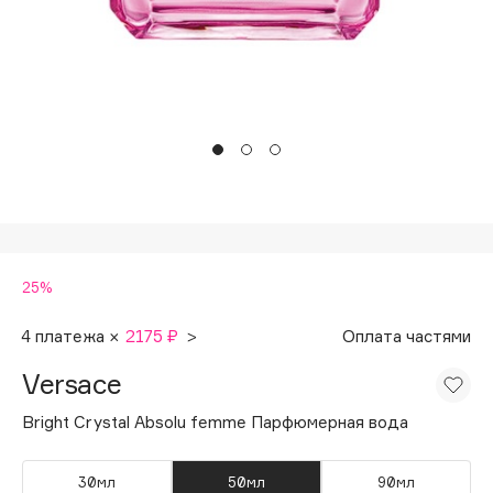
Подарки
Tom Ford
HFC
Для дома
Angiopharm
Техника
KIKO Milano
Estée Lauder
Clarins
0 - 9
25%
100BON
22|11
4 платежа ×
2175 ₽
>
Оплата частями
Versace
A
Bright Crystal Absolu femme Парфюмерная вода
Acqua di Parma
Acque di Italia
30мл
50мл
90мл