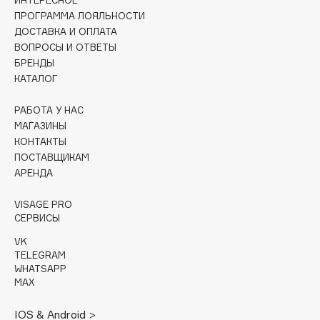
ИНТЕРЕСНОЕ
ПРОГРАММА ЛОЯЛЬНОСТИ
Cadence
ДОСТАВКА И ОПЛАТА
Capelli Dorati
ВОПРОСЫ И ОТВЕТЫ
БРЕНДЫ
Carbon Theory
КАТАЛОГ
Carmex
Carolina Herrera
РАБОТА У НАС
МАГАЗИНЫ
Catrice
КОНТАКТЫ
Celimax
ПОСТАВЩИКАМ
Cettua
АРЕНДА
Chupa Chups
VISAGE PRO
Clarette
СЕРВИСЫ
Clarins
VK
Clarins Precious
НОВИНКА
TELEGRAM
Clinique
WHATSAPP
MAX
Clive Christian
Club De Nuit
IOS & Android >