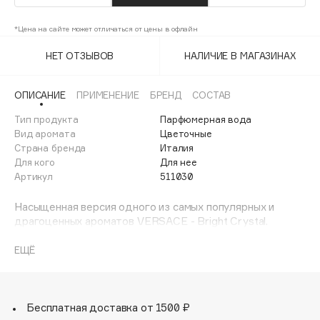
Adele for you
Финал лета
Advante
*Цена на сайте может отличаться от цены в офлайн
ЭКСКЛЮЗИВ
1 АВГ - 31 АВГ
Aesop
НЕТ ОТЗЫВОВ
НАЛИЧИЕ В МАГАЗИНАХ
Age Stop
ЭКСКЛЮЗИВ
AHFA Cosmetics
ОПИСАНИЕ
ПРИМЕНЕНИЕ
БРЕНД
СОСТАВ
Ajmal
Тип продукта
Парфюмерная вода
Вид аромата
Цветочные
Alix Avien
Страна бренда
Италия
Allies of Skin
Для кого
Для нее
AMAN
Артикул
511030
Amina Daudova Brushes
Насыщенная версия одного из самых популярных и
Amouage
драгоценных ароматов VERSACE - Bright Crystal.
Amuleto Di Casa
Яркий и насыщенный, женственный и сексуальный
аромат подчеркнет красоту и очарование своей
ЕЩЁ
Angiopharm
ЭКСКЛЮЗИВ
обладательницы. BRIGHT CRYSTAL ABSOLU прекрасно
Annbeauty
звучит в вечернее время и предназначен для выходов в
свет. Опьяняющий, стойкий, насыщенный, он
Anua
предназначен для женщины, которая готова
Бесплатная доставка от 1500 ₽
Apadent