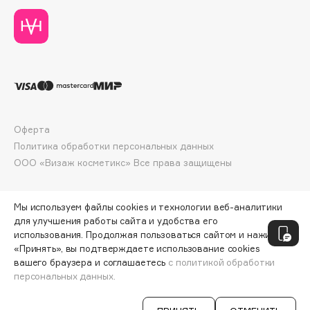
Collagenina
Consly
Corimo
CosRX
Cottolina
Crescina
Cunzite
Оферта
Curaprox
Политика обработки персональных данных
ООО «Визаж косметикс» Все права защищены
D
Мы используем файлы cookies и технологии веб-аналитики
для улучшения работы сайта и удобства его
d'Alba
использования. Продолжая пользоваться сайтом и нажимая
DABO
«Принять», вы подтверждаете использование cookies
вашего браузера и соглашаетесь
с политикой обработки
DARLING*
персональных данных.
ДОБАВИТЬ В КОРЗИНУ
8700 ₽
11 600 ₽
Darphin
Davines