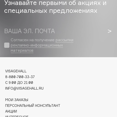
Узнавайте первыми об акциях и
Biomed
специальных предложениях
Biorepair
Blanx
Blistex
ВАША ЭЛ. ПОЧТА
BLOME
Boadicea The Victorious
Согласен на получение
рассылки
рекламно-информационных
Bobbi Brown
материалов
BOOMSHOP
BORK
Brunello Cucinelli
VISAGEHALL
Bvlgari
8-800-700-33-37
by TERRY
C 9:00 ДО 21:00
INFO@VISAGEHALL.RU
BY WISHTREND
Byredo
МОИ ЗАКАЗЫ
ПЕРСОНАЛЬНЫЙ КОНСУЛЬТАНТ
АКЦИИ
C