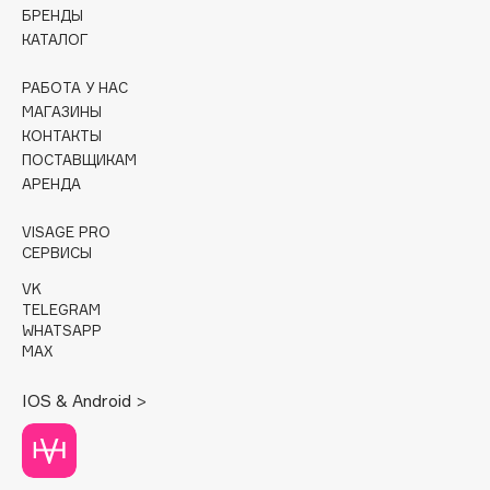
БРЕНДЫ
КАТАЛОГ
Cadence
Capelli Dorati
РАБОТА У НАС
Carbon Theory
МАГАЗИНЫ
Carmex
КОНТАКТЫ
ПОСТАВЩИКАМ
Carolina Herrera
АРЕНДА
Catrice
Celimax
VISAGE PRO
СЕРВИСЫ
Cettua
Chupa Chups
VK
TELEGRAM
Clarette
WHATSAPP
Clarins
MAX
Clarins Precious
НОВИНКА
IOS & Android >
Clinique
Clive Christian
Club De Nuit