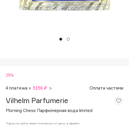
Подарки
Tom Ford
HFC
Для дома
Angiopharm
Техника
KIKO Milano
Estée Lauder
Clarins
0 - 9
25%
100BON
22|11
4 платежа ×
5156 ₽
>
Оплата частями
Vilhelm Parfumerie
A
Morning Chess Парфюмерная вода limited
Acqua di Parma
*Цена на сайте может отличаться от цены в офлайн
Acque di Italia