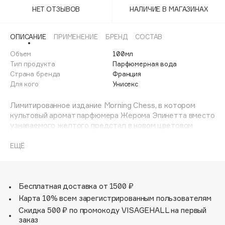
Adele for you
НЕТ ОТЗЫВОВ
НАЛИЧИЕ В МАГАЗИНАХ
Финал лета
Advante
ЭКСКЛЮЗИВ
1 АВГ - 31 АВГ
Aesop
ОПИСАНИЕ
ПРИМЕНЕНИЕ
БРЕНД
СОСТАВ
Age Stop
Объем
ЭКСКЛЮЗИВ
100мл
Тип продукта
Парфюмерная вода
AHFA Cosmetics
Страна бренда
Франция
Ajmal
Для кого
Унисекс
Alix Avien
Лимитированное издание Morning Chess, в котором
Allies of Skin
культовый аромат парфюмера Жерома Эпинетта вместо
AMAN
узнаваемого желтого предстал в новом цветовом
оформлении: в образе настоящего арт-объекта для
Amina Daudova Brushes
ценителей и коллекционеров.
ЕЩЁ
Amouage
Amuleto Di Casa
Бесконечно ясное утро, самый разгар лета. Свет
ласкает свежую траву. Морской бриз заставляет тени
Angiopharm
ЭКСКЛЮЗИВ
танцевать на террасе.
Бесплатная доставка от 1500 ₽
Annbeauty
Где-то между соучастием и вызовом на шахматной
Карта 10% всем зарегистрированным пользователям
доске сражаются два разума. С одной стороны, черные,
Anua
Скидка 500 ₽ по промокоду VISAGEHALL на первый
словно тайна. С другой - белые, будто сияние.
заказ
Apadent