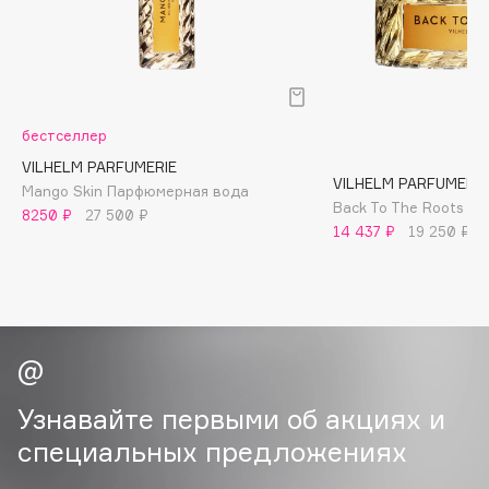
B
Babor
Baffy
Balmain Hair Couture
ЭКСКЛЮЗИВ
бестселлер
Banderas
VILHELM PARFUMERIE
VILHELM PARFUMERIE
Basicare
Mango Skin Парфюмерная вода
Back To The Roots П
8250 ₽
27 500 ₽
Batiste
14 437 ₽
19 250 ₽
Beauty Bomb
Beauty Pati
Beautyblades
НОВИНКА
beautyblender
Bebble
Beverly Hills Polo Club
Узнавайте первыми об акциях и
Biodance
специальных предложениях
Bioderma