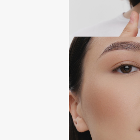
BLOME
C
Cadence
Chupa Chups
Capelli Dorati
Clarette
Carbon Theory
Clarins
Carmex
Clarins Precious
НОВИНКА
Carolina Herrera
Clinique
Catrice
Clive Christian
Celimax
Club De Nuit
Cettua
Collagenina