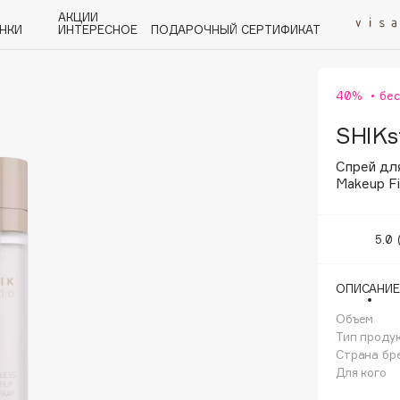
АКЦИИ
НКИ
ИНТЕРЕСНОЕ
ПОДАРОЧНЫЙ СЕРТИФИКАТ
40%
бе
P
Q
R
S
T
U
V
W
Y
Z
А - Я
SHIKs
Спрей для
Makeup Fi
5.0
Angiopharm
KIKO Milano
ОПИСАНИЕ
Estée Lauder
Объем
Clarins
Тип проду
Страна бр
Для кого