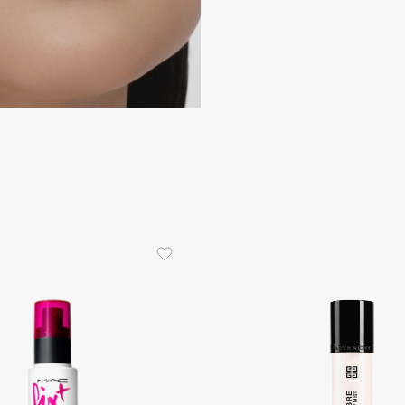
Dr.Althea
Dr.Ceuracle
Dr.Jart+
DSD de Luxe
Dyson
Estrâde
Estée Lauder
Etat Pur
Etude House