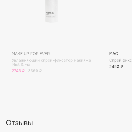
Eigshow
EpilProfi
Elemis
Erborian
Elian Russia
Essence
Elie Saab
Essential Parfums Paris
MAKE UP FOR EVER
MAC
Увлажняющий спрей-фиксатор макияжа
Спрей фикс
F
Mist & Fix
2450 ₽
2745 ₽
3660 ₽
FANE
Flipper
Farmstay
FLOEMA
Felce Azzurra
Floraïku
Fillerina
Forlle'd
ЭКСКЛЮЗИВ
Fiona Franchimon
Отзывы