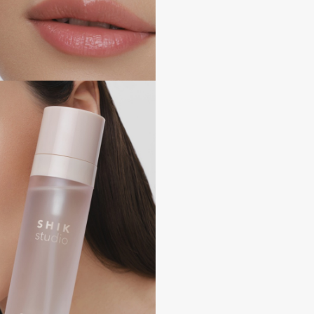
Aveda
повышает
восстанав
Avene
оказывае
действие.
Бетаин по
мягкой и 
Аллантои
Boadicea The Victorious
Bobbi Brown
BOOMSHOP
BORK
Brunello Cucinelli
Bvlgari
by TERRY
BY WISHTREND
Byredo