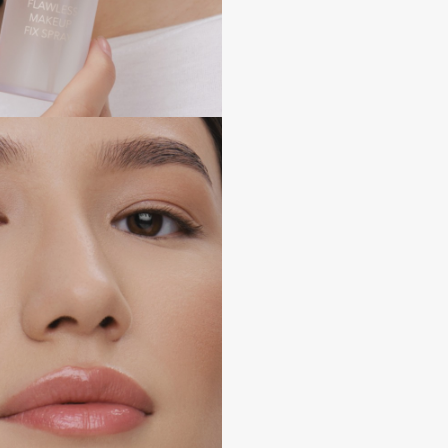
Consly
Corimo
CosRX
Cottolina
Crescina
Cunzite
Curaprox