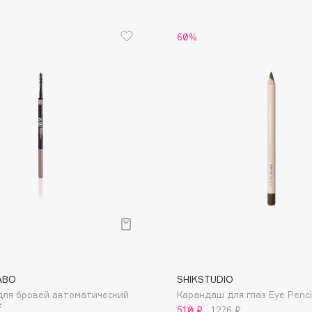
60%
Institute Estelare
Instytutum
invisibobble
IS Clinical
Jo Malone London
Juliette Has A Gun
Juvena
ABO
SHIKSTUDIO
для бровей автоматический
Карандаш для глаз Eye Penci
e
510 ₽
1276 ₽