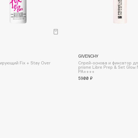
Etude organix
Eva Mosaic
Ex Nihilo
EXOARI L
GIVENCHY
ирующий Fix + Stay Over
Спрей-основа и фиксатор д
prisme Libre Prep & Set Glow
PA++++
5900 ₽
Fragrance Du Bois
Frederic Malle
Frudia
Funny Organix