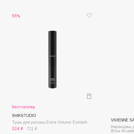
I
55%
I Love My Hair
INGLOT
Iceberg
Initio
Icon Skin
Insight Professional
Influence Beauty
Institut Esthederm
J
James Read
Janeke
бестселлер
Jan Marini
Jimmy Choo
ЭКСКЛЮЗИВ
SHIKSTUDIO
JMsolution
Jane Iredale
VIVIENNE S
Тушь для ресниц Extra Volume Eyelash
Карандаш 
324 ₽
721 ₽
Brow Arcad