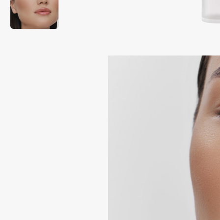
Подарки
0 - 9
Для дома
100BON
22|11
Техника
A
Acqua di Parma
Amina Daudova Brushes
Acque di Italia
Amouage
Adele for you
Amuleto Di Casa
Advante
Angiopharm
ЭКСКЛЮЗИВ
ЭКСКЛЮЗИВ
Aesop
Annbeauty
Age Stop
Anua
ЭКСКЛЮЗИВ
Apadent
AHFA Cosmetics
Apagard
Ajmal