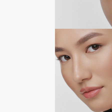
Aravia Professional
Alix Avien
Arcadia
Allies of Skin
Archetype
AMAN
B
Babor
beautyblender
Baffy
Bebble
Balmain Hair Couture
Beverly Hills Polo Club
ЭКСКЛЮЗИВ
Biodance
Banderas
Bioderma
Basicare
Biomed
Batiste
Biorepair
Beauty Bomb
Blanx
Beauty Pati
Blistex
Beautyblades
НОВИНКА