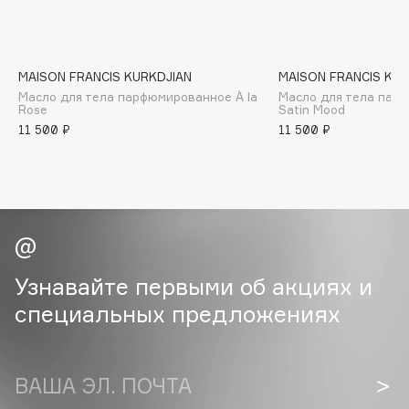
B
Babor
Baffy
MAISON FRANCIS KURKDJIAN
MAISON FRANCIS KUR
Масло для тела парфюмированное À la
Масло для тела пар
Balmain Hair Couture
ЭКСКЛЮЗИВ
Rose
Satin Mood
Banderas
11 500 ₽
11 500 ₽
Basicare
Batiste
Beauty Bomb
Beauty Pati
Beautyblades
НОВИНКА
Узнавайте первыми об акциях и
beautyblender
специальных предложениях
Bebble
Beverly Hills Polo Club
Biodance
ВАША ЭЛ. ПОЧТА
Bioderma