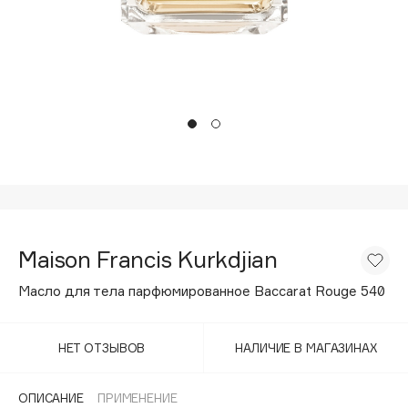
Подарки
Tom Ford
HFC
Для дома
Angiopharm
Техника
KIKO Milano
Estée Lauder
Clarins
0 - 9
100BON
Maison Francis Kurkdjian
22|11
Масло для тела парфюмированное Baccarat Rouge 540
A
НЕТ ОТЗЫВОВ
НАЛИЧИЕ В МАГАЗИНАХ
Acqua di Parma
Acque di Italia
ОПИСАНИЕ
ПРИМЕНЕНИЕ