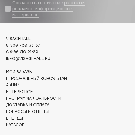
Biomed
Согласен на получение
рассылки
рекламно-информационных
Biorepair
материалов
Blanx
Blistex
BLOME
VISAGEHALL
Boadicea The Victorious
8-800-700-33-37
C 9:00 ДО 21:00
Bobbi Brown
INFO@VISAGEHALL.RU
BOOMSHOP
BORK
МОИ ЗАКАЗЫ
Brunello Cucinelli
ПЕРСОНАЛЬНЫЙ КОНСУЛЬТАНТ
АКЦИИ
Bvlgari
ИНТЕРЕСНОЕ
by TERRY
ПРОГРАММА ЛОЯЛЬНОСТИ
BY WISHTREND
ДОСТАВКА И ОПЛАТА
Byredo
ВОПРОСЫ И ОТВЕТЫ
БРЕНДЫ
КАТАЛОГ
C