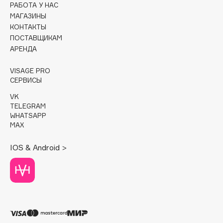
РАБОТА У НАС
МАГАЗИНЫ
Cadence
КОНТАКТЫ
Capelli Dorati
ПОСТАВЩИКАМ
Carbon Theory
АРЕНДА
Carmex
VISAGE PRO
Carolina Herrera
СЕРВИСЫ
Catrice
VK
Celimax
TELEGRAM
WHATSAPP
Cettua
MAX
Chupa Chups
Clarette
IOS & Android >
Clarins
Clarins Precious
НОВИНКА
Clinique
Clive Christian
Club De Nuit