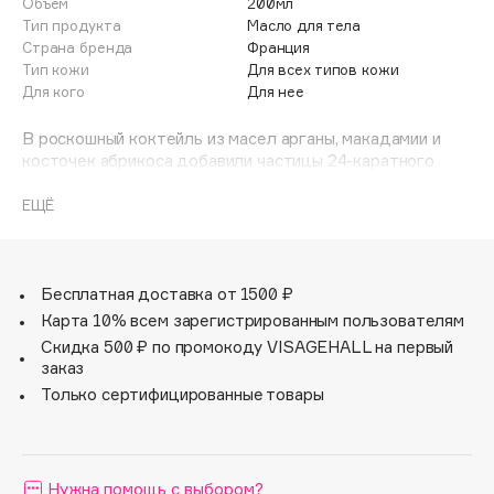
Объем
200мл
Adele for you
Тип продукта
Масло для тела
Финал лета
Advante
Страна бренда
Франция
ЭКСКЛЮЗИВ
Тип кожи
Для всех типов кожи
1 АВГ - 31 АВГ
Aesop
Для кого
Для нее
Age Stop
ЭКСКЛЮЗИВ
В роскошный коктейль из масел арганы, макадамии и
AHFA Cosmetics
косточек абрикоса добавили частицы 24-каратного
Ajmal
золота. Такой состав придает коже исключительную
мягкость и теплое сияние, как от закатных лучей.
ЕЩЁ
Alix Avien
Чарующий древесно-цветочный аромат Baccarat Rouge
Allies of Skin
540 с бликами шафрана и жасмина продлевает звучание
AMAN
одноименной парфюмерной композиции.
Бесплатная доставка от 1500 ₽
Amina Daudova Brushes
Карта 10% всем зарегистрированным пользователям
Amouage
Скидка 500 ₽ по промокоду VISAGEHALL на первый
Amuleto Di Casa
заказ
Angiopharm
Только сертифицированные товары
ЭКСКЛЮЗИВ
Annbeauty
Anua
Нужна помощь с выбором?
Apadent