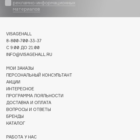
Biomed
рекламно-информационных
материалов
Biorepair
Blanx
Blistex
VISAGEHALL
BLOME
8-800-700-33-37
Boadicea The Victorious
C 9:00 ДО 21:00
Bobbi Brown
INFO@VISAGEHALL.RU
BOOMSHOP
МОИ ЗАКАЗЫ
BORK
ПЕРСОНАЛЬНЫЙ КОНСУЛЬТАНТ
Brunello Cucinelli
АКЦИИ
ИНТЕРЕСНОЕ
Bvlgari
ПРОГРАММА ЛОЯЛЬНОСТИ
by TERRY
ДОСТАВКА И ОПЛАТА
BY WISHTREND
ВОПРОСЫ И ОТВЕТЫ
Byredo
БРЕНДЫ
КАТАЛОГ
C
РАБОТА У НАС