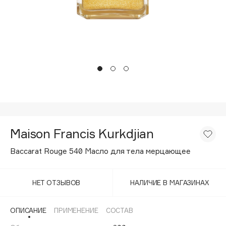
Подарки
Tom Ford
HFC
Для дома
Angiopharm
Техника
KIKO Milano
Estée Lauder
Clarins
0 - 9
Maison Francis Kurkdjian
100BON
22|11
Baccarat Rouge 540 Масло для тела мерцающее
A
НЕТ ОТЗЫВОВ
НАЛИЧИЕ В МАГАЗИНАХ
Acqua di Parma
ОПИСАНИЕ
ПРИМЕНЕНИЕ
СОСТАВ
Acque di Italia