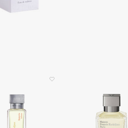
Aveda
Avene
Boadicea The Victorious
Bobbi Brown
BOOMSHOP
BORK
Brunello Cucinelli
Bvlgari
by TERRY
BY WISHTREND
Byredo