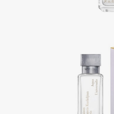
Подарки
0 - 9
Для дома
100BON
22|11
Техника
A
Acqua di Parma
Amina Daudova Brushes
Acque di Italia
Amouage
Adele for you
Amuleto Di Casa
Advante
Angiopharm
ЭКСКЛЮЗИВ
ЭКСКЛЮЗИВ
Aesop
Annbeauty
Age Stop
Anua
ЭКСКЛЮЗИВ
Apadent
AHFA Cosmetics
Apagard
Ajmal