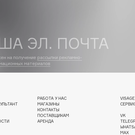
Dr.Althea
Dr.Ceuracle
Dr.Jart+
ША ЭЛ. ПОЧТА
DSD de Luxe
Dyson
сен на получение
рассылки рекламно-
мационных материалов
РАБОТА У НАС
VISAG
УЛЬТАНТ
МАГАЗИНЫ
СЕРВИ
Estrâde
КОНТАКТЫ
ПОСТАВЩИКАМ
VK
Estée Lauder
ОСТИ
АРЕНДА
TELEG
Etat Pur
WHATS
MAX
Etude House