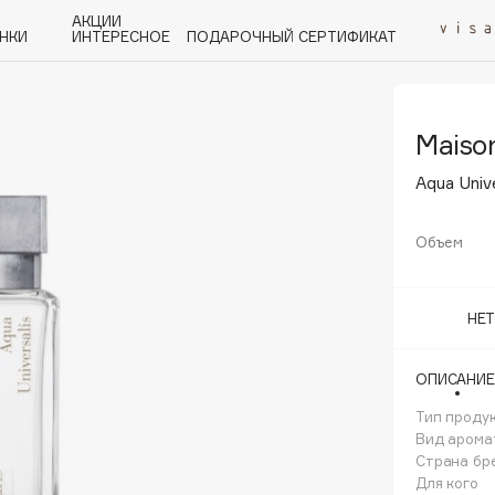
АКЦИИ
НКИ
ИНТЕРЕСНОЕ
ПОДАРОЧНЫЙ СЕРТИФИКАТ
Maison
P
Q
R
S
T
U
V
W
Y
Z
А - Я
Aqua Univ
Объем
Angiopharm
НЕ
KIKO Milano
Estée Lauder
ОПИСАНИЕ
Clarins
Тип проду
Вид арома
Страна бр
Для кого