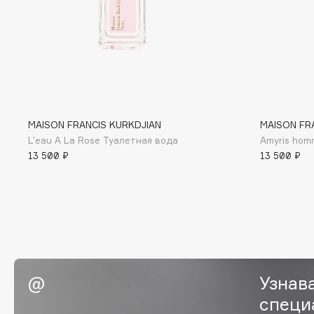
BLOME
C
Cadence
Chupa Chups
MAISON FRANCIS KURKDJIAN
MAISON FR
Capelli Dorati
Clarette
L'eau A La Rose Туалетная вода
Amyris hom
Carbon Theory
Clarins
13 500 ₽
13 500 ₽
Carmex
Clarins Precious
НОВИНКА
Carolina Herrera
Clinique
Catrice
Clive Christian
Celimax
Club De Nuit
Cettua
Collagenina
Узнав
специ