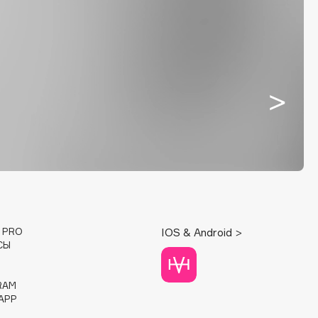
E PRO
IOS & Android >
СЫ
RAM
APP