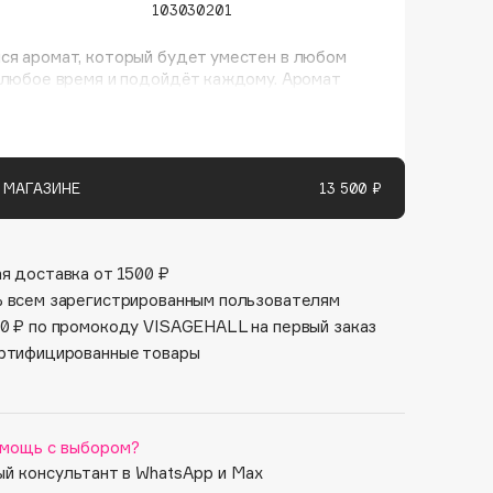
Финал лета
103030201
Парфюм для тебя
1 АВГ - 31 АВГ
5 АВГ - 9 АВГ
ся аромат, который будет уместен в любом
 любое время и подойдёт каждому. Аромат
 для того, чтобы перевернуть стереотипное
ение о чистоте.
 МАГАЗИНЕ
13 500 ₽
я доставка от 1500 ₽
 всем зарегистрированным пользователям
0 ₽ по промокоду VISAGEHALL на первый заказ
ртифицированные товары
мощь с выбором?
й консультант в WhatsApp и Max