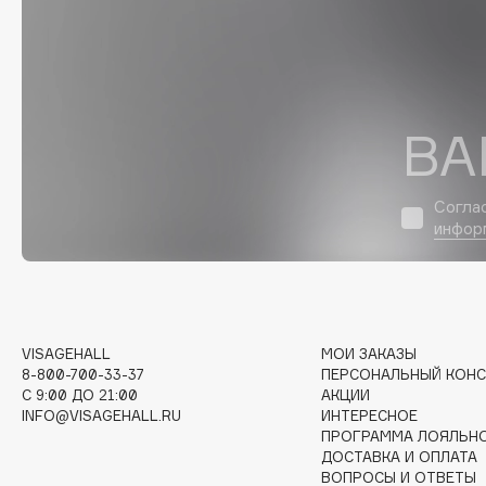
D
d'Alba
Dior
DABO
Divage
DARLING*
Dolce & Gabbana
ВА
Darphin
Dolomit
Davines
Dorco
Согла
Deonica
DP Daily Perfection
инфор
Dessange
Dr. Vranjes Firenze
E
VISAGEHALL
МОИ ЗАКАЗЫ
8-800-700-33-37
ПЕРСОНАЛЬНЫЙ КОНС
Eat My
Ella Bartsueva Brushes
C 9:00 ДО 21:00
АКЦИИ
INFO@VISAGEHALL.RU
ИНТЕРЕСНОЕ
Ecolatier
EMBRACE Haircare
ПРОГРАММА ЛОЯЛЬН
Ecotools
Emmanuelle Jane
ДОСТАВКА И ОПЛАТА
ВОПРОСЫ И ОТВЕТЫ
EGIA
Enough