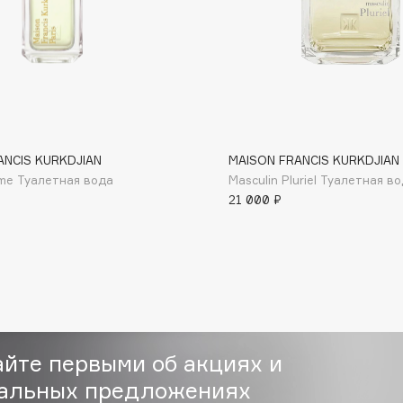
Consly
ANCIS KURKDJIAN
MAISON FRANCIS KURKDJIAN
Corimo
me Туалетная вода
Masculin Pluriel Туалетная в
CosRX
21 000 ₽
Cottolina
Crescina
Cunzite
Curaprox
айте первыми об акциях и
альных предложениях