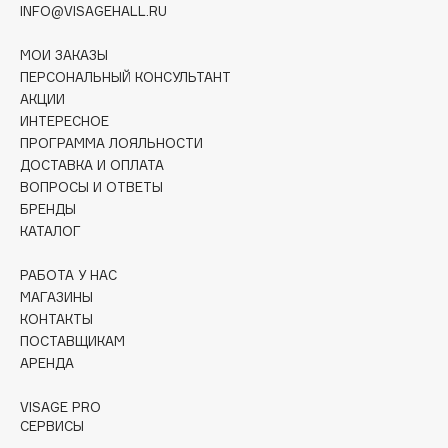
INFO@VISAGEHALL.RU
Deonica
Dessange
МОИ ЗАКАЗЫ
Dior
ПЕРСОНАЛЬНЫЙ КОНСУЛЬТАНТ
Divage
АКЦИИ
ИНТЕРЕСНОЕ
Dolce & Gabbana
ПРОГРАММА ЛОЯЛЬНОСТИ
Dolomit
ДОСТАВКА И ОПЛАТА
Dorco
ВОПРОСЫ И ОТВЕТЫ
БРЕНДЫ
DP Daily Perfection
КАТАЛОГ
Dr. Vranjes Firenze
Dr.Althea
РАБОТА У НАС
Dr.Ceuracle
МАГАЗИНЫ
КОНТАКТЫ
Dr.Jart+
ПОСТАВЩИКАМ
DSD de Luxe
АРЕНДА
Dyson
VISAGE PRO
СЕРВИСЫ