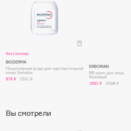
Biomed
Biorepair
Blanx
Blistex
BLOME
Boadicea The Victorious
Bobbi Brown
бестселлер
BOOMSHOP
BIODERMA
ERBORIAN
BORK
Мицеллярная вода для чувствительной
кожи Sensibio
BB крем для лица, т
Brunello Cucinelli
бежевый
878 ₽
2551 ₽
1883 ₽
2690 ₽
Bvlgari
by TERRY
BY WISHTREND
Byredo
Вы смотрели
C