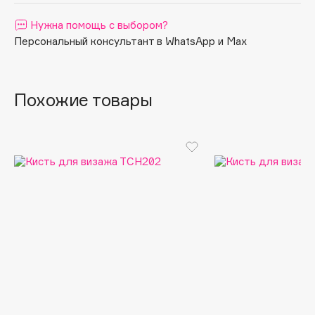
Apagard
Нужна помощь с выбором?
Aravia Professional
Персональный консультант в WhatsApp и Max
Arcadia
Archetype
Похожие товары
Architect Demidoff
ARIVE MAKEUP
Art&Fact
Art-Visage
Artdeco
Astra
Atelier Rebul
Augustinus Bader
Aveda
Avene