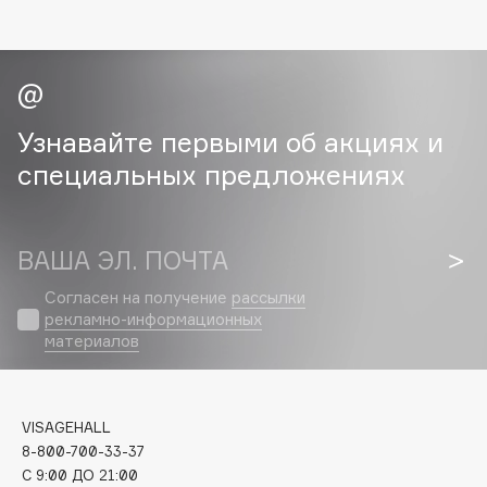
Collagenina
Consly
Corimo
CosRX
Cottolina
Узнавайте первыми об акциях и
Crescina
специальных предложениях
Cunzite
Curaprox
ВАША ЭЛ. ПОЧТА
D
Согласен на получение
рассылки
рекламно-информационных
материалов
d'Alba
DABO
DARLING*
VISAGEHALL
Darphin
8-800-700-33-37
Davines
C 9:00 ДО 21:00