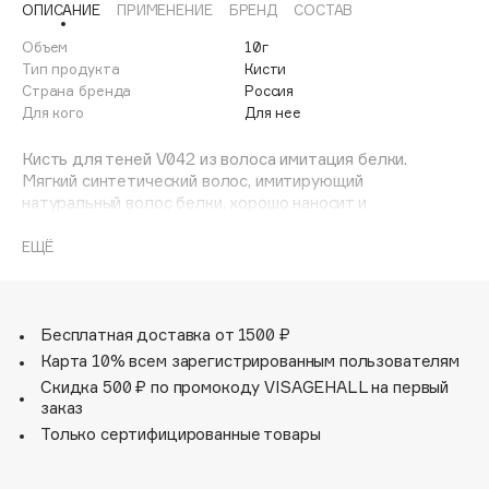
ОПИСАНИЕ
ПРИМЕНЕНИЕ
БРЕНД
СОСТАВ
Adele for you
Финал лета
Advante
Объем
10г
ЭКСКЛЮЗИВ
Тип продукта
Кисти
1 АВГ - 31 АВГ
Aesop
Страна бренда
Россия
Age Stop
Для кого
Для нее
ЭКСКЛЮЗИВ
AHFA Cosmetics
Кисть для теней V042 из волоса имитация белки.
Ajmal
Мягкий синтетический волос, имитирующий
натуральный волос белки, хорошо наносит и
Alix Avien
растушевывает рассыпчатые материалы, в том числе
Allies of Skin
минеральную косметику. Волос имитации белки
ЕЩЁ
AMAN
структурно повторяет свойства волоса натуральной
белки. Кисти из имитации белки долговечны, вызывают
Amina Daudova Brushes
приятные тактильные ощущения, могут работать с
Amouage
сухими и кремообразными текстурами, они бережно
Бесплатная доставка от 1500 ₽
расходуют косметическое средство.
Amuleto Di Casa
Карта 10% всем зарегистрированным пользователям
Скидка 500 ₽ по промокоду VISAGEHALL на первый
Angiopharm
ЭКСКЛЮЗИВ
заказ
Annbeauty
Только сертифицированные товары
Anua
Apadent