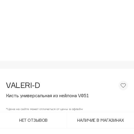
Подарки
Tom Ford
HFC
Для дома
Angiopharm
Техника
KIKO Milano
Estée Lauder
Clarins
0 - 9
100BON
VALERI-D
22|11
Кисть универсальная из нейлона V051
A
*Цена на сайте может отличаться от цены в офлайн
НЕТ ОТЗЫВОВ
НАЛИЧИЕ В МАГАЗИНАХ
Acqua di Parma
Acque di Italia