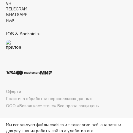
E
VK
TELEGRAM
Eat My
WHATSAPP
MAX
Ecolatier
Ecotools
IOS & Android >
EGG
EGIA
Eigshow
Elemis
Elian Russia
Elie Saab
Ella Bartsueva Brushes
Оферта
EMBRACE Haircare
Политика обработки персональных данных
Emmanuelle Jane
ООО «Визаж косметикс» Все права защищены
Enough
EpilProfi
Мы используем файлы cookies и технологии веб-аналитики
Erborian
для улучшения работы сайта и удобства его