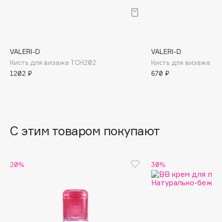
B
Babor
Baffy
VALERI-D
VALERI-D
Balmain Hair Couture
ЭКСКЛЮЗИВ
Кисть для визажа ТСН202
Кисть для визажа кр
Banderas
1202 ₽
670 ₽
Basicare
Batiste
Beauty Bomb
Beauty Pati
С этим товаром покупают
Beautyblades
НОВИНКА
beautyblender
20%
30%
Bebble
Beverly Hills Polo Club
Biodance
Bioderma