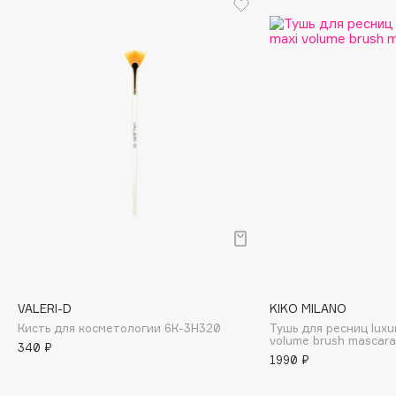
Cadence
Capelli Dorati
Carbon Theory
Carmex
Carolina Herrera
Catrice
Celimax
Cettua
Chupa Chups
Clarette
Clarins
Clarins Precious
VALERI-D
KIKO MILANO
Кисть для косметологии 6К-3Н320
Тушь для ресниц luxur
Clinique
volume brush mascar
340 ₽
Clive Christian
1990 ₽
Club De Nuit