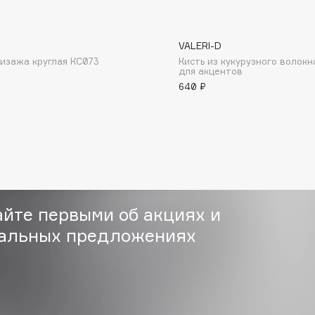
VALERI-D
визажа круглая КС073
Кисть из кукурузного волокн
для акцентов
640 ₽
Consly
Corimo
CosRX
Cottolina
Crescina
Cunzite
айте первыми об акциях и
Curaprox
альных предложениях