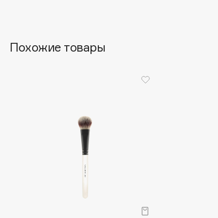
Aravia Professional
Alix Avien
Arcadia
Allies of Skin
Archetype
AMAN
Похожие товары
B
Babor
beautyblender
Baffy
Bebble
Balmain Hair Couture
Beverly Hills Polo Club
ЭКСКЛЮЗИВ
Biodance
Banderas
Bioderma
Basicare
Biomed
Batiste
Biorepair
Beauty Bomb
Blanx
Beauty Pati
Blistex
Beautyblades
НОВИНКА