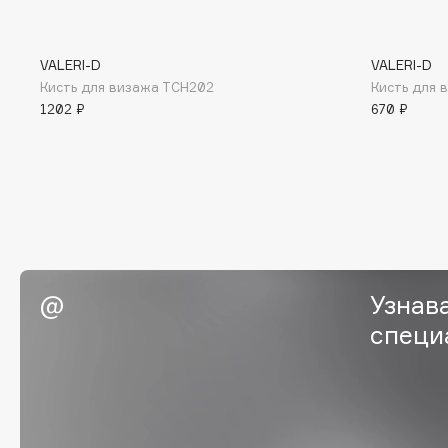
BLOME
VALERI-D
VALERI-D
Кисть для визажа ТСН202
Кисть для 
C
1202 ₽
670 ₽
Cadence
Chupa Chups
Capelli Dorati
Clarette
Carbon Theory
Clarins
Carmex
Clarins Precious
Carolina Herrera
Clinique
Catrice
Clive Christian
Узнав
Celimax
Club De Nuit
специ
Cettua
Collagenina