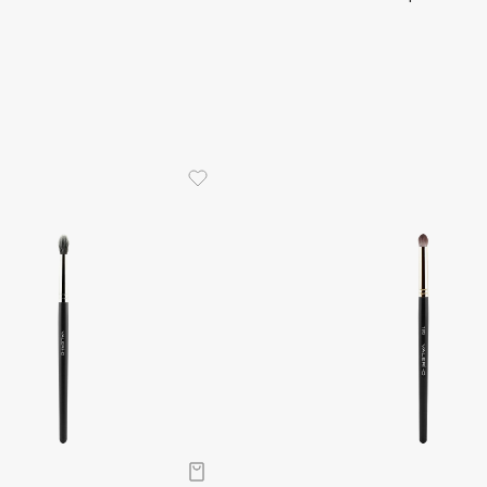
Aveda
Avene
Boadicea The Victorious
Bobbi Brown
BOOMSHOP
BORK
Brunello Cucinelli
Bvlgari
by TERRY
BY WISHTREND
Byredo