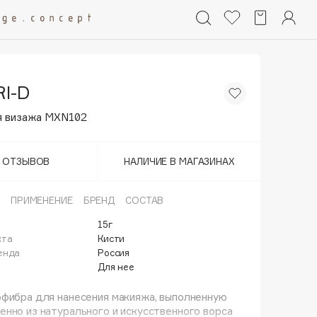
I-D
я визажа MXN102
Т ОТЗЫВОВ
НАЛИЧИЕ В МАГАЗИНАХ
ПРИМЕНЕНИЕ
БРЕНД
СОСТАВ
15г
кта
Кисти
енда
Россия
Для нее
офибра для нанесения макияжа, выполненную
нно из натурального и искусственного ворса