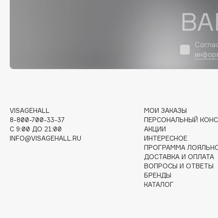
D
ВА
d'Alba
Dior
DABO
Divage
Согла
DARLING*
Dolce & Gabbana
инфор
Darphin
Dolomit
Davines
Dorco
Deonica
DP Daily Perfection
Dessange
Dr. Vranjes Firenze
VISAGEHALL
МОИ ЗАКАЗЫ
8-800-700-33-37
ПЕРСОНАЛЬНЫЙ КОНС
C 9:00 ДО 21:00
АКЦИИ
INFO@VISAGEHALL.RU
ИНТЕРЕСНОЕ
ПРОГРАММА ЛОЯЛЬН
E
ДОСТАВКА И ОПЛАТА
ВОПРОСЫ И ОТВЕТЫ
БРЕНДЫ
Eat My
Ella Bartsueva Brushes
КАТАЛОГ
Ecolatier
EMBRACE Haircare
Ecotools
Emmanuelle Jane
EGG
Enough