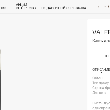
АКЦИИ
НКИ
ИНТЕРЕСНОЕ
ПОДАРОЧНЫЙ СЕРТИФИКАТ
VALER
P
Q
R
S
T
U
V
W
Y
Z
А - Я
Кисть дл
НЕ
ОПИСАНИЕ
Angiopharm
KIKO Milano
Объем
Тип проду
Estée Lauder
Страна бр
Clarins
Для кого
Кисть ду
одновреме