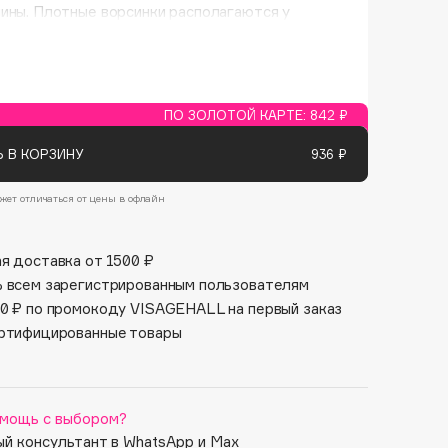
Финал лета
ины. Плотные ворсинки располагаются у
Парфюм для тебя
 кисти-дуофибры, а мягкие и более редкие – на
1 АВГ - 31 АВГ
5 АВГ - 9 АВГ
зные по длине и плотности волоски позволяют
 тончайшее невесомое покрытие лица, так как
орс тщательно распределяет средство по коже,
 его прекрасно растушевывает.
ПО ЗОЛОТОЙ КАРТЕ:
842 ₽
 В КОРЗИНУ
936 ₽
жет отличаться от цены в офлайн
я доставка от 1500 ₽
 всем зарегистрированным пользователям
0 ₽ по промокоду VISAGEHALL на первый заказ
ртифицированные товары
мощь с выбором?
й консультант в WhatsApp и Max