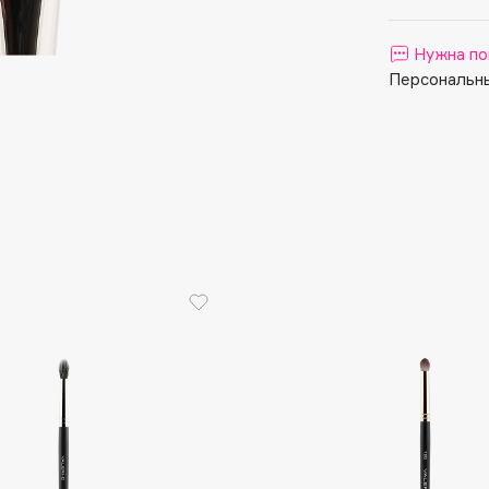
Aveda
Avene
Нужна по
Персональны
Boadicea The Victorious
Bobbi Brown
BOOMSHOP
BORK
Brunello Cucinelli
Bvlgari
by TERRY
BY WISHTREND
Byredo