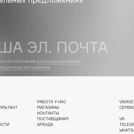
Dr.Althea
Dr.Ceuracle
Dr.Jart+
DSD de Luxe
ША ЭЛ. ПОЧТА
Dyson
сен на получение
рассылки рекламно-
мационных материалов
РАБОТА У НАС
VISAG
УЛЬТАНТ
МАГАЗИНЫ
СЕРВИ
Estée Lauder
КОНТАКТЫ
Etat Pur
ПОСТАВЩИКАМ
VK
ОСТИ
АРЕНДА
TELEG
Etude House
WHATS
Etude organix