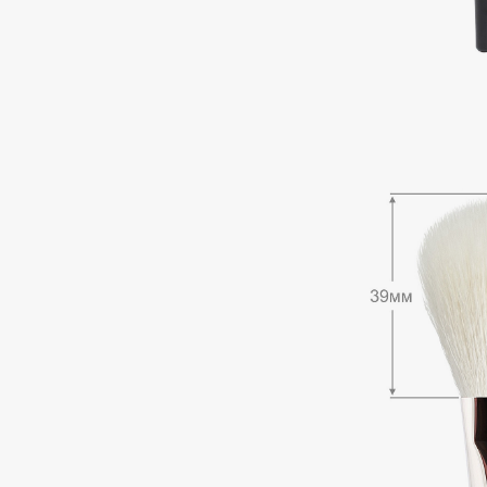
Подарки
0 - 9
Для дома
100BON
22|11
Техника
A
Acqua di Parma
Amina Daudova Brushes
Acque di Italia
Amouage
Adele for you
Amuleto Di Casa
Advante
Angiopharm
ЭКСКЛЮЗИВ
ЭКСКЛЮЗИВ
Aesop
Annbeauty
Age Stop
Anua
ЭКСКЛЮЗИВ
Apadent
AHFA Cosmetics
Apagard
Ajmal