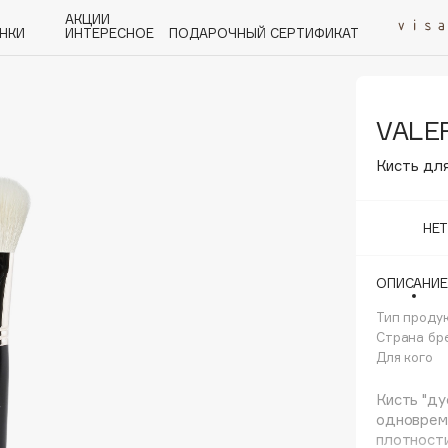
АКЦИИ
НКИ
ИНТЕРЕСНОЕ
ПОДАРОЧНЫЙ СЕРТИФИКАТ
VALER
P
Q
R
S
T
U
V
W
Y
Z
А - Я
Кисть дл
НЕ
ОПИСАНИЕ
Angiopharm
KIKO Milano
Тип проду
Страна бр
Estée Lauder
Для кого
Clarins
Кисть "ду
одновреме
плотности