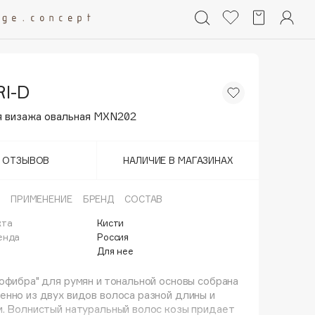
I-D
я визажа овальная MXN202
Т ОТЗЫВОВ
НАЛИЧИЕ В МАГАЗИНАХ
ПРИМЕНЕНИЕ
БРЕНД
СОСТАВ
кта
Кисти
енда
Россия
Для нее
офибра" для румян и тональной основы собрана
нно из двух видов волоса разной длины и
. Волнистый натуральный волос козы придает