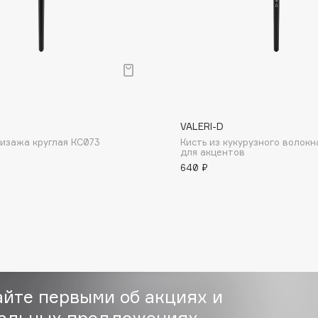
Consly
VALERI-D
Corimo
визажа круглая КС073
Кисть из кукурузного волокн
CosRX
для акцентов
640 ₽
Cottolina
Crescina
Cunzite
Curaprox
айте первыми об акциях и
альных предложениях