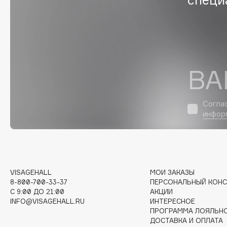
D
d'Alba
Dior
DABO
Divage
DARLING*
Dolce & Gabbana
Darphin
Dolomit
ВА
Davines
Dorco
Deonica
DP Daily Perfection
Согла
Dessange
Dr. Vranjes Firenze
инфор
E
VISAGEHALL
МОИ ЗАКАЗЫ
8-800-700-33-37
ПЕРСОНАЛЬНЫЙ КОНС
Eat My
Ella Bartsueva Brushes
C 9:00 ДО 21:00
АКЦИИ
Ecolatier
EMBRACE Haircare
INFO@VISAGEHALL.RU
ИНТЕРЕСНОЕ
ПРОГРАММА ЛОЯЛЬН
Ecotools
Emmanuelle Jane
ДОСТАВКА И ОПЛАТА
EGG
Enough