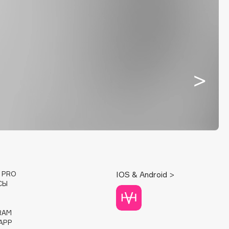
E PRO
IOS & Android >
СЫ
RAM
APP