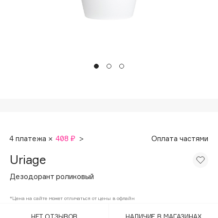
Подарки
Tom Ford
HFC
Для дома
Angiopharm
Техника
KIKO Milano
Estée Lauder
Clarins
0 - 9
100BON
4 платежа ×
408 ₽
>
Оплата частями
22|11
Uriage
A
Дезодорант роликовый
Acqua di Parma
*Цена на сайте может отличаться от цены в офлайн
Acque di Italia
НЕТ ОТЗЫВОВ
НАЛИЧИЕ В МАГАЗИНАХ