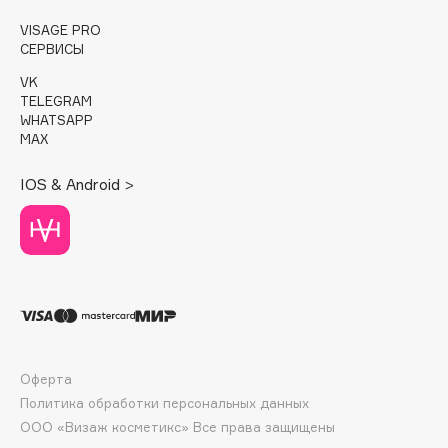
E
VISAGE PRO
Eat My
СЕРВИСЫ
Ecolatier
VK
TELEGRAM
Ecotools
WHATSAPP
EGIA
MAX
Eigshow
IOS & Android >
Elemis
Elian Russia
Elie Saab
Ella Bartsueva Brushes
EMBRACE Haircare
Emmanuelle Jane
Enough
Оферта
EpilProfi
Политика обработки персональных данных
Erborian
ООО «Визаж косметикс» Все права защищены
Essence