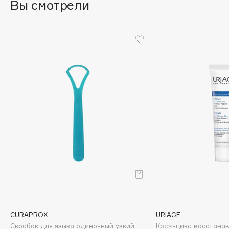
Вы смотрели
Cadence
Capelli Dorati
Carbon Theory
Carmex
Carolina Herrera
Catrice
Celimax
Cettua
Chupa Chups
Clarette
Clarins
Clarins Precious
НОВИНКА
Clinique
Clive Christian
CURAPROX
URIAGE
Club De Nuit
Скребок для языка одиночный узкий
Крем-цика восстана