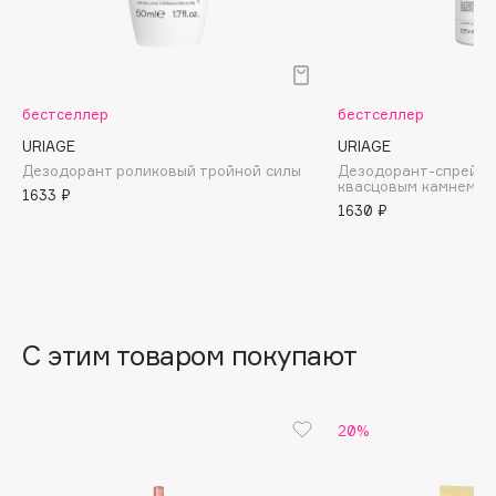
B
Babor
Baffy
бестселлер
бестселлер
Balmain Hair Couture
ЭКСКЛЮЗИВ
URIAGE
URIAGE
Banderas
Дезодорант роликовый тройной силы
Дезодорант-спрей 
квасцовым камнем
Basicare
1633 ₽
1630 ₽
Batiste
Beauty Bomb
Beauty Pati
Beautyblades
НОВИНКА
beautyblender
С этим товаром покупают
Bebble
Beverly Hills Polo Club
20%
Biodance
Bioderma