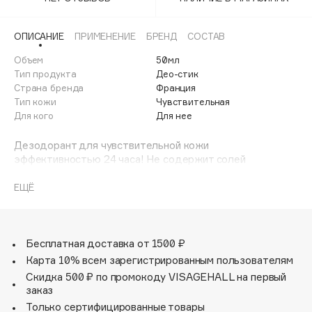
Adele for you
Финал лета
Advante
ЭКСКЛЮЗИВ
ОПИСАНИЕ
ПРИМЕНЕНИЕ
БРЕНД
СОСТАВ
1 АВГ - 31 АВГ
Aesop
Объем
50мл
Age Stop
Тип продукта
Део-стик
ЭКСКЛЮЗИВ
Страна бренда
Франция
AHFA Cosmetics
Тип кожи
Чувствительная
Ajmal
Для кого
Для нее
Alix Avien
Дезодорант для чувствительной кожи
Allies of Skin
эффективностью 24 часа! Не содержит солей
AMAN
алюминия! Ограничивает размножение бактерий и
уменьшает запах пота. Успокаивает, защищает и
ЕЩЁ
Amina Daudova Brushes
увлажняет. Имеет лёгкий аромат. Не оставляет следов
Amouage
на одежде. Без спирта – Без парабенов –
Гипоаллергенный.
Amuleto Di Casa
Бесплатная доставка от 1500 ₽
Angiopharm
ЭКСКЛЮЗИВ
Карта 10% всем зарегистрированным пользователям
Annbeauty
Скидка 500 ₽ по промокоду VISAGEHALL на первый
Anua
заказ
Только сертифицированные товары
Apadent