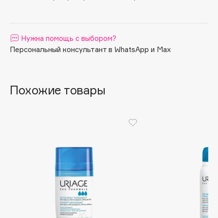
Apagard
Aravia Professional
Нужна помощь с выбором?
Arcadia
Персональный консультант в WhatsApp и Max
Archetype
Architect Demidoff
ARIVE MAKEUP
Похожие товары
Art&Fact
Art-Visage
Artdeco
Astra
Atelier Rebul
Augustinus Bader
Aveda
Avene