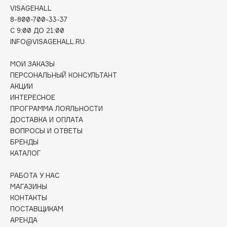
VISAGEHALL
Deonica
8-800-700-33-37
Dessange
C 9:00 ДО 21:00
Dior
INFO@VISAGEHALL.RU
Divage
МОИ ЗАКАЗЫ
Dolce & Gabbana
ПЕРСОНАЛЬНЫЙ КОНСУЛЬТАНТ
Dolomit
АКЦИИ
Dorco
ИНТЕРЕСНОЕ
DP Daily Perfection
ПРОГРАММА ЛОЯЛЬНОСТИ
ДОСТАВКА И ОПЛАТА
Dr. Vranjes Firenze
ВОПРОСЫ И ОТВЕТЫ
Dr.Althea
БРЕНДЫ
Dr.Ceuracle
КАТАЛОГ
Dr.Jart+
РАБОТА У НАС
DSD de Luxe
МАГАЗИНЫ
Dyson
КОНТАКТЫ
ПОСТАВЩИКАМ
АРЕНДА