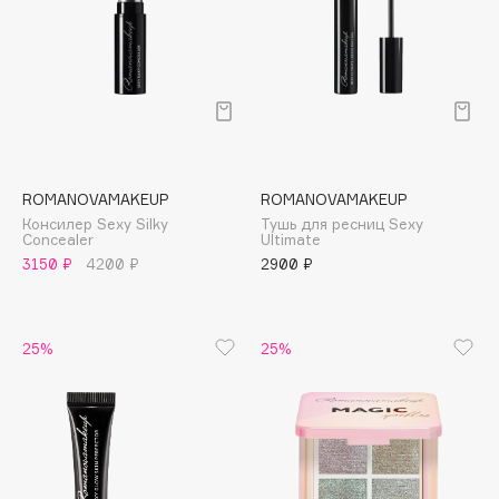
Collagenina
Consly
Corimo
CosRX
Cottolina
Crescina
Cunzite
ROMANOVAMAKEUP
ROMANOVAMAKEUP
Консилер Sexy Silky
Тушь для ресниц Sexy
Curaprox
Concealer
Ultimate
3150 ₽
4200 ₽
2900 ₽
D
25%
25%
d'Alba
DABO
DARLING*
Darphin
Davines