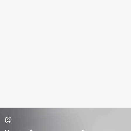
Fillerina
Fiona Franchimon
Flipper
FLOEMA
Floraïku
Forlle'd
ЭКСКЛЮЗИВ
Fragrance Du Bois
Frederic Malle
Frudia
Funny Organix
G
Garnier
Gecko