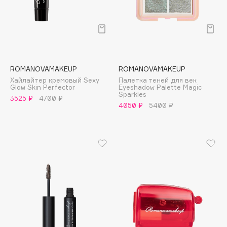
Deonica
Dessange
Dior
Divage
Dolce & Gabbana
ROMANOVAMAKEUP
ROMANOVAMAKEUP
Dolomit
Хайлайтер кремовый Sexy
Палетка теней для век
Glow Skin Perfector
Eyeshadow Palette Magic
Dorco
Sparkles
3525 ₽
4700 ₽
4050 ₽
5400 ₽
DP Daily Perfection
Dr. Vranjes Firenze
Dr.Althea
Dr.Ceuracle
Dr.Jart+
DSD de Luxe
Dyson