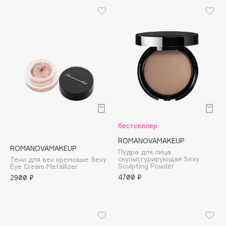
B
Babor
Baffy
Balmain Hair Couture
ЭКСКЛЮЗИВ
Banderas
Basicare
Batiste
Beauty Bomb
бестселлер
Beauty Pati
ROMANOVAMAKEUP
Beautyblades
НОВИНКА
ROMANOVAMAKEUP
Пудра для лица
beautyblender
скульптурирующая Sexy
Тени для век кремовые Sexy
Sculpting Powder
Eye Cream Metallizer
Bebble
4700 ₽
2900 ₽
Beverly Hills Polo Club
Biodance
Bioderma