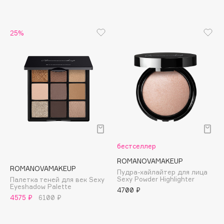
Apagard
Aravia Professional
25%
Arcadia
Archetype
Architect Demidoff
ARIVE MAKEUP
Art&Fact
Art-Visage
Artdeco
Astra
бестселлер
Atelier Rebul
ROMANOVAMAKEUP
Augustinus Bader
ROMANOVAMAKEUP
Пудра-хайлайтер для лица
Sexy Powder Highlighter
Aveda
Палетка теней для век Sexy
Eyeshadow Palette
4700 ₽
Avene
4575 ₽
6100 ₽