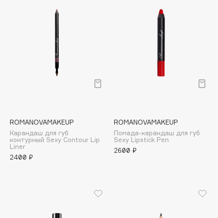
Biomed
Biorepair
Blanx
Blistex
BLOME
Boadicea The Victorious
Bobbi Brown
BOOMSHOP
BORK
ROMANOVAMAKEUP
ROMANOVAMAKEUP
Brunello Cucinelli
Карандаш для губ
Помада-карандаш для губ
Bvlgari
контурный Sexy Contour Lip
Sexy Lipstick Pen
Liner
2600 ₽
by TERRY
2400 ₽
BY WISHTREND
Byredo
C