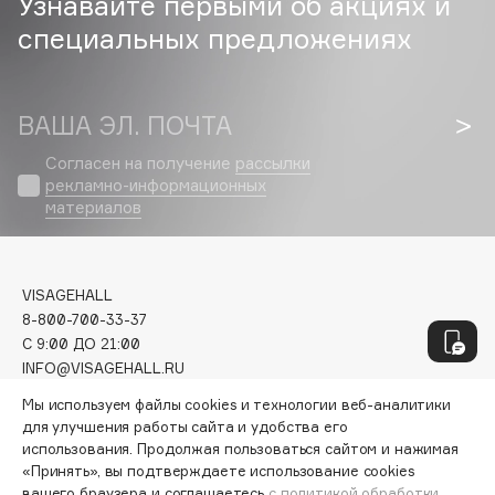
Узнавайте первыми об акциях и
Geltek
специальных предложениях
Genosys
ЭКСКЛЮЗИВ
Geomar
Giardino Magico
ВАША ЭЛ. ПОЧТА
Gillette
Givenchy
Согласен на получение
рассылки
рекламно-информационных
Global Keratin
материалов
Global White
Gourmandise
Grace Day
VISAGEHALL
Guerlain
8-800-700-33-37
C 9:00 ДО 21:00
Guess
INFO@VISAGEHALL.RU
Мы используем файлы cookies и технологии веб-аналитики
МОИ ЗАКАЗЫ
H
для улучшения работы сайта и удобства его
ПЕРСОНАЛЬНЫЙ КОНСУЛЬТАНТ
использования. Продолжая пользоваться сайтом и нажимая
АКЦИИ
«Принять», вы подтверждаете использование cookies
Hadat Cosmetics
ИНТЕРЕСНОЕ
вашего браузера и соглашаетесь
с политикой обработки