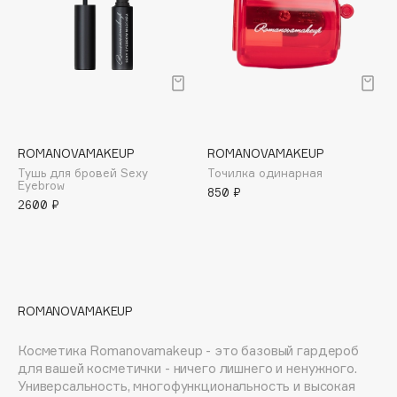
E
Eat My
Ecolatier
Ecotools
EGG
EGIA
ROMANOVAMAKEUP
ROMANOVAMAKEUP
Eigshow
Тушь для бровей Sexy
Точилка одинарная
Eyebrow
Elemis
850 ₽
2600 ₽
Elian Russia
Elie Saab
Ella Bartsueva Brushes
EMBRACE Haircare
ROMANOVAMAKEUP
Emmanuelle Jane
Enough
Косметика Romanovamakeup - это базовый гардероб
EpilProfi
для вашей косметички - ничего лишнего и ненужного.
Универсальность, многофункциональность и высокая
Erborian