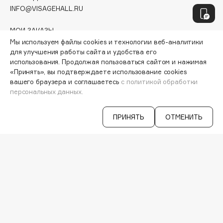
Hamis
INFO@VISAGEHALL.RU
Hapica
МОИ ЗАКАЗЫ
HELIBEAUTY
ПЕРСОНАЛЬНЫЙ КОНСУЛЬТАНТ
Мы используем файлы cookies и технологии веб-аналитики
Hempz
для улучшения работы сайта и удобства его
АКЦИИ
HFC
использования. Продолжая пользоваться сайтом и нажимая
ИНТЕРЕСНОЕ
«Принять», вы подтверждаете использование cookies
Holika Holika
ПРОГРАММА ЛОЯЛЬНОСТИ
вашего браузера и соглашаетесь
с политикой обработки
ДОСТАВКА И ОПЛАТА
Holly Polly
персональных данных.
ВОПРОСЫ И ОТВЕТЫ
Holy Land
БРЕНДЫ
ПРИНЯТЬ
ОТМЕНИТЬ
КАТАЛОГ
I
РАБОТА У НАС
МАГАЗИНЫ
I Love My Hair
КОНТАКТЫ
Iceberg
ПОСТАВЩИКАМ
АРЕНДА
Icon Skin
Influence Beauty
VISAGE PRO
INGLOT
СЕРВИСЫ