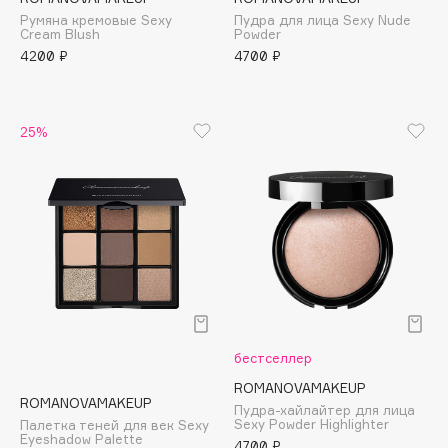
Румяна кремовые Sexy
Пудра для лица Sexy Nude
Apagard
Cream Blush
Powder
Aravia Professional
4200 ₽
4700 ₽
Arcadia
Archetype
25%
Architect Demidoff
ARIVE MAKEUP
Art&Fact
Art-Visage
Artdeco
Astra
Atelier Rebul
Augustinus Bader
бестселлер
Aveda
Avene
ROMANOVAMAKEUP
ROMANOVAMAKEUP
Пудра-хайлайтер для лица
Sexy Powder Highlighter
Палетка теней для век Sexy
Eyeshadow Palette
4700 ₽