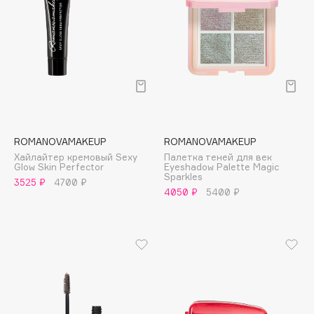
Deonica
Dessange
Dior
Divage
Dolce & Gabbana
Dolomit
Dorco
ROMANOVAMAKEUP
ROMANOVAMAKEUP
DP Daily Perfection
Хайлайтер кремовый Sexy
Палетка теней для век
Dr. Vranjes Firenze
Glow Skin Perfector
Eyeshadow Palette Magic
Sparkles
3525 ₽
4700 ₽
Dr.Althea
4050 ₽
5400 ₽
Dr.Ceuracle
Dr.Jart+
DSD de Luxe
Dyson