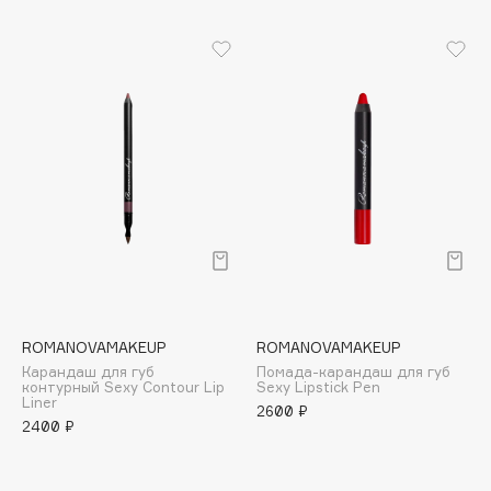
Biomed
Biorepair
Blanx
Blistex
BLOME
Boadicea The Victorious
Bobbi Brown
BOOMSHOP
BORK
Brunello Cucinelli
Bvlgari
by TERRY
ROMANOVAMAKEUP
ROMANOVAMAKEUP
Карандаш для губ
Помада-карандаш для губ
BY WISHTREND
контурный Sexy Contour Lip
Sexy Lipstick Pen
Liner
Byredo
2600 ₽
2400 ₽
C