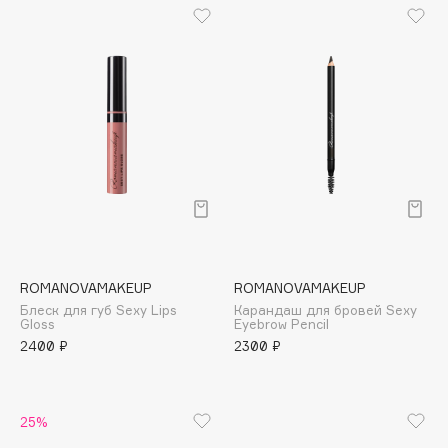
Cadence
Capelli Dorati
Carbon Theory
Carmex
Carolina Herrera
Catrice
Celimax
Cettua
Chupa Chups
ROMANOVAMAKEUP
ROMANOVAMAKEUP
Clarette
Блеск для губ Sexy Lips
Карандаш для бровей Sexy
Clarins
Gloss
Eyebrow Pencil
Clarins Precious
2400 ₽
2300 ₽
Clinique
Clive Christian
25%
Club De Nuit