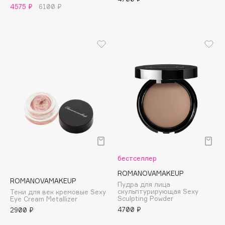
B
4575 ₽
6100 ₽
Babor
Baffy
Balmain Hair Couture
ЭКСКЛЮЗИВ
Banderas
Basicare
Batiste
Beauty Bomb
Beauty Pati
Beautyblades
НОВИНКА
beautyblender
бестселлер
Bebble
ROMANOVAMAKEUP
ROMANOVAMAKEUP
Пудра для лица
Beverly Hills Polo Club
скульптурирующая Sexy
Тени для век кремовые Sexy
Sculpting Powder
Eye Cream Metallizer
Biodance
4700 ₽
2900 ₽
Bioderma