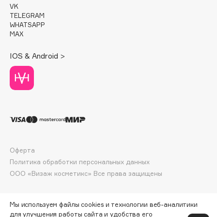
VK
Deonica
TELEGRAM
Dessange
WHATSAPP
Dior
MAX
Divage
IOS & Android >
Dolce & Gabbana
Dolomit
Dorco
DP Daily Perfection
Dr. Vranjes Firenze
Dr.Althea
Dr.Ceuracle
Оферта
Dr.Jart+
Политика обработки персональных данных
DSD de Luxe
ООО «Визаж косметикс» Все права защищены
Dyson
Мы используем файлы cookies и технологии веб-аналитики
для улучшения работы сайта и удобства его