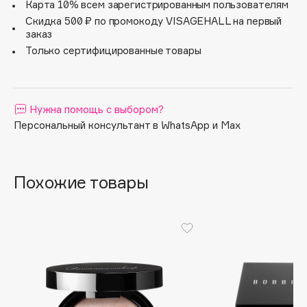
глютен.
Карта 10% всем зарегистрированным пользователям
Glow Perfector - добавьте завершающий штрих в ваш
Apagard
Скидка 500 ₽ по промокоду VISAGEHALL на первый
макияж для безупречного эффекта натурального
заказ
Aravia Professional
сияния.
Только сертифицированные товары
Arcadia
Archetype
Architect Demidoff
Нужна помощь с выбором?
ARIVE MAKEUP
Персональный консультант в WhatsApp и Max
Art&Fact
Art-Visage
Artdeco
Похожие товары
Astra
Atelier Rebul
Augustinus Bader
Aveda
Avene