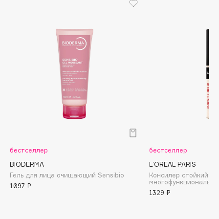
Biomed
Biorepair
Blanx
Blistex
BLOME
Boadicea The Victorious
Bobbi Brown
BOOMSHOP
BORK
Brunello Cucinelli
Bvlgari
бестселлер
бестселлер
by TERRY
BIODERMA
L’OREAL PARIS
BY WISHTREND
Гель для лица очищающий Sensibio
Консилер стойкий
Byredo
многофункциональный 
1097 ₽
1329 ₽
C