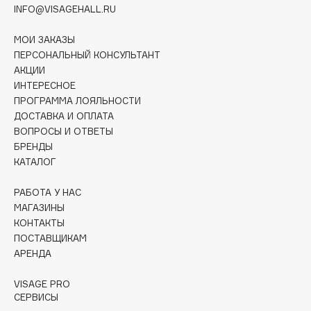
Collagenina
INFO@VISAGEHALL.RU
Consly
МОИ ЗАКАЗЫ
Corimo
ПЕРСОНАЛЬНЫЙ КОНСУЛЬТАНТ
CosRX
АКЦИИ
Cottolina
ИНТЕРЕСНОЕ
ПРОГРАММА ЛОЯЛЬНОСТИ
Crescina
ДОСТАВКА И ОПЛАТА
Cunzite
ВОПРОСЫ И ОТВЕТЫ
Curaprox
БРЕНДЫ
КАТАЛОГ
D
РАБОТА У НАС
МАГАЗИНЫ
КОНТАКТЫ
d'Alba
ПОСТАВЩИКАМ
DABO
АРЕНДА
DARLING*
Darphin
VISAGE PRO
СЕРВИСЫ
Davines