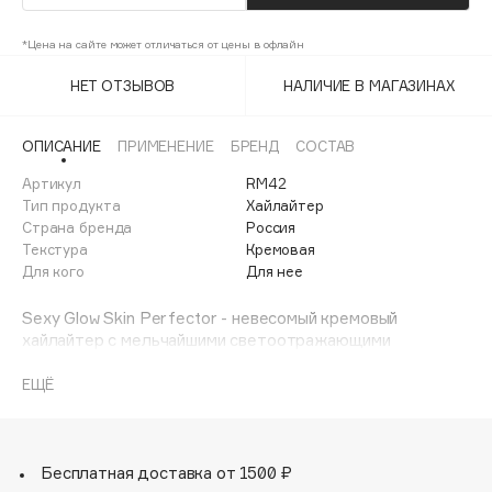
Adele for you
Финал лета
Advante
*Цена на сайте может отличаться от цены в офлайн
ЭКСКЛЮЗИВ
1 АВГ - 31 АВГ
Aesop
НЕТ ОТЗЫВОВ
НАЛИЧИЕ В МАГАЗИНАХ
Age Stop
ЭКСКЛЮЗИВ
AHFA Cosmetics
ОПИСАНИЕ
ПРИМЕНЕНИЕ
БРЕНД
СОСТАВ
Ajmal
Артикул
RM42
Тип продукта
Хайлайтер
Alix Avien
Страна бренда
Россия
Allies of Skin
Текстура
Кремовая
AMAN
Для кого
Для нее
Amina Daudova Brushes
Sexy Glow Skin Perfector - невесомый кремовый
Amouage
хайлайтер с мельчайшими светоотражающими
Amuleto Di Casa
частичками подсвечивает кожу естественным сиянием,
делает ее визуально более гладкой и упругой и совсем
ЕЩЁ
Angiopharm
ЭКСКЛЮЗИВ
не ощущается. Обладает особенной легкой формулой и
Annbeauty
нежной тончайшей текстурой, придает коже глянец и
сияние гладкой, светящейся изнутри кожи.
Anua
Не содержит парабены, минеральные масла, алкоголь,
Бесплатная доставка от 1500 ₽
Apadent