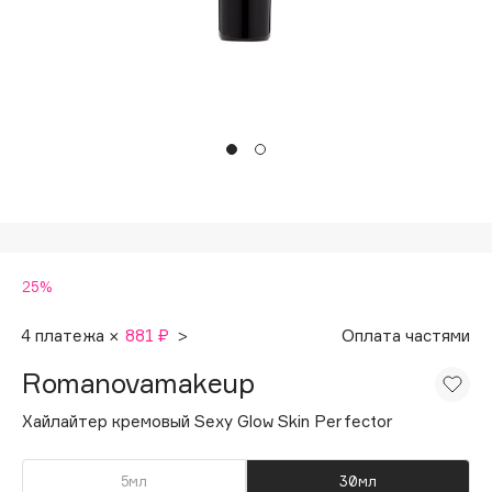
Подарки
Tom Ford
HFC
Для дома
Angiopharm
Техника
KIKO Milano
Estée Lauder
Clarins
0 - 9
25%
100BON
22|11
4 платежа ×
881 ₽
>
Оплата частями
Romanovamakeup
A
Хайлайтер кремовый Sexy Glow Skin Perfector
Acqua di Parma
Acque di Italia
5мл
30мл