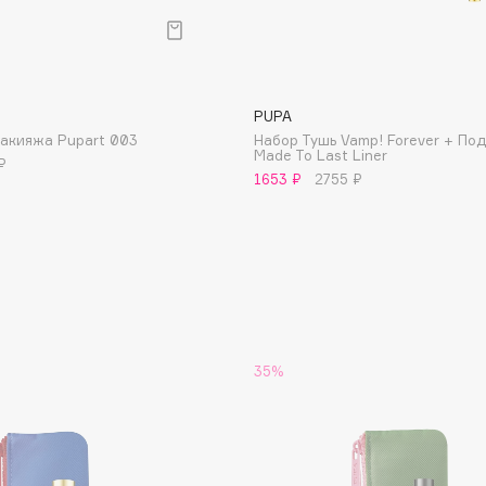
Aveda
Avene
PUPA
макияжа Pupart 003
Набор Тушь Vamp! Forever + По
Made To Last Liner
₽
1653 ₽
2755 ₽
Boadicea The Victorious
Bobbi Brown
BOOMSHOP
BORK
Brunello Cucinelli
35%
Bvlgari
by TERRY
BY WISHTREND
Byredo