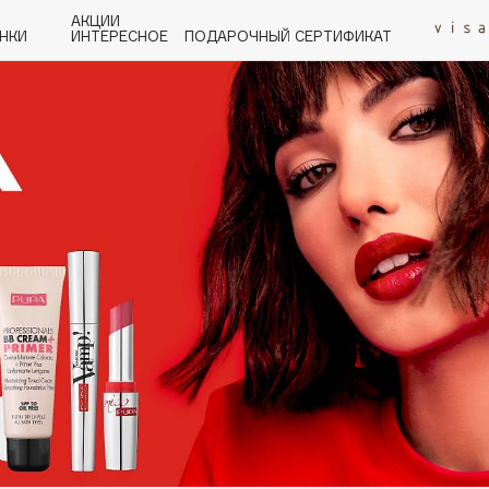
АКЦИИ
НКИ
ИНТЕРЕСНОЕ
ПОДАРОЧНЫЙ СЕРТИФИКАТ
P
Q
R
S
T
U
V
W
Y
Z
А - Я
Angiopharm
KIKO Milano
Estée Lauder
Clarins