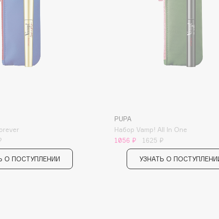
Consly
Corimo
CosRX
Cottolina
PUPA
orever
Набор Vamp! All In One
Crescina
₽
1056 ₽
1625 ₽
Cunzite
Curaprox
Ь О ПОСТУПЛЕНИИ
УЗНАТЬ О ПОСТУПЛЕНИ