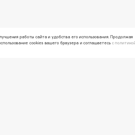
Gourmandise
Grace Day
улучшения работы сайта и удобства его использования. Продолжая
использование cookies вашего браузера и соглашаетесь
с политико
Guerlain
Guess
айте первыми об акциях и
альных предложениях
Holika Holika
Holly Polly
ША ЭЛ. ПОЧТА
Holy Land