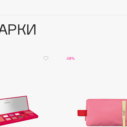
АРКИ
40%
Architect Demidoff
ARIVE MAKEUP
Art&Fact
Art-Visage
Artdeco
Astra
Atelier Rebul
Augustinus Bader