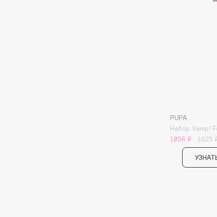
BLOME
C
Cadence
Chupa Chups
Capelli Dorati
Clarette
Carbon Theory
Clarins
Carmex
Clarins Precious
PUPA
Набор Vamp! F
Carolina Herrera
Clinique
1056 ₽
1625 
Catrice
Clive Christian
Celimax
Club De Nuit
УЗНАТ
Cettua
Collagenina