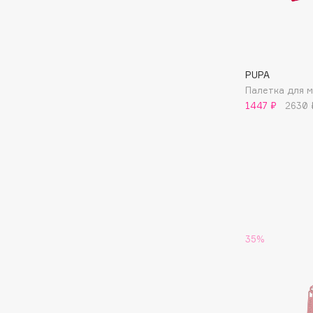
Aravia Professional
Alix Avien
Arcadia
Allies of Skin
Archetype
AMAN
PUPA
Палетка для 
1447 ₽
2630 
B
Babor
beautyblender
Baffy
Bebble
Balmain Hair Couture
Beverly Hills Polo Club
ЭКСКЛЮЗИВ
Biodance
Banderas
Bioderma
Basicare
35%
Biomed
Batiste
Biorepair
Beauty Bomb
Blanx
Beauty Pati
Blistex
Beautyblades
НОВИНКА