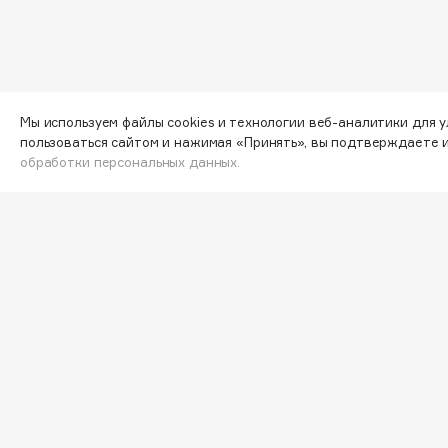
G
Garnier
Giardino Magico
Gecko
Gillette
Мы используем файлы cookies и технологии веб-аналитики для 
пользоваться сайтом и нажимая «Принять», вы подтверждаете 
Geltek
Givenchy
обработки персональных данных.
Genosys
Global Keratin
ЭКСКЛЮЗИВ
Global White
Geomar
Узнав
специ
H
Hadat Cosmetics
HELIBEAUTY
Hamis
Hempz
ВА
Hapica
HFC