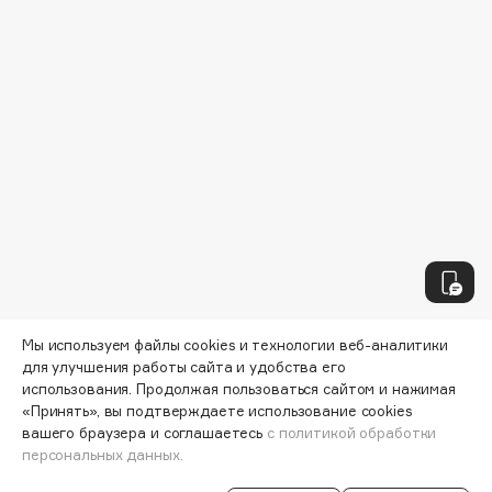
Biomed
Biorepair
Blanx
Blistex
BLOME
Boadicea The Victorious
Bobbi Brown
BOOMSHOP
BORK
Brunello Cucinelli
Bvlgari
by TERRY
Мы используем файлы cookies и технологии веб-аналитики
для улучшения работы сайта и удобства его
BY WISHTREND
использования. Продолжая пользоваться сайтом и нажимая
Byredo
«Принять», вы подтверждаете использование cookies
вашего браузера и соглашаетесь
с политикой обработки
персональных данных.
C