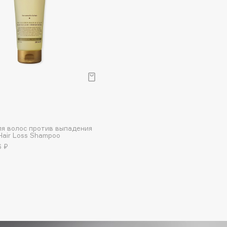
Dr.Althea
Dr.Ceuracle
Dr.Jart+
DSD de Luxe
Dyson
я волос против выпадения
Hair Loss Shampoo
6 ₽
Estée Lauder
Etat Pur
Etude House
Etude organix