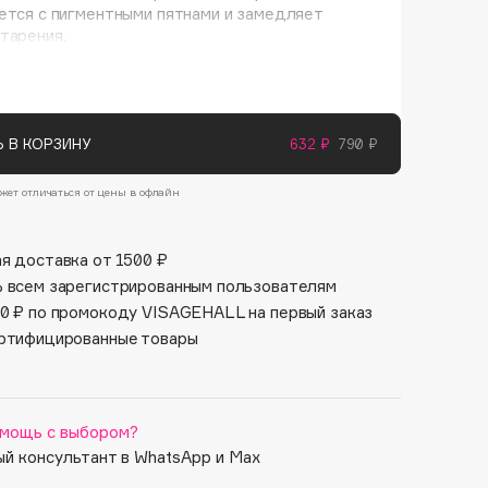
Финал лета
ется с пигментными пятнами и замедляет
Парфюм для тебя
тарения.
1 АВГ - 31 АВГ
5 АВГ - 9 АВГ
 В КОРЗИНУ
632 ₽
790 ₽
жет отличаться от цены в офлайн
я доставка от 1500 ₽
 всем зарегистрированным пользователям
0 ₽ по промокоду VISAGEHALL на первый заказ
ртифицированные товары
мощь с выбором?
й консультант в WhatsApp и Max