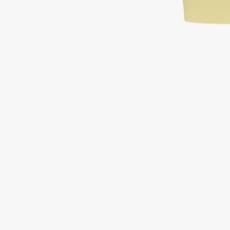
Подарки
0 - 9
Для дома
100BON
22|11
Техника
A
Acqua di Parma
Amina Daudova Brushes
Acque di Italia
Amouage
Adele for you
Amuleto Di Casa
Advante
Angiopharm
ЭКСКЛЮЗИВ
ЭКСКЛЮЗИВ
Aesop
Annbeauty
Age Stop
Anua
ЭКСКЛЮЗИВ
Apadent
AHFA Cosmetics
Apagard
Ajmal