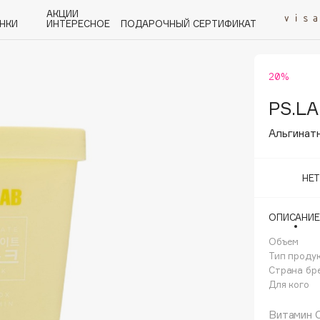
АКЦИИ
НКИ
ИНТЕРЕСНОЕ
ПОДАРОЧНЫЙ СЕРТИФИКАТ
20%
P
Q
R
S
T
U
V
W
Y
Z
А - Я
PS.LA
Альгинатн
НЕ
Angiopharm
ОПИСАНИЕ
KIKO Milano
Объем
Estée Lauder
Тип проду
Clarins
Страна бр
Для кого
Витамин С