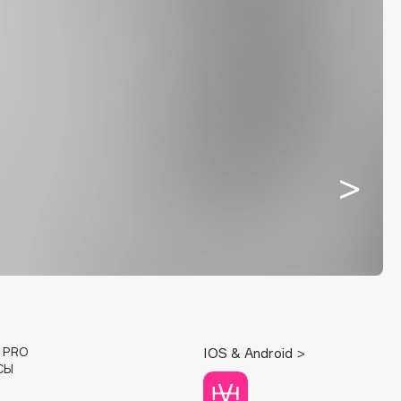
E PRO
IOS & Android >
СЫ