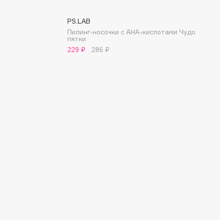
PS.LAB
Пилинг-носочки с AHA-кислотами Чудо
пятки
229 ₽
286 ₽