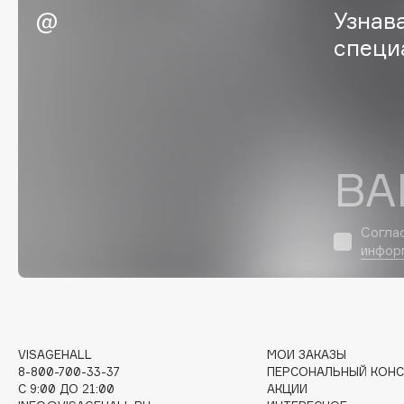
Узнав
EGIA
EpilProfi
специ
Eigshow
Erborian
Elemis
Essence
Elian Russia
Essential Parfums Paris
Elie Saab
Estrâde
ВА
F
Согла
инфор
FANE
Flipper
Farmstay
FLOEMA
Felce Azzurra
Floraïku
Fillerina
Forlle'd
ЭКСКЛЮЗИВ
VISAGEHALL
МОИ ЗАКАЗЫ
Fiona Franchimon
8-800-700-33-37
ПЕРСОНАЛЬНЫЙ КОНС
C 9:00 ДО 21:00
АКЦИИ