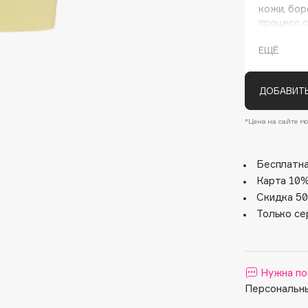
кожи, бор
процесс с
ЕЩЁ
ДОБАВИТЬ
*Цена на сайте мо
Architect Demidoff
Бесплатна
ARIVE MAKEUP
Карта 10%
Art&Fact
Скидка 50
Art-Visage
Только се
Artdeco
Astra
Atelier Rebul
Нужна по
Персональны
Augustinus Bader