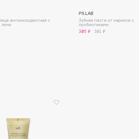
PS.LAB
лица антиоксидантная с
Зубная паста от кариеса с
 личи
пробиотиками
305 ₽
381 ₽
Consly
Corimo
CosRX
Cottolina
Crescina
Cunzite
Curaprox