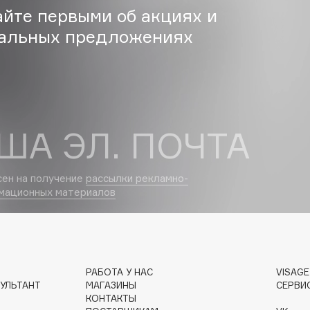
айте первыми об акциях и
Eva Mosaic
альных предложениях
Ex Nihilo
EXOARI L
ША ЭЛ. ПОЧТА
сен на получение
рассылки рекламно-
мационных материалов
Fragrance Du Bois
Frederic Malle
Frudia
Funny Organix
РАБОТА У НАС
VISAG
УЛЬТАНТ
МАГАЗИНЫ
СЕРВИ
КОНТАКТЫ