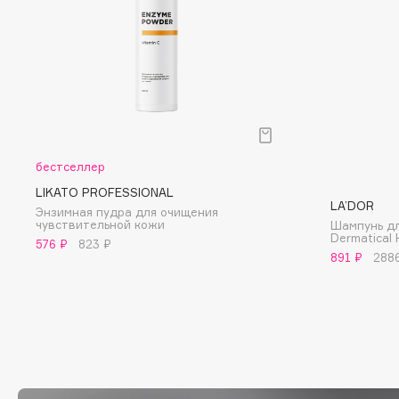
D
d'Alba
Dior
DABO
Divage
DARLING*
Dolce & Gabbana
Darphin
Dolomit
Davines
Dorco
бестселлер
Deonica
DP Daily Perfection
LIKATO PROFESSIONAL
Dessange
Dr. Vranjes Firenze
LA’DOR
Энзимная пудра для очищения
чувствительной кожи
Шампунь дл
Dermatical 
576 ₽
823 ₽
891 ₽
288
E
Eat My
Ella Bartsueva Brushes
Ecolatier
EMBRACE Haircare
Ecotools
Emmanuelle Jane
EGG
Enough