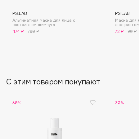
BLOME
PS.LAB
PS.LAB
Альгинатная маска для лица с
Маска для 
экстрактом жемчуга
экстрактом
474 ₽
790 ₽
72 ₽
90 ₽
C
Cadence
Chupa Chups
Capelli Dorati
Clarette
Carbon Theory
Clarins
Carmex
Clarins Precious
С этим товаром покупают
Carolina Herrera
Clinique
Catrice
Clive Christian
Celimax
Club De Nuit
30%
30%
Cettua
Collagenina