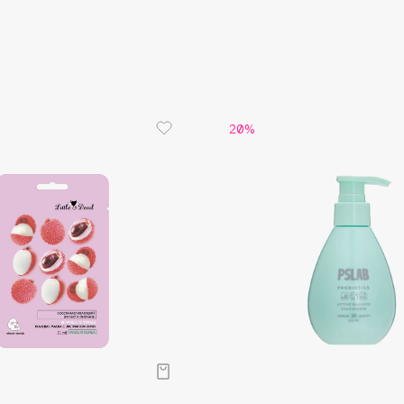
Aveda
Avene
20%
Boadicea The Victorious
Bobbi Brown
BOOMSHOP
BORK
Brunello Cucinelli
Bvlgari
by TERRY
BY WISHTREND
Byredo