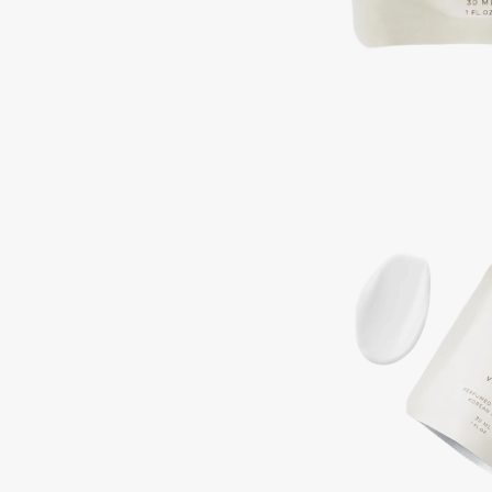
Подарки
0 - 9
Для дома
100BON
22|11
Техника
A
Acqua di Parma
Amina Daudova Brushes
Acque di Italia
Amouage
Adele for you
Amuleto Di Casa
Advante
Angiopharm
ЭКСКЛЮЗИВ
ЭКСКЛЮЗИВ
Aesop
Annbeauty
Age Stop
Anua
ЭКСКЛЮЗИВ
Apadent
AHFA Cosmetics
Apagard
Ajmal