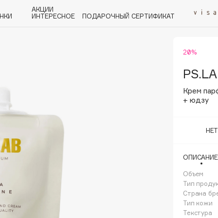
АКЦИИ
НКИ
ИНТЕРЕСНОЕ
ПОДАРОЧНЫЙ СЕРТИФИКАТ
20%
P
Q
R
S
T
U
V
W
Y
Z
А - Я
PS.LA
Крем пар
+ юдзу
НЕ
Angiopharm
KIKO Milano
ОПИСАНИЕ
Estée Lauder
Объем
Clarins
Тип проду
Страна бр
Тип кожи
Текстура