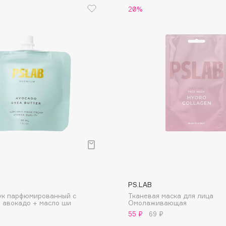
20%
Dr.Althea
Dr.Ceuracle
Dr.Jart+
DSD de Luxe
Dyson
Estée Lauder
PS.LAB
ук парфюмированный с
Тканевая маска для лица
Etat Pur
 авокадо + масло ши
Омолаживающая
Etude House
55 ₽
69 ₽
Etude organix