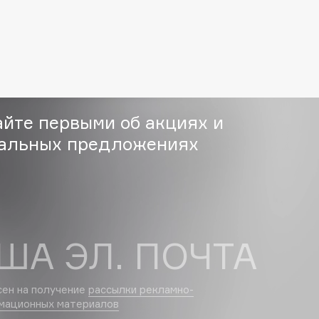
Eva Mosaic
Ex Nihilo
EXOARI L
айте первыми об акциях и
альных предложениях
Fragrance Du Bois
Frederic Malle
ША ЭЛ. ПОЧТА
Frudia
Funny Organix
сен на получение
рассылки рекламно-
мационных материалов