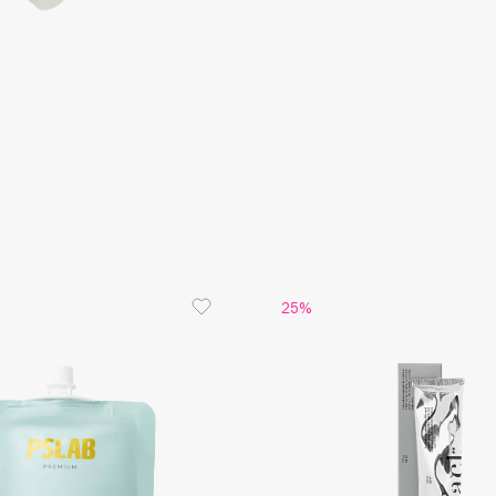
Aveda
Avene
Boadicea The Victorious
Bobbi Brown
BOOMSHOP
25%
BORK
Brunello Cucinelli
Bvlgari
by TERRY
BY WISHTREND
Byredo