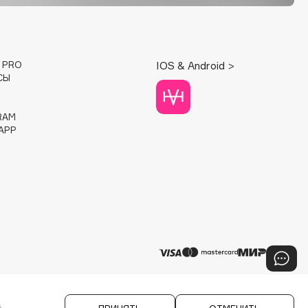
E PRO
IOS & Android >
СЫ
RAM
APP