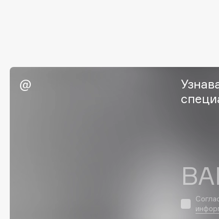
EGIA
EpilProfi
Eigshow
Erborian
Elemis
Essence
Elian Russia
Essential Parfums Paris
Elie Saab
Estrâde
Узнав
специ
F
FANE
Flipper
Farmstay
FLOEMA
ВА
Felce Azzurra
Floraïku
Fillerina
Forlle'd
ЭКСКЛЮЗИВ
Fiona Franchimon
Согла
инфор