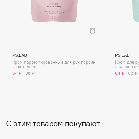
BLOME
C
Cadence
Chupa Chups
PS.LAB
PS.LAB
Capelli Dorati
Clarette
Крем парфюмированный для рук персик
Крем для р
Carbon Theory
Clarins
+ пантенол
экстрактом
64 ₽
80 ₽
64 ₽
80 ₽
Carmex
Clarins Precious
Carolina Herrera
Clinique
Catrice
Clive Christian
Celimax
Club De Nuit
Cettua
Collagenina
С этим товаром покупают