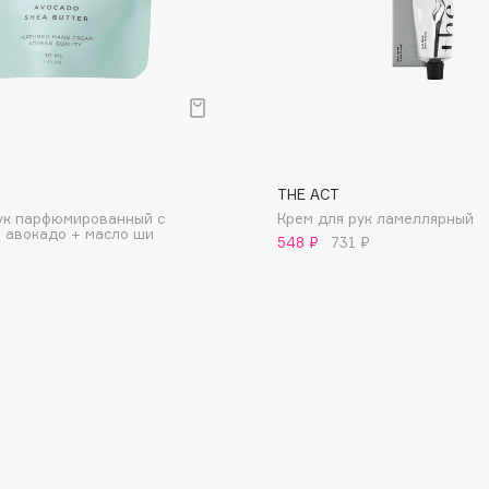
Consly
THE ACT
Corimo
ук парфюмированный с
Крем для рук ламеллярный
CosRX
 авокадо + масло ши
548 ₽
731 ₽
Cottolina
Crescina
Cunzite
Curaprox