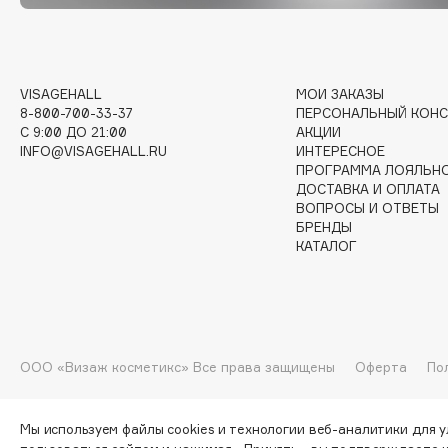
G
Garnier
Giardino Magico
VISAGEHALL
МОИ ЗАКАЗЫ
8-800-700-33-37
ПЕРСОНАЛЬНЫЙ КОНС
Gecko
Gillette
C 9:00 ДО 21:00
АКЦИИ
Geltek
Givenchy
INFO@VISAGEHALL.RU
ИНТЕРЕСНОЕ
ПРОГРАММА ЛОЯЛЬН
Genosys
Global Keratin
ЭКСКЛЮЗИВ
ДОСТАВКА И ОПЛАТА
Global White
Geomar
ВОПРОСЫ И ОТВЕТЫ
БРЕНДЫ
КАТАЛОГ
H
Hadat Cosmetics
HELIBEAUTY
ООО «Визаж косметикс» Все права защищены
Оферта
По
Hamis
Hempz
Hapica
HFC
Мы используем файлы cookies и технологии веб-аналитики для 