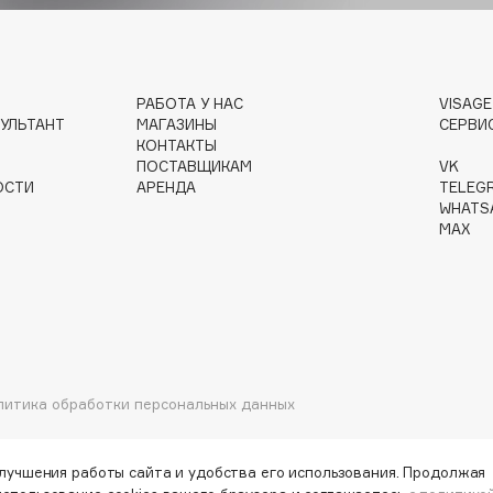
Gourmandise
РАБОТА У НАС
VISAG
УЛЬТАНТ
МАГАЗИНЫ
СЕРВИ
Grace Day
КОНТАКТЫ
Guerlain
ПОСТАВЩИКАМ
VK
ОСТИ
АРЕНДА
TELEG
Guess
WHATS
MAX
Holika Holika
литика обработки персональных данных
Holly Polly
Holy Land
улучшения работы сайта и удобства его использования. Продолжая