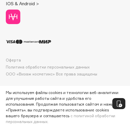
IOS & Android >
Deonica
Dessange
Dior
Divage
Dolce & Gabbana
Dolomit
Dorco
Оферта
DP Daily Perfection
Политика обработки персональных данных
Dr. Vranjes Firenze
ООО «Визаж косметикс» Все права защищены
Dr.Althea
Dr.Ceuracle
Мы используем файлы cookies и технологии веб-аналитики
Dr.Jart+
для улучшения работы сайта и удобства его
DSD de Luxe
использования. Продолжая пользоваться сайтом и нажимая
«Принять», вы подтверждаете использование cookies
Dyson
вашего браузера и соглашаетесь
с политикой обработки
персональных данных.
ДОБАВИТЬ В КОРЗИНУ
416 ₽
520 ₽