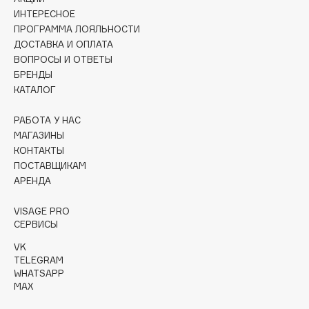
Collagenina
ИНТЕРЕСНОЕ
Consly
ПРОГРАММА ЛОЯЛЬНОСТИ
ДОСТАВКА И ОПЛАТА
Corimo
ВОПРОСЫ И ОТВЕТЫ
CosRX
БРЕНДЫ
Cottolina
КАТАЛОГ
Crescina
РАБОТА У НАС
Cunzite
МАГАЗИНЫ
Curaprox
КОНТАКТЫ
ПОСТАВЩИКАМ
АРЕНДА
D
VISAGE PRO
d'Alba
СЕРВИСЫ
DABO
VK
TELEGRAM
DARLING*
WHATSAPP
Darphin
MAX
Davines