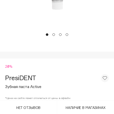
Подарки
Tom Ford
HFC
Для дома
Angiopharm
Техника
KIKO Milano
Estée Lauder
Clarins
0 - 9
20%
100BON
22|11
PresiDENT
Зубная паста Active
A
*Цена на сайте может отличаться от цены в офлайн
Acqua di Parma
НЕТ ОТЗЫВОВ
НАЛИЧИЕ В МАГАЗИНАХ
Acque di Italia