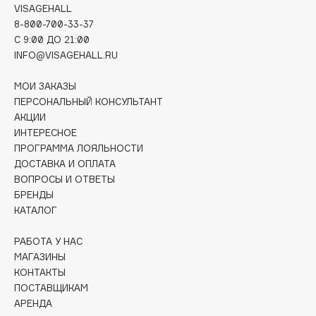
VISAGEHALL
Deonica
8-800-700-33-37
Dessange
C 9:00 ДО 21:00
Dior
INFO@VISAGEHALL.RU
Divage
МОИ ЗАКАЗЫ
Dolce & Gabbana
ПЕРСОНАЛЬНЫЙ КОНСУЛЬТАНТ
Dolomit
АКЦИИ
Dorco
ИНТЕРЕСНОЕ
ПРОГРАММА ЛОЯЛЬНОСТИ
DP Daily Perfection
ДОСТАВКА И ОПЛАТА
Dr. Vranjes Firenze
ВОПРОСЫ И ОТВЕТЫ
Dr.Althea
БРЕНДЫ
Dr.Ceuracle
КАТАЛОГ
Dr.Jart+
РАБОТА У НАС
DSD de Luxe
МАГАЗИНЫ
Dyson
КОНТАКТЫ
ПОСТАВЩИКАМ
АРЕНДА