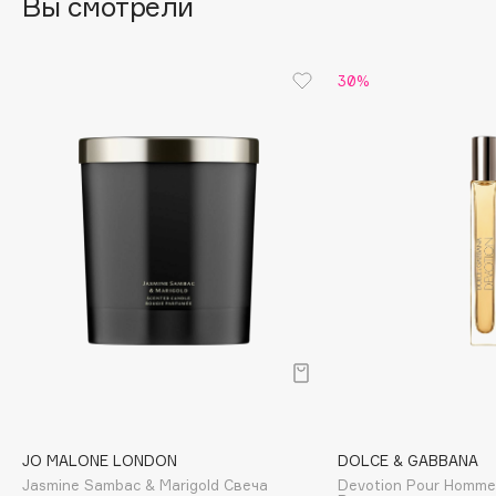
Вы смотрели
Cadence
Capelli Dorati
30%
Carbon Theory
Carmex
Carolina Herrera
Catrice
Celimax
Cettua
Chupa Chups
Clarette
Clarins
Clarins Precious
НОВИНКА
Clinique
Clive Christian
JO MALONE LONDON
DOLCE & GABBANA
Club De Nuit
Jasmine Sambac & Marigold Свеча
Devotion Pour Homm