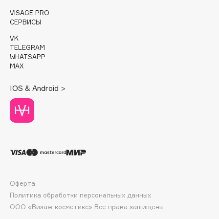
E
VISAGE PRO
СЕРВИСЫ
Eat My
Ecolatier
VK
TELEGRAM
Ecotools
WHATSAPP
EGG
MAX
EGIA
IOS & Android >
Eigshow
Elemis
Elian Russia
Elie Saab
Ella Bartsueva Brushes
EMBRACE Haircare
Emmanuelle Jane
Оферта
Enough
Политика обработки персональных данных
EpilProfi
ООО «Визаж косметикс» Все права защищены
Erborian