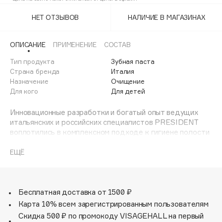
Adele for you
Финал лета
НЕТ ОТЗЫВОВ
НАЛИЧИЕ В МАГАЗИНАХ
Advante
ЭКСКЛЮЗИВ
1 АВГ - 31 АВГ
Aesop
ОПИСАНИЕ
ПРИМЕНЕНИЕ
СОСТАВ
Age Stop
ЭКСКЛЮЗИВ
Тип продукта
Зубная паста
AHFA Cosmetics
Страна бренда
Италия
Ajmal
Назначение
Очищение
Для кого
Для детей
Alix Avien
Allies of Skin
Инновационные разработки и богатый опыт ведущих
AMAN
итальянских и российских специалистов PRESIDENT
воплотились в комплексном подходе к гигиене полости
Amina Daudova Brushes
рта и системе контролируемой абразивности зубных
Amouage
паст (RDA). Показатель абразивности RDA — это
ЕЩЁ
строгий контроль за размером и концентрацией
Amuleto Di Casa
абразивных частиц. Именно показатель RDA помогает
Angiopharm
ЭКСКЛЮЗИВ
выбрать подходящую зубную пасту, которая справится
со своей задачей и позволит избежать нежелательных
Бесплатная доставка от 1500 ₽
Annbeauty
эффектов, таких как возникновение повышенной
Карта 10% всем зарегистрированным пользователям
Anua
чувствительности зубов, пожелтение эмали от
Скидка 500 ₽ по промокоду VISAGEHALL на первый
Apadent
употребления окрашивающей пищи или курения, а также