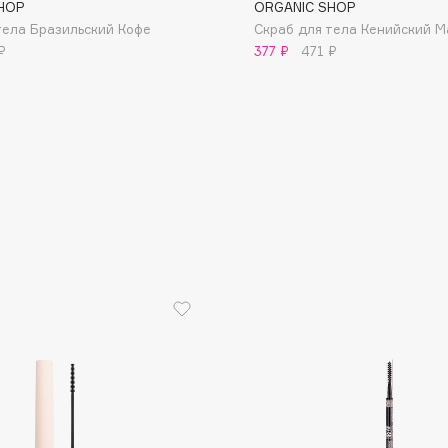
HOP
ORGANIC SHOP
тела Бразильский Кофе
Скраб для тела Кенийский М
₽
377 ₽
471 ₽
Consly
Corimo
CosRX
Cottolina
Crescina
Cunzite
Curaprox