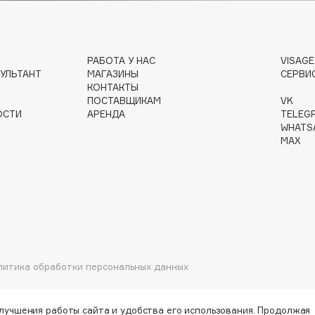
РАБОТА У НАС
VISAG
Institute Estelare
УЛЬТАНТ
МАГАЗИНЫ
СЕРВИ
КОНТАКТЫ
Instytutum
ПОСТАВЩИКАМ
VK
invisibobble
ОСТИ
АРЕНДА
TELEG
WHATS
IS Clinical
MAX
Jo Malone London
Juliette Has A Gun
литика обработки персональных данных
Juvena
улучшения работы сайта и удобства его использования. Продолжая