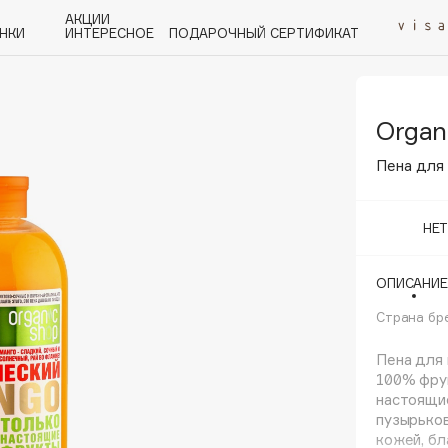
АКЦИИ
НКИ
ИНТЕРЕСНОЕ
ПОДАРОЧНЫЙ СЕРТИФИКАТ
Organ
P
Q
R
S
T
U
V
W
Y
Z
А - Я
Пена для
НЕ
ОПИСАНИЕ
Angiopharm
KIKO Milano
Страна бр
Estée Lauder
Пена для 
Clarins
100% фрук
настоящие
пузырьков
кожей, бл