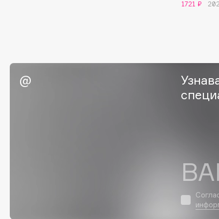
1721 ₽
202
G
Garnier
Giardino Magico
Gecko
Gillette
Geltek
Givenchy
Узнав
Genosys
Global Keratin
ЭКСКЛЮЗИВ
специ
Global White
Geomar
H
ВА
Hadat Cosmetics
HELIBEAUTY
Hamis
Hempz
Hapica
HFC
Согла
инфор