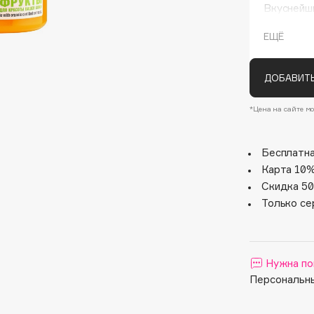
Вкуснейш
атмосфер
дома, в в
ЕЩЁ
ДОБАВИТЬ
*Цена на сайте мо
Бесплатна
Architect Demidoff
Карта 10%
ARIVE MAKEUP
Скидка 50
Art&Fact
Только се
Art-Visage
Artdeco
Astra
Нужна по
Atelier Rebul
Персональны
Augustinus Bader