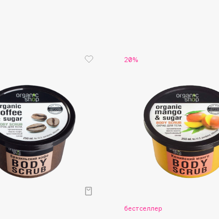
Aveda
Avene
20%
Boadicea The Victorious
Bobbi Brown
BOOMSHOP
BORK
Brunello Cucinelli
Bvlgari
by TERRY
BY WISHTREND
р
бестселлер
Byredo