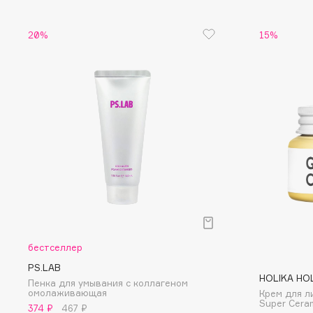
Eigshow
EpilProfi
20%
15%
Elemis
Erborian
Elian Russia
Essence
Elie Saab
Essential Parfums Paris
F
FANE
Flipper
Farmstay
FLOEMA
Felce Azzurra
Floraïku
Fillerina
Forlle'd
бестселлер
ЭКСКЛЮЗИВ
Fiona Franchimon
PS.LAB
HOLIKA HO
Пенка для умывания с коллагеном
омолаживающая
Крем для л
Super Cera
374 ₽
467 ₽