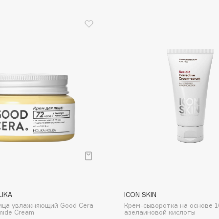
Etude organix
Eva Mosaic
Ex Nihilo
EXOARI L
Fragrance Du Bois
Frederic Malle
Frudia
Funny Organix
LIKA
ICON SKIN
ица увлажняющий Good Cera
Крем-сыворотка на основе 
mide Cream
азелаиновой кислоты