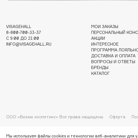
I
VISAGEHALL
МОИ ЗАКАЗЫ
I Love My Hair
INGLOT
8-800-700-33-37
ПЕРСОНАЛЬНЫЙ КОНС
C 9:00 ДО 21:00
АКЦИИ
Iceberg
Initio
INFO@VISAGEHALL.RU
ИНТЕРЕСНОЕ
Icon Skin
Insight Professional
ПРОГРАММА ЛОЯЛЬН
ДОСТАВКА И ОПЛАТА
Influence Beauty
Institut Esthederm
ВОПРОСЫ И ОТВЕТЫ
БРЕНДЫ
КАТАЛОГ
J
James Read
Janeke
Jan Marini
Jimmy Choo
ЭКСКЛЮЗИВ
ООО «Визаж косметикс» Все права защищены
Оферта
По
JMsolution
Jane Iredale
Мы используем файлы cookies и технологии веб-аналитики для 