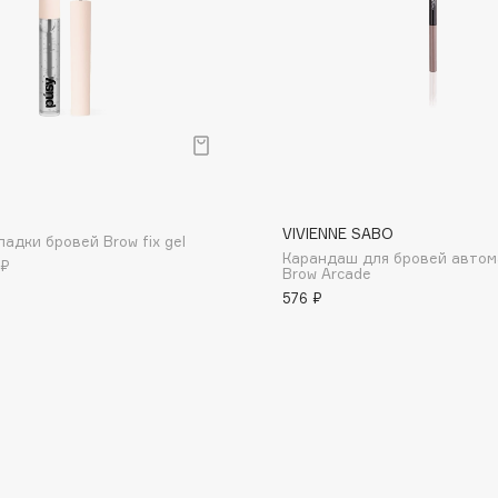
Dr.Althea
Dr.Ceuracle
Dr.Jart+
DSD de Luxe
Dyson
р
VIVIENNE SABO
ладки бровей Brow fix gel
Карандаш для бровей автом
 ₽
Brow Arcade
576 ₽
Estrâde
Estée Lauder
Etat Pur
Etude House