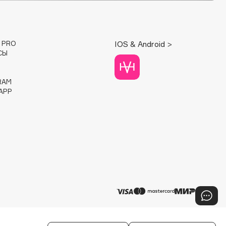
E PRO
IOS & Android >
СЫ
RAM
APP