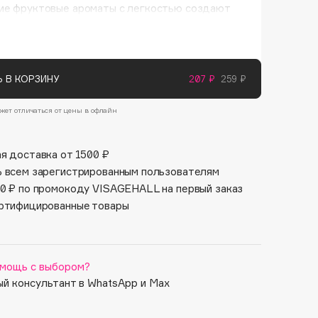
Финал лета
ие фруктовые ароматы с легкостью создают
Парфюм для тебя
у спа-процедур или экзотических курортов
1 АВГ - 31 АВГ
5 АВГ - 9 АВГ
анной комнате.
 В КОРЗИНУ
207 ₽
259 ₽
жет отличаться от цены в офлайн
я доставка от 1500 ₽
 всем зарегистрированным пользователям
0 ₽ по промокоду VISAGEHALL на первый заказ
ртифицированные товары
мощь с выбором?
й консультант в WhatsApp и Max