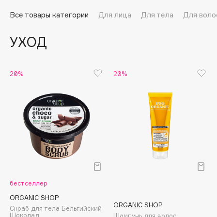
Подарки
Tom Ford
Все товары категории
Для лица
Для тела
Для воло
HFC
Для дома
Angiopharm
УХОД
Техника
KIKO Milano
Estée Lauder
Clarins
20%
20%
0 - 9
100BON
22|11
A
бестселлер
Acqua di Parma
ORGANIC SHOP
ORGANIC SHOP
Скраб для тела Бельгийский
Acque di Italia
Шоколад
Шампунь для волос