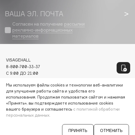
Genosys
ЭКСКЛЮЗИВ
Geomar
ВАША ЭЛ. ПОЧТА
Giardino Magico
Согласен на получение
рассылки
Gillette
рекламно-информационных
Givenchy
материалов
Global Keratin
Global White
VISAGEHALL
Gourmandise
8-800-700-33-37
Grace Day
C 9:00 ДО 21:00
Guerlain
INFO@VISAGEHALL.RU
Мы используем файлы cookies и технологии веб-аналитики
Guess
для улучшения работы сайта и удобства его
МОИ ЗАКАЗЫ
использования. Продолжая пользоваться сайтом и нажимая
ПЕРСОНАЛЬНЫЙ КОНСУЛЬТАНТ
«Принять», вы подтверждаете использование cookies
H
АКЦИИ
вашего браузера и соглашаетесь
с политикой обработки
ИНТЕРЕСНОЕ
персональных данных.
ПРОГРАММА ЛОЯЛЬНОСТИ
Hadat Cosmetics
ДОСТАВКА И ОПЛАТА
Hamis
ПРИНЯТЬ
ОТМЕНИТЬ
ВОПРОСЫ И ОТВЕТЫ