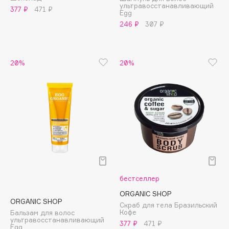
ультравосстанавливающий
Adele for you
377 ₽
471 ₽
Egg
Финал лета
Advante
246 ₽
307 ₽
ЭКСКЛЮЗИВ
1 АВГ - 31 АВГ
Aesop
Age Stop
ЭКСКЛЮЗИВ
20%
20%
AHFA Cosmetics
Ajmal
Alix Avien
Allies of Skin
AMAN
Amina Daudova Brushes
Amouage
Amuleto Di Casa
бестселлер
Angiopharm
ЭКСКЛЮЗИВ
ORGANIC SHOP
Annbeauty
ORGANIC SHOP
Скраб для тела Бразильский
Anua
Кофе
Бальзам для волос
ультравосстанавливающий
377 ₽
471 ₽
Apadent
Egg