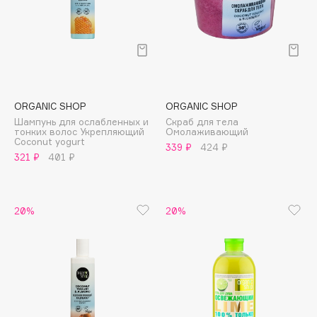
Deonica
Dessange
Dior
Divage
Dolce & Gabbana
ORGANIC SHOP
ORGANIC SHOP
Dolomit
Шампунь для ослабленных и
Скраб для тела
Dorco
тонких волос Укрепляющий
Омолаживающий
Coconut yogurt
339 ₽
424 ₽
DP Daily Perfection
321 ₽
401 ₽
Dr. Vranjes Firenze
Dr.Althea
Dr.Ceuracle
20%
20%
Dr.Jart+
DSD de Luxe
Dyson