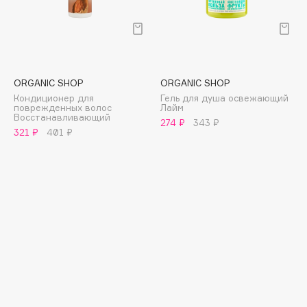
E
Eat My
Ecolatier
Ecotools
ORGANIC SHOP
ORGANIC SHOP
EGIA
Кондиционер для
Гель для душа освежающий
поврежденных волос
Лайм
Eigshow
Восстанавливающий
274 ₽
343 ₽
Elemis
321 ₽
401 ₽
Elian Russia
Elie Saab
Ella Bartsueva Brushes
EMBRACE Haircare
Emmanuelle Jane
Enough
EpilProfi
Erborian
Essence