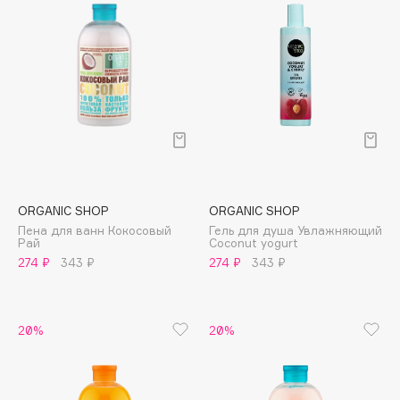
Cadence
Capelli Dorati
Carbon Theory
Carmex
Carolina Herrera
Catrice
Celimax
Cettua
ORGANIC SHOP
ORGANIC SHOP
Пена для ванн Кокосовый
Гель для душа Увлажняющий
Chupa Chups
Рай
Coconut yogurt
Clarette
274 ₽
343 ₽
274 ₽
343 ₽
Clarins
Clarins Precious
НОВИНКА
20%
20%
Clinique
Clive Christian
Club De Nuit