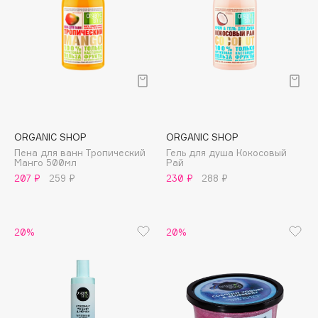
Collagenina
Consly
Corimo
CosRX
Cottolina
Crescina
Cunzite
ORGANIC SHOP
ORGANIC SHOP
Curaprox
Пена для ванн Тропический
Гель для душа Кокосовый
Манго 500мл
Рай
207 ₽
259 ₽
230 ₽
288 ₽
D
d'Alba
20%
20%
DABO
DARLING*
Darphin
Davines