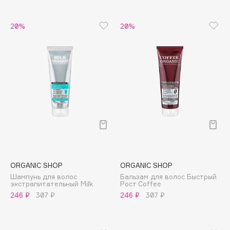
B
20%
20%
Babor
Baffy
Balmain Hair Couture
ЭКСКЛЮЗИВ
Banderas
Basicare
Batiste
Beauty Bomb
Beauty Pati
Beautyblades
НОВИНКА
beautyblender
ORGANIC SHOP
ORGANIC SHOP
Bebble
Шампунь для волос
Бальзам для волос Быстрый
экстрапитательный Milk
Рост Coffee
Beverly Hills Polo Club
246 ₽
307 ₽
246 ₽
307 ₽
Biodance
Bioderma