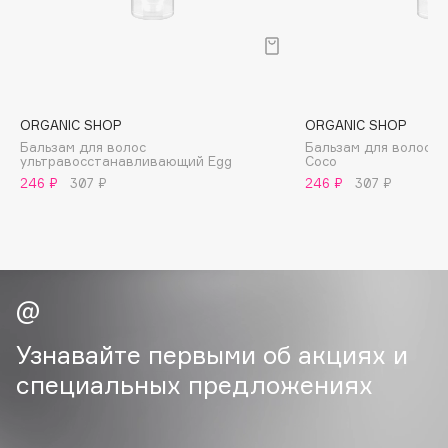
B
Babor
Baffy
Balmain Hair Couture
ЭКСКЛЮЗИВ
ORGANIC SHOP
ORGANIC SHOP
Banderas
Бальзам для волос
Бальзам для волос 
ультравосстанавливающий Egg
Coco
Basicare
246 ₽
307 ₽
246 ₽
307 ₽
Batiste
Beauty Bomb
Beauty Pati
Beautyblades
НОВИНКА
beautyblender
Bebble
Узнавайте первыми об акциях и
Beverly Hills Polo Club
специальных предложениях
Biodance
Bioderma