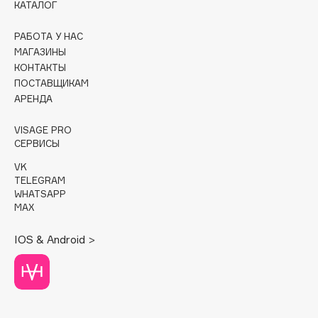
КАТАЛОГ
Cadence
РАБОТА У НАС
Capelli Dorati
МАГАЗИНЫ
Carbon Theory
КОНТАКТЫ
ПОСТАВЩИКАМ
Carmex
АРЕНДА
Carolina Herrera
Catrice
VISAGE PRO
СЕРВИСЫ
Celimax
Cettua
VK
TELEGRAM
Chupa Chups
WHATSAPP
Clarette
MAX
Clarins
IOS & Android >
Clarins Precious
Clinique
Clive Christian
Club De Nuit