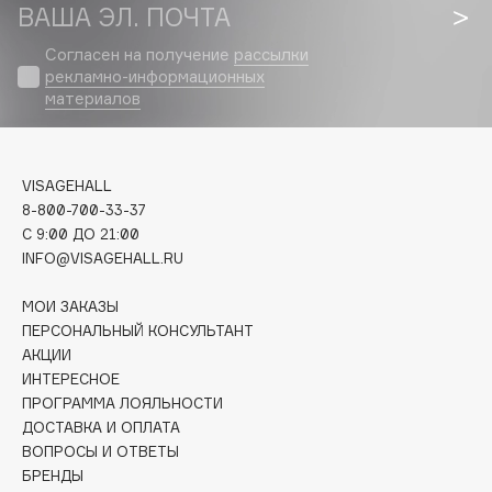
Biomed
ВАША ЭЛ. ПОЧТА
Biorepair
Согласен на получение
рассылки
Blanx
рекламно-информационных
материалов
Blistex
BLOME
Boadicea The Victorious
VISAGEHALL
Bobbi Brown
8-800-700-33-37
BOOMSHOP
C 9:00 ДО 21:00
BORK
INFO@VISAGEHALL.RU
Brunello Cucinelli
МОИ ЗАКАЗЫ
Bvlgari
ПЕРСОНАЛЬНЫЙ КОНСУЛЬТАНТ
by TERRY
АКЦИИ
BY WISHTREND
ИНТЕРЕСНОЕ
ПРОГРАММА ЛОЯЛЬНОСТИ
Byredo
ДОСТАВКА И ОПЛАТА
ВОПРОСЫ И ОТВЕТЫ
БРЕНДЫ
C