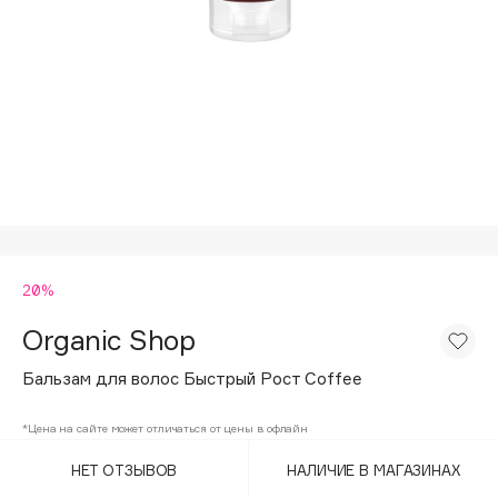
Подарки
Tom Ford
HFC
Для дома
Angiopharm
Техника
KIKO Milano
Estée Lauder
Clarins
0 - 9
20%
100BON
22|11
Organic Shop
Бальзам для волос Быстрый Рост Coffee
A
*Цена на сайте может отличаться от цены в офлайн
Acqua di Parma
НЕТ ОТЗЫВОВ
НАЛИЧИЕ В МАГАЗИНАХ
Acque di Italia