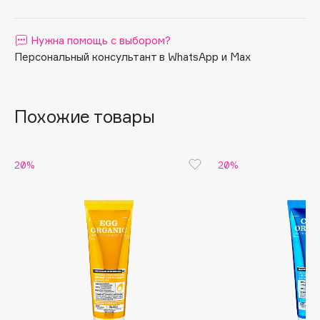
Apagard
Aravia Professional
Нужна помощь с выбором?
Персональный консультант в WhatsApp и Max
Arcadia
Archetype
Architect Demidoff
Похожие товары
ARIVE MAKEUP
Art&Fact
Art-Visage
20%
20%
Artdeco
Astra
Atelier Rebul
Augustinus Bader
Aveda
Avene