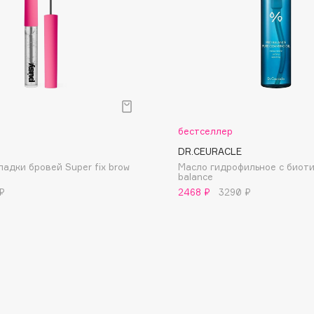
Dr.Althea
Dr.Ceuracle
Dr.Jart+
DSD de Luxe
Dyson
р
бестселлер
DR.CEURACLE
ладки бровей Super fix brow
Масло гидрофильное с биоти
balance
₽
2468 ₽
3290 ₽
Estrâde
Estée Lauder
Etat Pur
Etude House