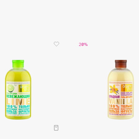
Aveda
Avene
20%
Boadicea The Victorious
Bobbi Brown
BOOMSHOP
BORK
Brunello Cucinelli
Bvlgari
by TERRY
BY WISHTREND
Byredo