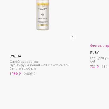
D
d'Alba
Dior
DABO
Divage
DARLING*
Dolce & Gabbana
Darphin
Dolomit
Davines
Dorco
бестселле
Deonica
DP Daily Perfection
PUSY
Dessange
Dr. Vranjes Firenze
D'ALBA
Гель для ук
gel
Спрей сыворотка
мультифункциональная с экстрактом
731 ₽
914 
белого трюфеля
1200 ₽
2400 ₽
E
Eat My
Ella Bartsueva Brushes
Ecolatier
EMBRACE Haircare
Ecotools
Emmanuelle Jane
EGIA
Enough