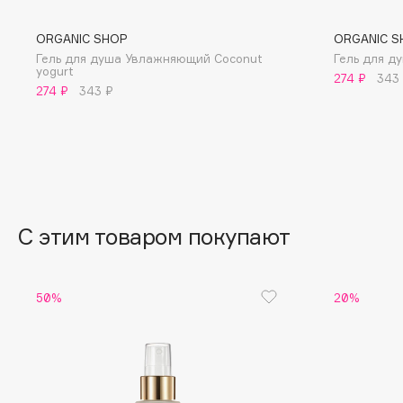
BLOME
ORGANIC SHOP
ORGANIC S
Гель для душа Увлажняющий Coconut
Гель для 
yogurt
274 ₽
343
274 ₽
343 ₽
C
Cadence
Chupa Chups
Capelli Dorati
Clarette
Carbon Theory
Clarins
Carmex
Clarins Precious
НОВИНКА
С этим товаром покупают
Carolina Herrera
Clinique
Catrice
Clive Christian
Celimax
Club De Nuit
50%
20%
Cettua
Collagenina