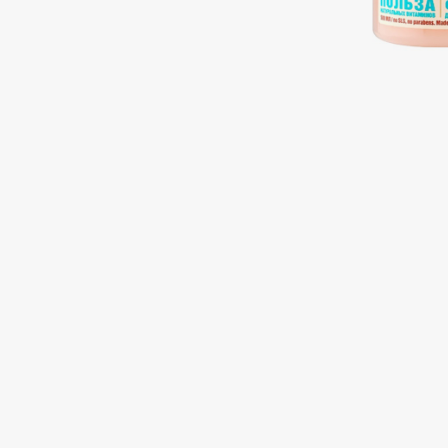
Подарки
0 - 9
Для дома
100BON
22|11
Техника
A
Acqua di Parma
Amina Daudova Brushes
Acque di Italia
Amouage
Adele for you
Amuleto Di Casa
Advante
Angiopharm
ЭКСКЛЮЗИВ
ЭКСКЛЮЗИВ
Aesop
Annbeauty
Age Stop
Anua
ЭКСКЛЮЗИВ
Apadent
AHFA Cosmetics
Apagard
Ajmal