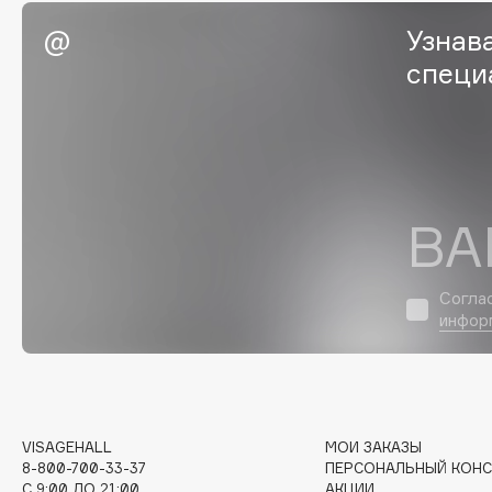
Eigshow
EpilProfi
Узнав
Elemis
Erborian
специ
Elian Russia
Essence
Elie Saab
Essential Parfums Paris
ВА
F
FANE
Flipper
Согла
инфор
Farmstay
FLOEMA
Felce Azzurra
Floraïku
Fillerina
Forlle'd
ЭКСКЛЮЗИВ
Fiona Franchimon
VISAGEHALL
МОИ ЗАКАЗЫ
8-800-700-33-37
ПЕРСОНАЛЬНЫЙ КОНС
C 9:00 ДО 21:00
АКЦИИ