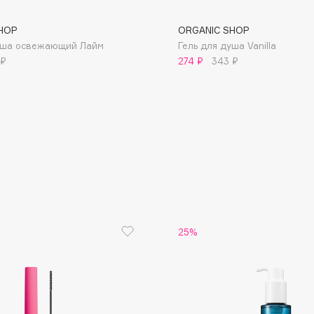
HOP
ORGANIC SHOP
душа освежающий Лайм
Гель для душа Vanilla
 ₽
274 ₽
343 ₽
Consly
Corimo
CosRX
Cottolina
Crescina
Cunzite
Curaprox
25%