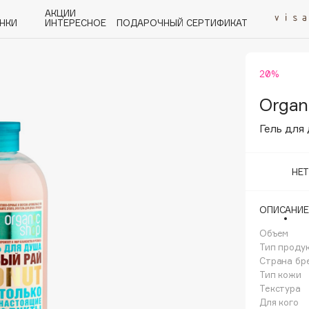
АКЦИИ
НКИ
ИНТЕРЕСНОЕ
ПОДАРОЧНЫЙ СЕРТИФИКАТ
20%
P
Q
R
S
T
U
V
W
Y
Z
А - Я
Organ
Гель для
НЕ
Angiopharm
ОПИСАНИЕ
KIKO Milano
Объем
Estée Lauder
Тип проду
Clarins
Страна бр
Тип кожи
Текстура
Для кого