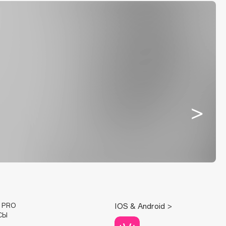
E PRO
IOS & Android >
СЫ