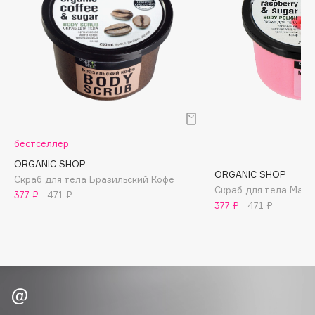
Biomed
Biorepair
Blanx
Blistex
BLOME
Boadicea The Victorious
Bobbi Brown
BOOMSHOP
бестселлер
BORK
ORGANIC SHOP
ORGANIC SHOP
Скраб для тела Бразильский Кофе
Brunello Cucinelli
Скраб для тела Мал
377 ₽
471 ₽
Bvlgari
377 ₽
471 ₽
by TERRY
BY WISHTREND
Byredo
C