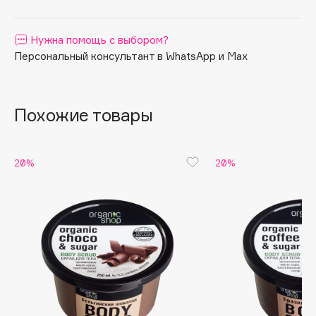
Apagard
Aravia Professional
Нужна помощь с выбором?
Персональный консультант в WhatsApp и Max
Arcadia
Archetype
Architect Demidoff
Похожие товары
ARIVE MAKEUP
Art&Fact
Art-Visage
20%
20%
Artdeco
Astra
Atelier Rebul
Augustinus Bader
Aveda
Avene