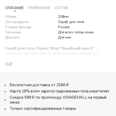
Adele for you
ОПИСАНИЕ
ПРИМЕНЕНИЕ
СОСТАВ
Финал лета
Advante
ЭКСКЛЮЗИВ
Объем
250мл
1 АВГ - 31 АВГ
Aesop
Тип продукта
Скраб для тела
Age Stop
Страна бренда
Россия
ЭКСКЛЮЗИВ
Тип кожи
Для всех типов кожи
AHFA Cosmetics
Для кого
Для нее
Ajmal
Скраб для тела Organic Shop "Кенийский манго"
Alix Avien
обладает неповторимым экзотическим ароматом,
Allies of Skin
который подарит вам комфорт и поднимет настроение.
AMAN
Аппетитное сочетание органического масла манго и
ЕЩЁ
тростникового сахара мгновенно делает кожу
Amina Daudova Brushes
удивительно гладкой и соблазнительной.
Amouage
Скраб не содержит силиконов, SLS, парабенов. Без
синтетических отдушек и красителей, без
Бесплатная доставка от 1500 ₽
Amuleto Di Casa
синтетических консервантов.
Карта 10% всем зарегистрированным пользователям
Angiopharm
ЭКСКЛЮЗИВ
Скидка 500 ₽ по промокоду VISAGEHALL на первый
Annbeauty
заказ
Anua
Только сертифицированные товары
Apadent