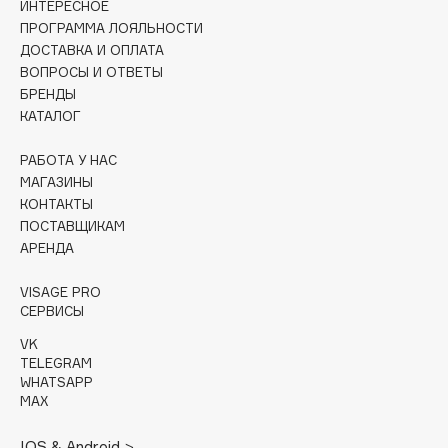
ИНТЕРЕСНОЕ
Collagenina
ПРОГРАММА ЛОЯЛЬНОСТИ
Consly
ДОСТАВКА И ОПЛАТА
Corimo
ВОПРОСЫ И ОТВЕТЫ
БРЕНДЫ
CosRX
КАТАЛОГ
Cottolina
Crescina
РАБОТА У НАС
Cunzite
МАГАЗИНЫ
КОНТАКТЫ
Curaprox
ПОСТАВЩИКАМ
АРЕНДА
D
VISAGE PRO
СЕРВИСЫ
d'Alba
VK
DABO
TELEGRAM
DARLING*
WHATSAPP
MAX
Darphin
Davines
IOS & Android >