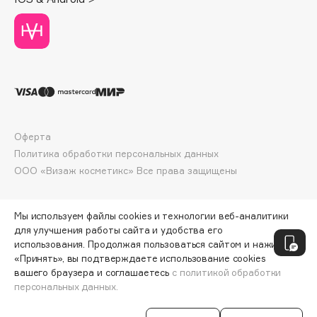
Deonica
Dessange
Dior
Divage
Dolce & Gabbana
Dolomit
Dorco
Оферта
DP Daily Perfection
Политика обработки персональных данных
Dr. Vranjes Firenze
ООО «Визаж косметикс» Все права защищены
Dr.Althea
Dr.Ceuracle
Мы используем файлы cookies и технологии веб-аналитики
Dr.Jart+
для улучшения работы сайта и удобства его
использования. Продолжая пользоваться сайтом и нажимая
DSD de Luxe
«Принять», вы подтверждаете использование cookies
Dyson
вашего браузера и соглашаетесь
с политикой обработки
персональных данных.
ДОБАВИТЬ В КОРЗИНУ
377 ₽
471 ₽