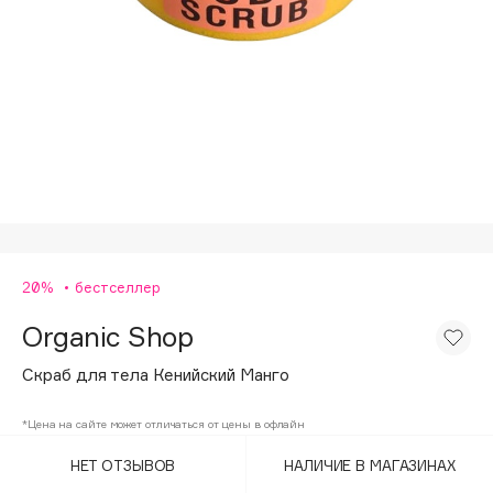
Подарки
Tom Ford
HFC
Для дома
Angiopharm
Техника
KIKO Milano
Estée Lauder
Clarins
0 - 9
20%
бестселлер
100BON
22|11
Organic Shop
Скраб для тела Кенийский Манго
A
*Цена на сайте может отличаться от цены в офлайн
Acqua di Parma
НЕТ ОТЗЫВОВ
НАЛИЧИЕ В МАГАЗИНАХ
Acque di Italia