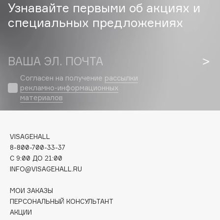
Узнавайте первыми об акциях и
Cadence
специальных предложениях
Capelli Dorati
Carbon Theory
ВАША ЭЛ. ПОЧТА
Carmex
Carolina Herrera
Согласен на получение
рассылки
рекламно-информационных
Catrice
материалов
Celimax
Cettua
Chupa Chups
VISAGEHALL
Clarette
8-800-700-33-37
Clarins
C 9:00 ДО 21:00
INFO@VISAGEHALL.RU
Clarins Precious
НОВИНКА
Clinique
МОИ ЗАКАЗЫ
Clive Christian
ПЕРСОНАЛЬНЫЙ КОНСУЛЬТАНТ
АКЦИИ
Club De Nuit